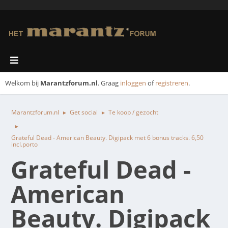
Welkom bij
Marantzforum.nl
. Graag
inloggen
of
registreren
.
Marantzforum.nl
Get social
Te koop / gezocht
►
►
►
Grateful Dead - American Beauty. Digipack met 6 bonus tracks. 6,50
incl.porto
Grateful Dead -
American
Beauty. Digipack