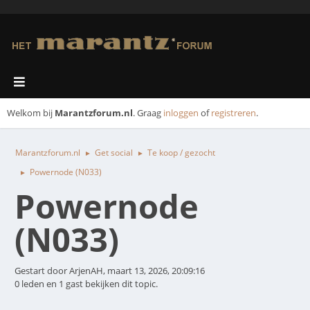
Welkom bij
Marantzforum.nl
. Graag
inloggen
of
registreren
.
Marantzforum.nl
Get social
Te koop / gezocht
►
►
Powernode (N033)
►
Powernode
(N033)
Gestart door ArjenAH, maart 13, 2026, 20:09:16
0 leden en 1 gast bekijken dit topic.