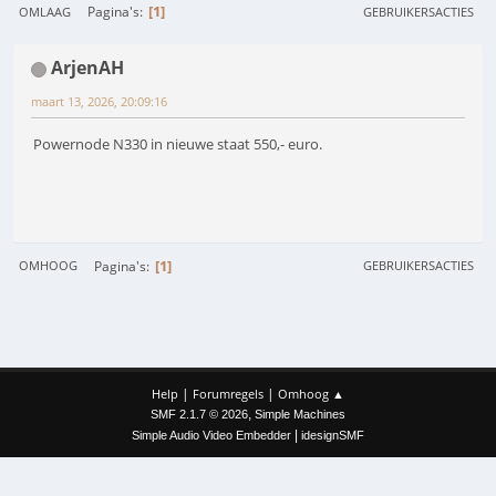
1
Pagina's
OMLAAG
GEBRUIKERSACTIES
ArjenAH
maart 13, 2026, 20:09:16
Powernode N330 in nieuwe staat 550,- euro.
1
Pagina's
OMHOOG
GEBRUIKERSACTIES
|
|
Help
Forumregels
Omhoog ▲
,
SMF 2.1.7 © 2026
Simple Machines
|
Simple Audio Video Embedder
idesignSMF