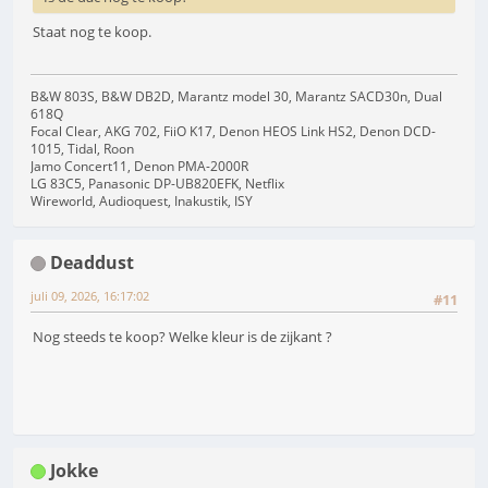
Staat nog te koop.
B&W 803S, B&W DB2D, Marantz model 30, Marantz SACD30n, Dual
618Q
Focal Clear, AKG 702, FiiO K17, Denon HEOS Link HS2, Denon DCD-
1015, Tidal, Roon
Jamo Concert11, Denon PMA-2000R
LG 83C5, Panasonic DP-UB820EFK, Netflix
Wireworld, Audioquest, Inakustik, ISY
Deaddust
juli 09, 2026, 16:17:02
#11
Nog steeds te koop? Welke kleur is de zijkant ?
Jokke