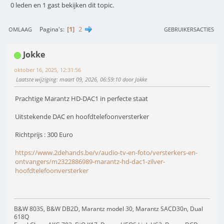
0 leden en 1 gast bekijken dit topic.
1
2
Pagina's
OMLAAG
GEBRUIKERSACTIES
Jokke
oktober 16, 2025, 12:31:56
Laatste wijziging
: maart 09, 2026, 06:59:10 door Jokke
Prachtige Marantz HD-DAC1 in perfecte staat
Uitstekende DAC en hoofdtelefoonversterker
Richtprijs : 300 Euro
https://www.2dehands.be/v/audio-tv-en-foto/versterkers-en-
ontvangers/m2322886989-marantz-hd-dac1-zilver-
hoofdtelefoonversterker
B&W 803S, B&W DB2D, Marantz model 30, Marantz SACD30n, Dual
618Q