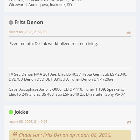
Wireworld, Audioquest, Inakustik, ISY
Frits Denon
maart 08, 2026, 21:27:05
#6
Even ter info: De link werkt alleen met een inlog.
TV Set: Denon PMA 2010ae, Elac BS 403 / Hepta Gem,Sub ESP 2040,
DVD/CD Denon DVD DBT 3313UD, Tuner Denon DNP 720ae
Cave: Accuphase Amp: E-3000, CD DP 410, Tuner T 109, Speakers:
Elac FS 249.3, Elac BS 403, sub ESP 2040 2x, Draaitafel: Sony PS- X4
Jokke
maart 08, 2026, 21:49:06
#7
Citaat van: Frits Denon op maart 08, 2026,