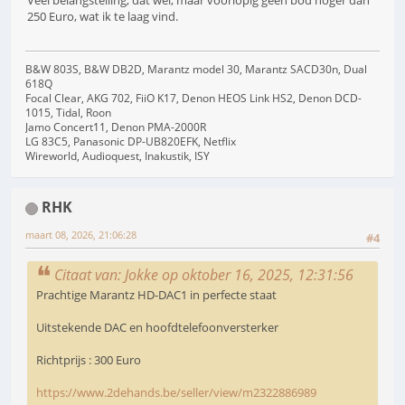
250 Euro, wat ik te laag vind.
B&W 803S, B&W DB2D, Marantz model 30, Marantz SACD30n, Dual
618Q
Focal Clear, AKG 702, FiiO K17, Denon HEOS Link HS2, Denon DCD-
1015, Tidal, Roon
Jamo Concert11, Denon PMA-2000R
LG 83C5, Panasonic DP-UB820EFK, Netflix
Wireworld, Audioquest, Inakustik, ISY
RHK
maart 08, 2026, 21:06:28
#4
Citaat van: Jokke op oktober 16, 2025, 12:31:56
Prachtige Marantz HD-DAC1 in perfecte staat
Uitstekende DAC en hoofdtelefoonversterker
Richtprijs : 300 Euro
https://www.2dehands.be/seller/view/m2322886989