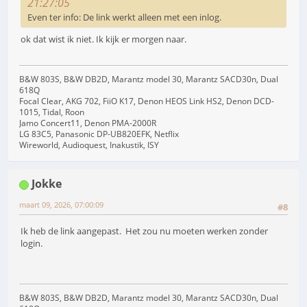
21:27:05
Even ter info: De link werkt alleen met een inlog.
ok dat wist ik niet. Ik kijk er morgen naar.
B&W 803S, B&W DB2D, Marantz model 30, Marantz SACD30n, Dual
618Q
Focal Clear, AKG 702, FiiO K17, Denon HEOS Link HS2, Denon DCD-
1015, Tidal, Roon
Jamo Concert11, Denon PMA-2000R
LG 83C5, Panasonic DP-UB820EFK, Netflix
Wireworld, Audioquest, Inakustik, ISY
Jokke
maart 09, 2026, 07:00:09
#8
Ik heb de link aangepast. Het zou nu moeten werken zonder
login.
B&W 803S, B&W DB2D, Marantz model 30, Marantz SACD30n, Dual