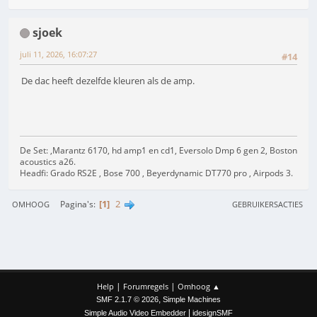
sjoek
juli 11, 2026, 16:07:27
#14
De dac heeft dezelfde kleuren als de amp.
De Set: ,Marantz 6170, hd amp1 en cd1, Eversolo Dmp 6 gen 2, Boston
acoustics a26.
Headfi: Grado RS2E , Bose 700 , Beyerdynamic DT770 pro , Airpods 3.
1
2
Pagina's
OMHOOG
GEBRUIKERSACTIES
|
|
Help
Forumregels
Omhoog ▲
,
SMF 2.1.7 © 2026
Simple Machines
|
Simple Audio Video Embedder
idesignSMF