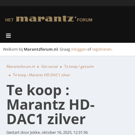
Welkom bij
Marantzforum.nl
. Graag
inloggen
of
registreren
.
Marantzforum.nl
Get social
Te koop / gezocht
►
►
Te koop : Marantz HD-DAC1 zilver
►
Te koop :
Marantz HD-
DAC1 zilver
Gestart door Jokke, oktober 16, 2025, 12:31:56