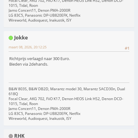
Focal Clear, AKG 702, FiiO K17, Denon HEOS Link HS2, Denon DCD-
1015, Tidal, Roon
Jamo Concert11, Denon PMA-2000R
LG 83C5, Panasonic DP-UB820EFK, Netflix
Wireworld, Audioquest, Inakustik, ISY
Jokke
maart 08, 2026, 20:12:25
#1
Richtprijs verlaagd naar 300 Euro.
Bieden via 2dehands.
B&W 803S, B&W DB2D, Marantz model 30, Marantz SACD30n, Dual
618Q
Focal Clear, AKG 702, FiiO K17, Denon HEOS Link HS2, Denon DCD-
1015, Tidal, Roon
Jamo Concert11, Denon PMA-2000R
LG 83C5, Panasonic DP-UB820EFK, Netflix
Wireworld, Audioquest, Inakustik, ISY
RHK