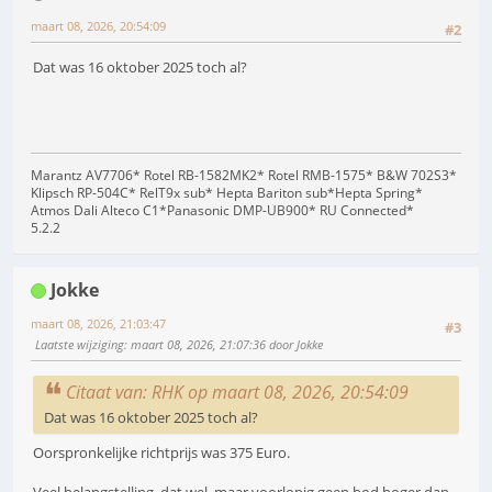
maart 08, 2026, 20:54:09
#2
Dat was 16 oktober 2025 toch al?
Marantz AV7706* Rotel RB-1582MK2* Rotel RMB-1575* B&W 702S3*
Klipsch RP-504C* RelT9x sub* Hepta Bariton sub*Hepta Spring*
Atmos Dali Alteco C1*Panasonic DMP-UB900* RU Connected*
5.2.2
Jokke
maart 08, 2026, 21:03:47
#3
Laatste wijziging
: maart 08, 2026, 21:07:36 door Jokke
Citaat van: RHK op maart 08, 2026, 20:54:09
Dat was 16 oktober 2025 toch al?
Oorspronkelijke richtprijs was 375 Euro.
Veel belangstelling, dat wel, maar voorlopig geen bod hoger dan