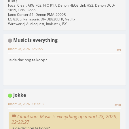
618Q
Focal Clear, AKG 702, FiiO K17, Denon HEOS Link HS2, Denon DCD-
1015, Tidal, Roon
Jamo Concert11, Denon PMA-2000R
LG 83C5, Panasonic DP-UB820EFK, Netflix
Wireworld, Audioquest, Inakustik, ISY
Music is everything
maart 28, 2026, 22:22:27
#9
Is de dac nog te koop?
Jokke
maart 28, 2026, 23:09:13
#10
Citaat van: Music is everything op maart 28, 2026,
22:22:27
Is de dac nog te koop?