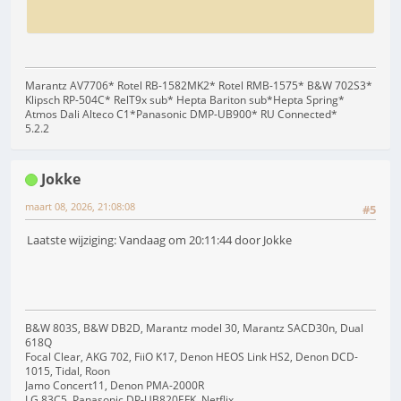
Marantz AV7706* Rotel RB-1582MK2* Rotel RMB-1575* B&W 702S3*
Klipsch RP-504C* RelT9x sub* Hepta Bariton sub*Hepta Spring*
Atmos Dali Alteco C1*Panasonic DMP-UB900* RU Connected*
5.2.2
Jokke
maart 08, 2026, 21:08:08
#5
Laatste wijziging: Vandaag om 20:11:44 door Jokke
B&W 803S, B&W DB2D, Marantz model 30, Marantz SACD30n, Dual
618Q
Focal Clear, AKG 702, FiiO K17, Denon HEOS Link HS2, Denon DCD-
1015, Tidal, Roon
Jamo Concert11, Denon PMA-2000R
LG 83C5, Panasonic DP-UB820EFK, Netflix