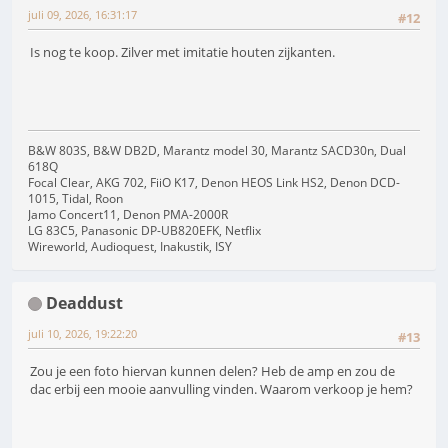
juli 09, 2026, 16:31:17
#12
Is nog te koop. Zilver met imitatie houten zijkanten.
B&W 803S, B&W DB2D, Marantz model 30, Marantz SACD30n, Dual
618Q
Focal Clear, AKG 702, FiiO K17, Denon HEOS Link HS2, Denon DCD-
1015, Tidal, Roon
Jamo Concert11, Denon PMA-2000R
LG 83C5, Panasonic DP-UB820EFK, Netflix
Wireworld, Audioquest, Inakustik, ISY
Deaddust
juli 10, 2026, 19:22:20
#13
Zou je een foto hiervan kunnen delen? Heb de amp en zou de
dac erbij een mooie aanvulling vinden. Waarom verkoop je hem?