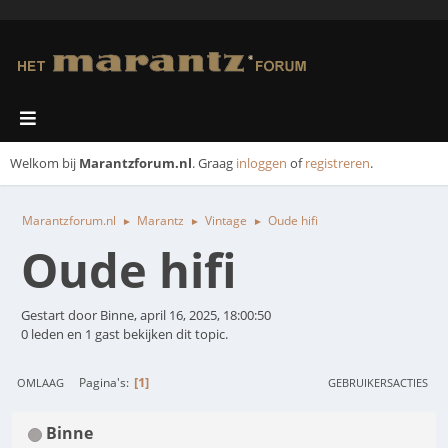
Welkom bij
Marantzforum.nl
. Graag
inloggen
of
registreren
.
Marantzforum.nl
Marantz
Vintage
Oude hifi
►
►
►
Oude hifi
Gestart door Binne, april 16, 2025, 18:00:50
0 leden en 1 gast bekijken dit topic.
1
Pagina's
OMLAAG
GEBRUIKERSACTIES
Binne