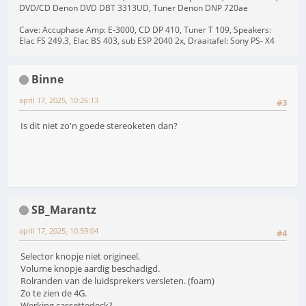
DVD/CD Denon DVD DBT 3313UD, Tuner Denon DNP 720ae
Cave: Accuphase Amp: E-3000, CD DP 410, Tuner T 109, Speakers:
Elac FS 249.3, Elac BS 403, sub ESP 2040 2x, Draaitafel: Sony PS- X4
Binne
april 17, 2025, 10:26:13
#3
Is dit niet zo'n goede stereoketen dan?
SB_Marantz
april 17, 2025, 10:59:04
#4
Selector knopje niet origineel.
Volume knopje aardig beschadigd.
Rolranden van de luidsprekers versleten. (foam)
Zo te zien de 4G.
Werking cassettedeck?