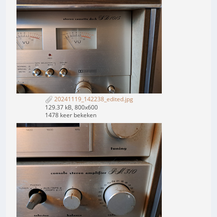
20241119_142238_edited.jpg
129.37 kB, 800x600
1478 keer bekeken