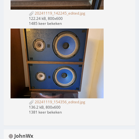
20241119_142245_edited.jpg
122.24 kB, 800x600
1485 keer bekeken
20241119_154356_edited.jpg
136.2 kB, 800x600
1381 keer bekeken
JohnWx