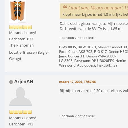
Citaat van: Mcorp op maart 1
klopt maar bij jou is het 1,8 mtr lijkt he
Dat is slecht gissen van jou. Mijn speake
De breedte van de 83" TV is al 1,85 m.
Marantz Loony!
1 persoon vindt dit leuk.
Berichten: 677
The Pianoman
B&W 803S, B&W DB2D, Marantz model 30,
Focal Clear, AKG 702, FiiO K17, Denon HEO
Locatie: Brussel (België)
Jamo Concert11, Denon PMA-2000R
Gelogd
LG 83C5, Panasonic DP-UB820EFK, Netflix
Wireworld, Audioquest, Inakustik, ISY
ArjenAH
maart 17, 2026, 17:57:06
Bij mij staan ze zo'n 2,30 m uit elkaar, v
1 persoon vindt dit leuk.
Marantz Loony!
Berichten: 713