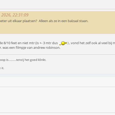
, 2026, 22:31:09
eter uit elkaar plaatsen? Alleen als ze in een balzaal staan.
e 8/10 feet en niet mtr (is +- 3 mtr dus
) , vond het zelf ook al veel bi
r. was een filmpje van andrew robinson.
s..........tenzij het goed klinkt.
 it.