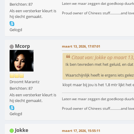
Laten we maar zeggen dat goedkoop duurkoop i
Berichten: 87
Als een versterker kleurt is
Proud owner of Chinees stuff............and love
hij slecht gemaakt.
Gelogd
Mcorp
maart 13, 2026, 17:07:01
Citaat van: Jokke op maart 13
Ik ben tevreden met het geluid, en da
Waarschijnlijk heeft ie ergens iets gel
Droomt Marantz
klopt maar bij jou is het 1,8 mtr lijkt het 
Berichten: 87
Als een versterker kleurt is
Laten we maar zeggen dat goedkoop duurkoop i
hij slecht gemaakt.
Proud owner of Chinees stuff............and love
Gelogd
Jokke
maart 17, 2026, 15:55:11