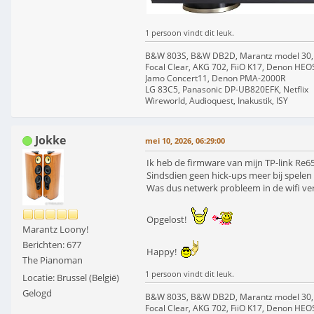
1 persoon vindt dit leuk.
B&W 803S, B&W DB2D, Marantz model 30,
Focal Clear, AKG 702, FiiO K17, Denon HEO
Jamo Concert11, Denon PMA-2000R
LG 83C5, Panasonic DP-UB820EFK, Netflix
Wireworld, Audioquest, Inakustik, ISY
Jokke
mei 10, 2026, 06:29:00
Ik heb de firmware van mijn TP-link Re65
Sindsdien geen hick-ups meer bij spelen 
Was dus netwerk probleem in de wifi ver
Opgelost!
Marantz Loony!
Berichten: 677
Happy!
The Pianoman
1 persoon vindt dit leuk.
Locatie: Brussel (België)
Gelogd
B&W 803S, B&W DB2D, Marantz model 30,
Focal Clear, AKG 702, FiiO K17, Denon HEO