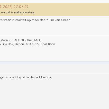
3, 2026, 17:07:01
t en dat is wel erg weinig.
rs staan in realiteit op meer dan 2,0 m van elkaar.
 Marantz SACD30n, Dual 618Q
S Link HS2, Denon DCD-1015, Tidal, Roon
olgens de richtlijnen is dat voldoende.