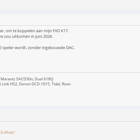
er, om te koppelen aan mijn FiiO K17.
ze zou uitkomen in juni 2026.
D speler wordt, zonder ingebouwde DAC.
 Marantz SACD30n, Dual 618Q
S Link HS2, Denon DCD-1015, Tidal, Roon
3-zilver/