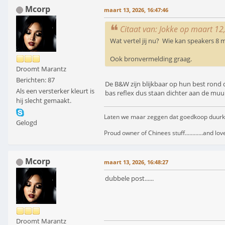
Mcorp
maart 13, 2026, 16:47:46
Citaat van: Jokke op maart 12
Wat vertel jij nu? Wie kan speakers 8 m
Ook bronvermelding graag.
Droomt Marantz
Berichten: 87
De B&W zijn blijkbaar op hun best rond d
Als een versterker kleurt is
bas reflex dus staan dichter aan de muu
hij slecht gemaakt.
Laten we maar zeggen dat goedkoop duurkoop i
Gelogd
Proud owner of Chinees stuff............and love
Mcorp
maart 13, 2026, 16:48:27
dubbele post......
Droomt Marantz