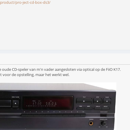
l/product/pro-ject-cd-box-ds3/
e oude CD-speler van m'n vader aangesloten via optical op de FiiO K17.
 voor de opstelling, maar het werkt wel.