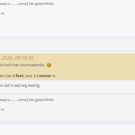
s..........tenzij het goed klinkt.
 it.
, 2026, 09:18:35
t is toch het voornaamste.
ezen van 8
feet
, wat 2,4
meter
is.
en dat is wel erg weinig.
s..........tenzij het goed klinkt.
 it.