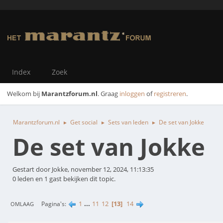
Index
Zoek
Welkom bij
Marantzforum.nl
. Graag
inloggen
of
registreren
.
Marantzforum.nl
Get social
Sets van leden
De set van Jokke
►
►
►
De set van Jokke
Gestart door Jokke, november 12, 2024, 11:13:35
0 leden en 1 gast bekijken dit topic.
1
...
11
12
13
14
Pagina's
OMLAAG