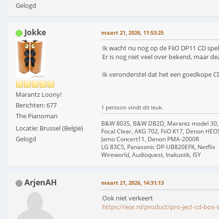
Gelogd
Jokke
maart 21, 2026, 11:53:25
Ik wacht nu nog op de FiiO DP11 CD spel
Er is nog niet veel over bekend, maar de
Ik veronderstel dat het een goedkope C
Marantz Loony!
Berichten: 677
1 persoon vindt dit leuk.
The Pianoman
B&W 803S, B&W DB2D, Marantz model 30,
Locatie: Brussel (België)
Focal Clear, AKG 702, FiiO K17, Denon HEO
Gelogd
Jamo Concert11, Denon PMA-2000R
LG 83C5, Panasonic DP-UB820EFK, Netflix
Wireworld, Audioquest, Inakustik, ISY
ArjenAH
maart 21, 2026, 14:31:13
Ook niet verkeert
https://iear.nl/product/pro-ject-cd-box-s