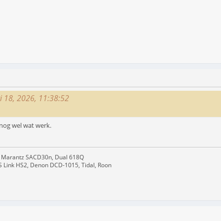
i 18, 2026, 11:38:52
nog wel wat werk.
 Marantz SACD30n, Dual 618Q
S Link HS2, Denon DCD-1015, Tidal, Roon