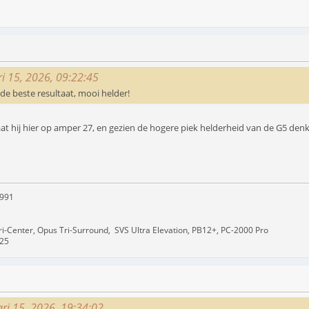
ri 15, 2026, 09:22:45
 de beste resultaat, mooi helder!
aat hij hier op amper 27, en gezien de hogere piek helderheid van de G5 denk i
-991
Tri-Center, Opus Tri-Surround, SVS Ultra Elevation, PB12+, PC-2000 Pro
A25
ri 15, 2026, 19:34:02