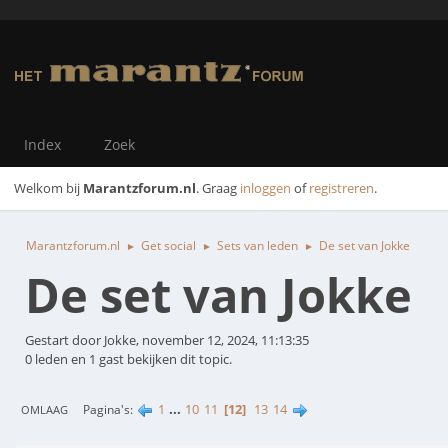
Index
Zoek
Welkom bij
Marantzforum.nl
. Graag
inloggen
of
registreren
.
Marantzforum.nl
Get social
Sets van leden
De set van Jokke
►
►
►
De set van Jokke
Gestart door Jokke, november 12, 2024, 11:13:35
0 leden en 1 gast bekijken dit topic.
1
...
10
11
12
13
14
Pagina's
OMLAAG