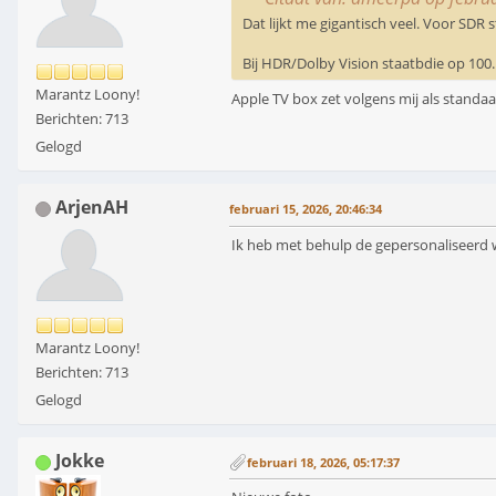
Dat lijkt me gigantisch veel. Voor SDR 
Bij HDR/Dolby Vision staatbdie op 100.
Marantz Loony!
Apple TV box zet volgens mij als standa
Berichten: 713
Gelogd
ArjenAH
februari 15, 2026, 20:46:34
Ik heb met behulp de gepersonaliseerd w
Marantz Loony!
Berichten: 713
Gelogd
Jokke
februari 18, 2026, 05:17:37