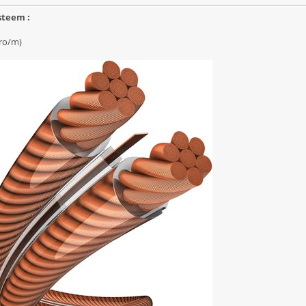
steem :
uro/m)