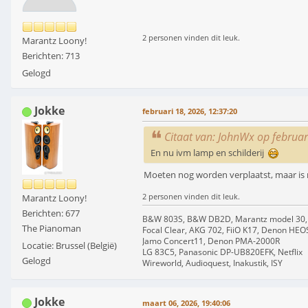
2 personen vinden dit leuk.
Marantz Loony!
Berichten: 713
Gelogd
Jokke
februari 18, 2026, 12:37:20
Citaat van: JohnWx op februar
En nu ivm lamp en schilderij
Moeten nog worden verplaatst, maar is 
2 personen vinden dit leuk.
Marantz Loony!
Berichten: 677
B&W 803S, B&W DB2D, Marantz model 30,
The Pianoman
Focal Clear, AKG 702, FiiO K17, Denon HEO
Jamo Concert11, Denon PMA-2000R
Locatie: Brussel (België)
LG 83C5, Panasonic DP-UB820EFK, Netflix
Gelogd
Wireworld, Audioquest, Inakustik, ISY
Jokke
maart 06, 2026, 19:40:06