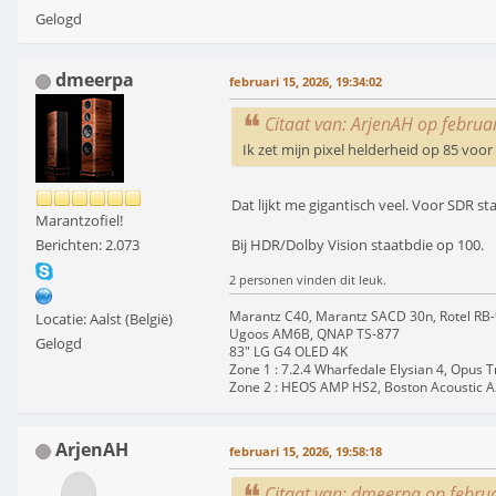
Gelogd
dmeerpa
februari 15, 2026, 19:34:02
Citaat van: ArjenAH op februa
Ik zet mijn pixel helderheid op 85 voor
Dat lijkt me gigantisch veel. Voor SDR st
Marantzofiel!
Bij HDR/Dolby Vision staatbdie op 100.
Berichten: 2.073
2 personen vinden dit leuk.
Marantz C40, Marantz SACD 30n, Rotel RB
Locatie: Aalst (België)
Ugoos AM6B, QNAP TS-877
Gelogd
83" LG G4 OLED 4K
Zone 1 : 7.2.4 Wharfedale Elysian 4, Opus 
Zone 2 : HEOS AMP HS2, Boston Acoustic 
ArjenAH
februari 15, 2026, 19:58:18
Citaat van: dmeerpa op februa