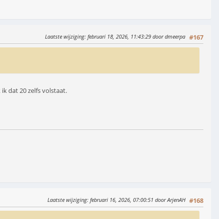
Laatste wijziging
: februari 18, 2026, 11:43:29 door dmeerpa
#167
k dat 20 zelfs volstaat.
Laatste wijziging
: februari 16, 2026, 07:00:51 door ArjenAH
#168