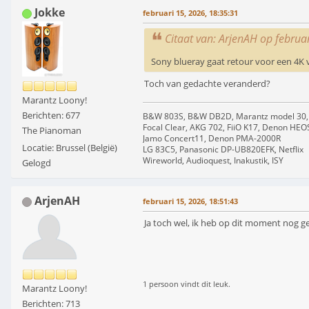
Jokke
februari 15, 2026, 18:35:31
Citaat van: ArjenAH op februa
Sony blueray gaat retour voor een 4K 
Toch van gedachte veranderd?
Marantz Loony!
Berichten: 677
B&W 803S, B&W DB2D, Marantz model 30,
Focal Clear, AKG 702, FiiO K17, Denon HEO
The Pianoman
Jamo Concert11, Denon PMA-2000R
Locatie: Brussel (België)
LG 83C5, Panasonic DP-UB820EFK, Netflix
Wireworld, Audioquest, Inakustik, ISY
Gelogd
ArjenAH
februari 15, 2026, 18:51:43
Ja toch wel, ik heb op dit moment nog g
1 persoon vindt dit leuk.
Marantz Loony!
Berichten: 713