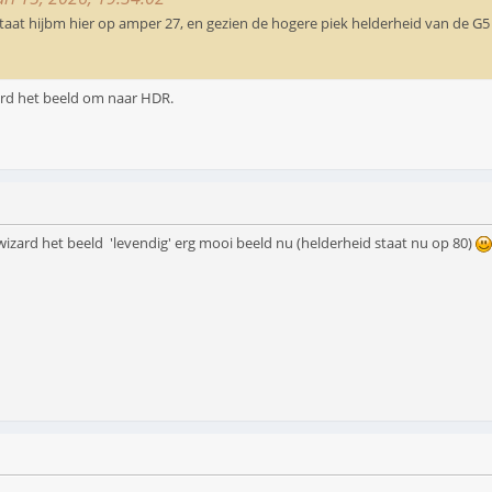
staat hijbm hier op amper 27, en gezien de hogere piek helderheid van de G5 d
ard het beeld om naar HDR.
izard het beeld 'levendig' erg mooi beeld nu (helderheid staat nu op 80)