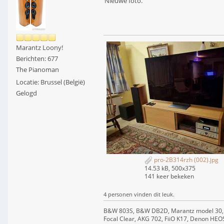
Nieuwe foto.
Marantz Loony!
Berichten: 677
The Pianoman
Locatie: Brussel (België)
Gelogd
pro-2B314rzh (002).jpg
14.53 kB, 500x375
141 keer bekeken
4 personen vinden dit leuk.
B&W 803S, B&W DB2D, Marantz model 30,
Focal Clear, AKG 702, FiiO K17, Denon HEO