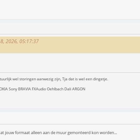
18, 2026, 05:17:37
urlijk wel storingen aanwezig zijn, Tja dat is wel een dingetje.
ony BRAVIA FXAudio Oehlbach Dali ARGON
dat jouw formaat alleen aan de muur gemonteerd kon worden...