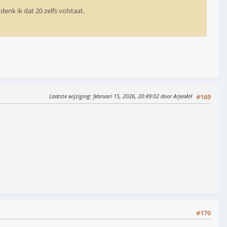
enk ik dat 20 zelfs volstaat.
Laatste wijziging
: februari 15, 2026, 20:49:02 door ArjenAH
#169
#170