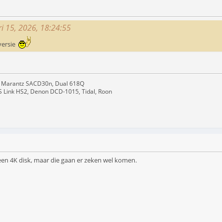
ri 15, 2026, 18:24:55
versie
 Marantz SACD30n, Dual 618Q
S Link HS2, Denon DCD-1015, Tidal, Roon
een 4K disk, maar die gaan er zeken wel komen.