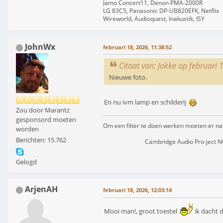
Jamo Concert11, Denon PMA-2000R
LG 83C5, Panasonic DP-UB820EFK, Netflix
Wireworld, Audioquest, Inakustik, ISY
JohnWx
februari 18, 2026, 11:38:52
Citaat van: Jokke op februari 
Nieuwe foto.
En nu ivm lamp en schilderij
Zou door Marantz
gesponsord moeten
Om een filter te doen werken moeten er natu
worden
Berichten: 15.762
Cambridge Audio Pro-ject NOKIA S
Gelogd
ArjenAH
februari 18, 2026, 12:03:14
Mooi man!, groot toestel
ik dacht 