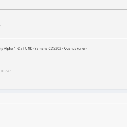
.
ity Alpha 1 -Dali C 8D- Yamaha CDS303 - Quantis tuner-
b+tuner.