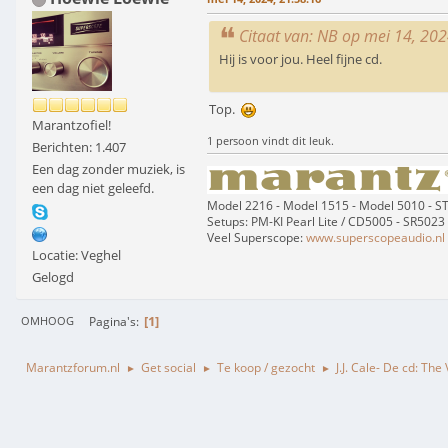
Citaat van: NB op mei 14, 202
Hij is voor jou. Heel fijne cd.
Top.
Marantzofiel!
1 persoon vindt dit leuk.
Berichten: 1.407
Een dag zonder muziek, is
een dag niet geleefd.
Model 2216 - Model 1515 - Model 5010 - 
Setups: PM-KI Pearl Lite / CD5005 - SR5023
Veel Superscope:
www.superscopeaudio.nl
Locatie: Veghel
Gelogd
1
Pagina's
OMHOOG
Marantzforum.nl
Get social
Te koop / gezocht
J.J. Cale- De cd: The 
►
►
►