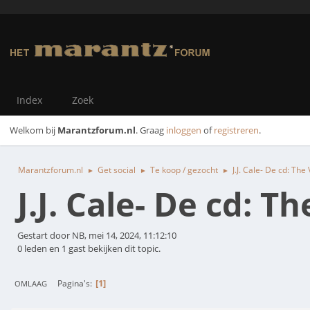
Index
Zoek
Welkom bij
Marantzforum.nl
. Graag
inloggen
of
registreren
.
Marantzforum.nl
Get social
Te koop / gezocht
J.J. Cale- De cd: The 
►
►
►
J.J. Cale- De cd: Th
Gestart door NB, mei 14, 2024, 11:12:10
0 leden en 1 gast bekijken dit topic.
1
Pagina's
OMLAAG