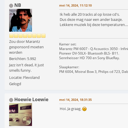
NB
mei 14, 2024, 11:12:10
Ik heb alle 20 tracks al op losse cd's.
Dus deze mag naar een ander baasje.
Lekkere muziek bij deze temperaturen....
Zou door Marantz
Kamer set:
gesponsord moeten
Marantz PM 6007 - Q Acoustics 3050 - Infin
worden
Pioneer DV-50LX- Bluetooth BLS- B11.
Sennheisser HD 700 en Sony BlueRay.
Berichten: 5.992
Jazz isn't dead, it just
Slaapkamer:
smells funny.
PM 6004, Mistral Bow 3, Philips cd 723, Da
Locatie: Flevoland
Gelogd
Hoewie Loewie
mei 14, 2024, 18:31:35
Hoi. Ja graag.