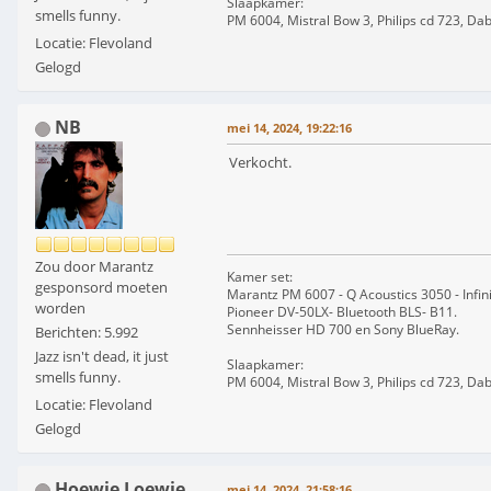
Slaapkamer:
smells funny.
PM 6004, Mistral Bow 3, Philips cd 723, Da
Locatie: Flevoland
Gelogd
NB
mei 14, 2024, 19:22:16
Verkocht.
Zou door Marantz
Kamer set:
gesponsord moeten
Marantz PM 6007 - Q Acoustics 3050 - Infin
worden
Pioneer DV-50LX- Bluetooth BLS- B11.
Sennheisser HD 700 en Sony BlueRay.
Berichten: 5.992
Jazz isn't dead, it just
Slaapkamer:
smells funny.
PM 6004, Mistral Bow 3, Philips cd 723, Da
Locatie: Flevoland
Gelogd
Hoewie Loewie
mei 14, 2024, 21:58:16