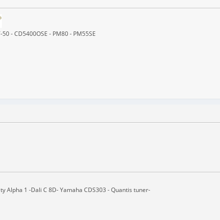
ST-50 - CD5400OSE - PM80 - PM55SE
ity Alpha 1 -Dali C 8D- Yamaha CDS303 - Quantis tuner-