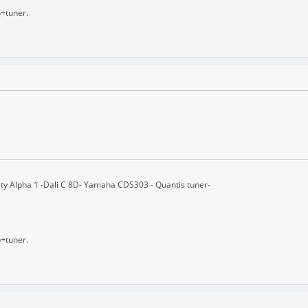
b+tuner.
ity Alpha 1 -Dali C 8D- Yamaha CDS303 - Quantis tuner-
b+tuner.