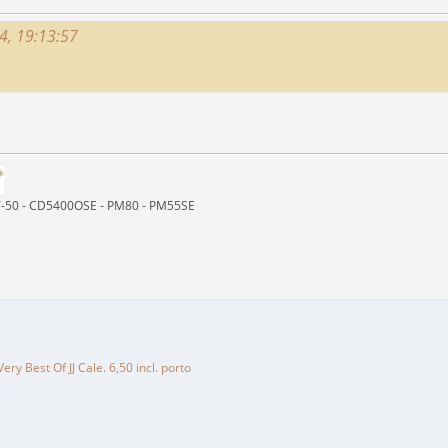
4, 19:13:57
ST-50 - CD5400OSE - PM80 - PM55SE
Very Best Of JJ Cale. 6,50 incl. porto