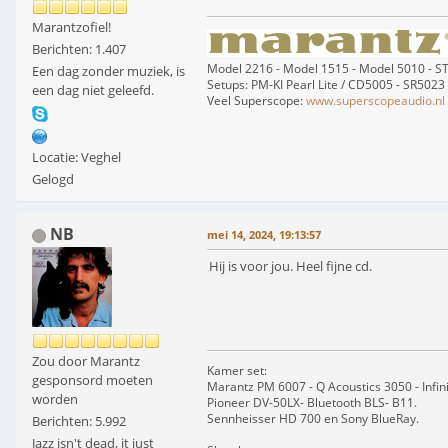
Marantzofiel!
Berichten: 1.407
Model 2216 - Model 1515 - Model 5010 - 
Een dag zonder muziek, is
Setups: PM-KI Pearl Lite / CD5005 - SR5023
een dag niet geleefd.
Veel Superscope:
www.superscopeaudio.nl
Locatie: Veghel
Gelogd
NB
mei 14, 2024, 19:13:57
Hij is voor jou. Heel fijne cd.
Zou door Marantz
Kamer set:
gesponsord moeten
Marantz PM 6007 - Q Acoustics 3050 - Infin
worden
Pioneer DV-50LX- Bluetooth BLS- B11.
Sennheisser HD 700 en Sony BlueRay.
Berichten: 5.992
Jazz isn't dead, it just