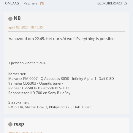
1
Pagina's
OMLAAG
GEBRUIKERSACTIES
NB
april 02, 2024, 18:18:35
Vanavond om 22.45, Het uur v/d wolf: Everything is possible.
1 persoon vindt dit leuk.
Kamer set:
Marantz PM 6007 - Q Acoustics 3050 - Infinity Alpha 1 -Dali C 8D-
Yamaha CDS303 - Quantis tuner-
Pioneer DV-50LX- Bluetooth BLS- B11.
Sennheisser HD 700 en Sony BlueRay.
Slaapkamer:
PM 6004, Mistral Bow 3, Philips cd 723, Dab+tuner.
rexp
april 02, 2024, 21:18:16