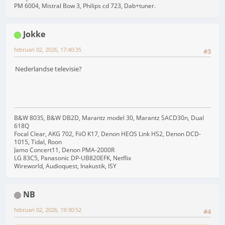
PM 6004, Mistral Bow 3, Philips cd 723, Dab+tuner.
Jokke
februari 02, 2026, 17:40:35
#3
Nederlandse televisie?
B&W 803S, B&W DB2D, Marantz model 30, Marantz SACD30n, Dual
618Q
Focal Clear, AKG 702, FiiO K17, Denon HEOS Link HS2, Denon DCD-
1015, Tidal, Roon
Jamo Concert11, Denon PMA-2000R
LG 83C5, Panasonic DP-UB820EFK, Netflix
Wireworld, Audioquest, Inakustik, ISY
NB
februari 02, 2026, 19:30:52
#4