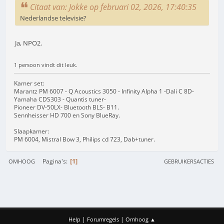
Citaat van: Jokke op februari 02, 2026, 17:40:35
Nederlandse televisie?
Ja, NPO2.
1 persoon vindt dit leuk.
Kamer set:
Marantz PM 6007 - Q Acoustics 3050 - Infinity Alpha 1 -Dali C 8D-
Yamaha CDS303 - Quantis tuner-
Pioneer DV-50LX- Bluetooth BLS- B11.
Sennheisser HD 700 en Sony BlueRay.
Slaapkamer:
PM 6004, Mistral Bow 3, Philips cd 723, Dab+tuner.
1
Pagina's
OMHOOG
GEBRUIKERSACTIES
|
|
Help
Forumregels
Omhoog ▲