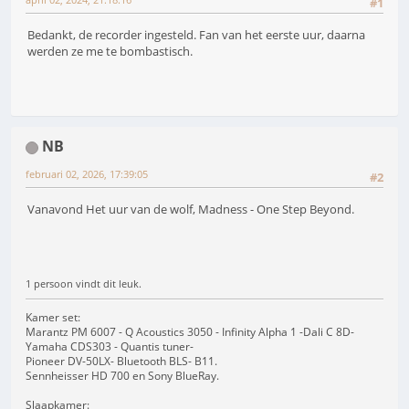
#1
Bedankt, de recorder ingesteld. Fan van het eerste uur, daarna
werden ze me te bombastisch.
NB
februari 02, 2026, 17:39:05
#2
Vanavond Het uur van de wolf, Madness - One Step Beyond.
1 persoon vindt dit leuk.
Kamer set:
Marantz PM 6007 - Q Acoustics 3050 - Infinity Alpha 1 -Dali C 8D-
Yamaha CDS303 - Quantis tuner-
Pioneer DV-50LX- Bluetooth BLS- B11.
Sennheisser HD 700 en Sony BlueRay.
Slaapkamer: