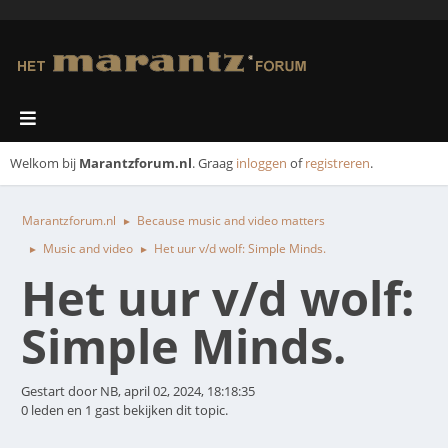
Welkom bij
Marantzforum.nl
. Graag
inloggen
of
registreren
.
Marantzforum.nl
Because music and video matters
►
Music and video
Het uur v/d wolf: Simple Minds.
►
►
Het uur v/d wolf:
Simple Minds.
Gestart door NB, april 02, 2024, 18:18:35
0 leden en 1 gast bekijken dit topic.