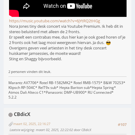
https://music.youtube.com/watch?v=6jYtRQ2tHGg
Nora Jones tiny desk concert via Youtube Premium. Ik heb dit in
stereo beluisterd met alleen de 2 fronts.
Er speelt een contrabas mee, dus hier kan je ook goed horen of je
2 fronts ook het laag mooi weergeven hiervan. Ja dus.
Overigens geven veel artiesten in het tiny desk concert
huiskamer jamsessies, de moeite waard!
Sting en Shaggy bijvoorbeeld.
2 personen vinden dit leuk.
Marantz AV7706* Rotel RB-1582MK2* Rotel RMB-1575* B&W 702S3*
Klipsch RP-504C* RelT9x sub* Hepta Bariton sub*Hepta Spring*
Atmos Dali Alteco C1*Panasonic DMP-UB900* RU Connected*
5.2.2
CBdicX
maart 02, 2025, 22:16:27
#107
Laatste wijziging
: maart 02, 2025, 22:22:02 door CBdicX