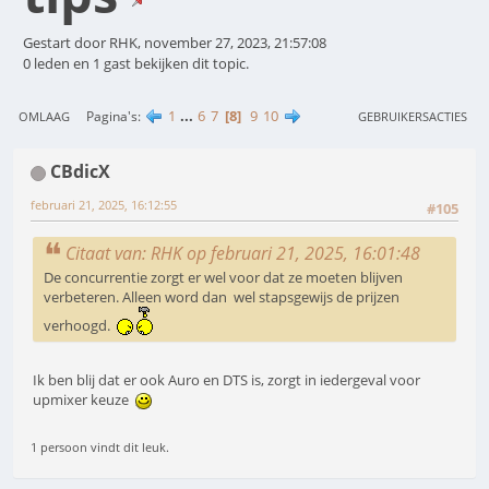
Gestart door RHK, november 27, 2023, 21:57:08
0 leden en 1 gast bekijken dit topic.
1
...
6
7
8
9
10
Pagina's
OMLAAG
GEBRUIKERSACTIES
CBdicX
februari 21, 2025, 16:12:55
#105
Citaat van: RHK op februari 21, 2025, 16:01:48
De concurrentie zorgt er wel voor dat ze moeten blijven
verbeteren. Alleen word dan wel stapsgewijs de prijzen
verhoogd.
Ik ben blij dat er ook Auro en DTS is, zorgt in iedergeval voor
upmixer keuze
1 persoon vindt dit leuk.