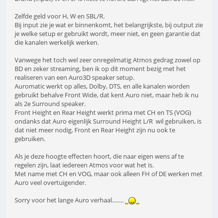
Zelfde geld voor H, W en SBL/R.
Bij input zie je wat er binnenkomt, het belangrijkste, bij output zie
je welke setup er gebruikt wordt, meer niet, en geen garantie dat
die kanalen werkelijk werken.
Vanwege het toch wel zeer onregelmatig Atmos gedrag zowel op
BD en zeker streaming, ben ik op dit moment bezig met het
realiseren van een Auro3D speaker setup.
Auromatic werkt op alles, Dolby, DTS, en alle kanalen worden
gebruikt behalve Front Wide, dat kent Auro niet, maar heb ik nu
als 2e Surround speaker.
Front Height en Rear Height werkt prima met CH en TS (VOG)
ondanks dat Auro eigenlijk Surround Height L/R wil gebruiken, is
dat niet meer nodig, Front en Rear Height zijn nu ook te
gebruiken.
Als je deze hoogte effecten hoort, die naar eigen wens af te
regelen zijn, laat iedereen Atmos voor wat het is.
Met name met CH en VOG, maar ook alleen FH of DE werken met
Auro veel overtuigender.
Sorry voor het lange Auro verhaal........