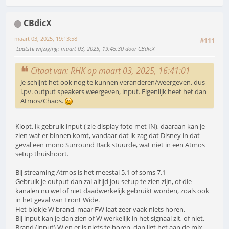
CBdicX
maart 03, 2025, 19:13:58
#111
Laatste wijziging
: maart 03, 2025, 19:45:30 door CBdicX
Citaat van: RHK op maart 03, 2025, 16:41:01
Je schijnt het ook nog te kunnen veranderen/weergeven, dus
i.pv. output speakers weergeven, input. Eigenlijk heet het dan
Atmos/Chaos.
Klopt, ik gebruik input ( zie display foto met IN), daaraan kan je
zien wat er binnen komt, vandaar dat ik zag dat Disney in dat
geval een mono Surround Back stuurde, wat niet in een Atmos
setup thuishoort.
Bij streaming Atmos is het meestal 5.1 of soms 7.1
Gebruik je output dan zal altijd jou setup te zien zijn, of die
kanalen nu wel of niet daadwerkelijk gebruikt worden, zoals ook
in het geval van Front Wide.
Het blokje W brand, maar FW laat zeer vaak niets horen.
Bij input kan je dan zien of W werkelijk in het signaal zit, of niet.
Brand (input) W en er is niets te horen, dan ligt het aan de mix.