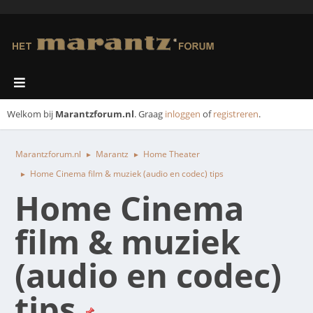
Welkom bij
Marantzforum.nl
. Graag
inloggen
of
registreren
.
Marantzforum.nl
Marantz
Home Theater
►
►
Home Cinema film & muziek (audio en codec) tips
►
Home Cinema
film & muziek
(audio en codec)
tips