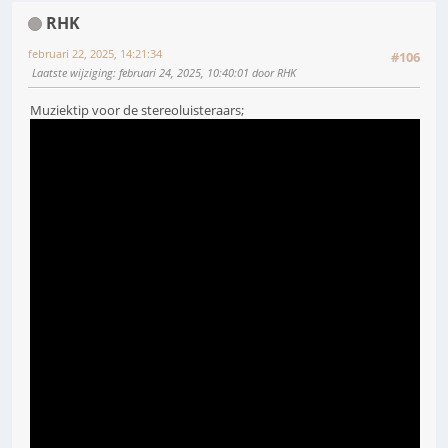
RHK
februari 22, 2025, 14:21:34
#106
Laatste wijziging
: februari 24, 2025, 10:40:01 door RHK
Muziektip voor de stereoluisteraars;