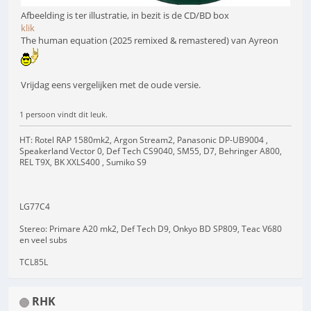
Afbeelding is ter illustratie, in bezit is de CD/BD box
klik
The human equation (2025 remixed & remastered) van Ayreon
Vrijdag eens vergelijken met de oude versie.
1 persoon vindt dit leuk.
HT: Rotel RAP 1580mk2, Argon Stream2, Panasonic DP-UB9004 ,
Speakerland Vector 0, Def Tech CS9040, SM55, D7, Behringer A800,
REL T9X, BK XXLS400 , Sumiko S9
LG77C4
Stereo: Primare A20 mk2, Def Tech D9, Onkyo BD SP809, Teac V680
en veel subs
TCL85L
RHK