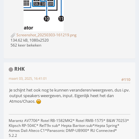
Screenshot_20250303-161219.png
134.62 kB, 1080x2520
562 keer bekeken
RHK
maart 03, 2025, 16:41:01
#110
Je schijnt het ook nog te kunnen veranderen/weergeven, dus i.pv.
output speakers weergeven, input. Eigenlijk heet het dan
Atmos/Chaos.
Marantz AV7706* Rotel RB-1582MK2* Rotel RMB-1575* B&W 702S3*
Klipsch RP-504C* RelT9x sub* Hepta Bariton sub*Hepta Spring*
Atmos Dali Alteco C1*Panasonic DMP-UB900* RU Connected*
5.2.2