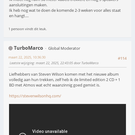
aansluitingen maken.
Ik heb nog wat te doen de komende 2-3 weken voor alles staat
en hangt....
1 persoon vindt dit leuk.
TurboMarco
Global Moderator
maart 22, 2025, 10:36:30
#114
Laatste wijziging
: maart 22, 2025, 22:43:05 door TurboMarco
Liefhebbers van Steven Wilson komen met het nieuwe album
volledig aan hun trekken, zelf heb ik de limited edition 2 CD + 1
BD met Atmos wat echt waanzinnig goed gemixt is.
https://stevenwilsonhq.com/