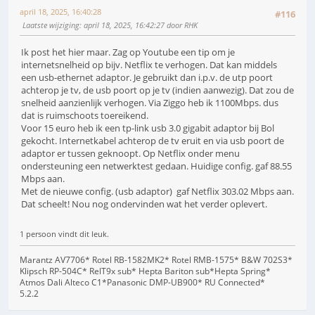
april 18, 2025, 16:40:28
#116
Laatste wijziging
: april 18, 2025, 16:42:27 door RHK
Ik post het hier maar. Zag op Youtube een tip om je
internetsnelheid op bijv. Netflix te verhogen. Dat kan middels
een usb-ethernet adaptor. Je gebruikt dan i.p.v. de utp poort
achterop je tv, de usb poort op je tv (indien aanwezig). Dat zou de
snelheid aanzienlijk verhogen. Via Ziggo heb ik 1100Mbps. dus
dat is ruimschoots toereikend.
Voor 15 euro heb ik een tp-link usb 3.0 gigabit adaptor bij Bol
gekocht. Internetkabel achterop de tv eruit en via usb poort de
adaptor er tussen geknoopt. Op Netflix onder menu
ondersteuning een netwerktest gedaan. Huidige config. gaf 88.55
Mbps aan.
Met de nieuwe config. (usb adaptor) gaf Netflix 303.02 Mbps aan.
Dat scheelt! Nou nog ondervinden wat het verder oplevert.
1 persoon vindt dit leuk.
Marantz AV7706* Rotel RB-1582MK2* Rotel RMB-1575* B&W 702S3*
Klipsch RP-504C* RelT9x sub* Hepta Bariton sub*Hepta Spring*
Atmos Dali Alteco C1*Panasonic DMP-UB900* RU Connected*
5.2.2