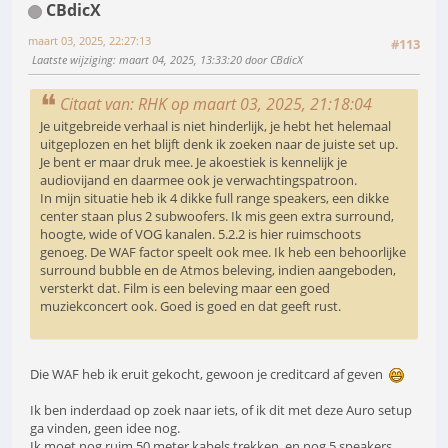
CBdicX
maart 03, 2025, 22:27:13
#113
Laatste wijziging
: maart 04, 2025, 13:33:20 door CBdicX
Citaat van: RHK op maart 03, 2025, 21:18:04
Je uitgebreide verhaal is niet hinderlijk, je hebt het helemaal
uitgeplozen en het blijft denk ik zoeken naar de juiste set up.
Je bent er maar druk mee. Je akoestiek is kennelijk je
audiovijand en daarmee ook je verwachtingspatroon.
In mijn situatie heb ik 4 dikke full range speakers, een dikke
center staan plus 2 subwoofers. Ik mis geen extra surround,
hoogte, wide of VOG kanalen. 5.2.2 is hier ruimschoots
genoeg. De WAF factor speelt ook mee. Ik heb een behoorlijke
surround bubble en de Atmos beleving, indien aangeboden,
versterkt dat. Film is een beleving maar een goed
muziekconcert ook. Goed is goed en dat geeft rust.
Die WAF heb ik eruit gekocht, gewoon je creditcard af geven
Ik ben inderdaad op zoek naar iets, of ik dit met deze Auro setup
ga vinden, geen idee nog.
Ik moet nog ruim 50 meter kabels trekken, en nog 5 speakers