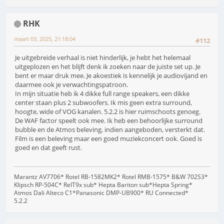
RHK
maart 03, 2025, 21:18:04
#112
Je uitgebreide verhaal is niet hinderlijk, je hebt het helemaal
uitgeplozen en het blijft denk ik zoeken naar de juiste set up. Je
bent er maar druk mee. Je akoestiek is kennelijk je audiovijand en
daarmee ook je verwachtingspatroon.
In mijn situatie heb ik 4 dikke full range speakers, een dikke
center staan plus 2 subwoofers. Ik mis geen extra surround,
hoogte, wide of VOG kanalen. 5.2.2 is hier ruimschoots genoeg.
De WAF factor speelt ook mee. Ik heb een behoorlijke surround
bubble en de Atmos beleving, indien aangeboden, versterkt dat.
Film is een beleving maar een goed muziekconcert ook. Goed is
goed en dat geeft rust.
Marantz AV7706* Rotel RB-1582MK2* Rotel RMB-1575* B&W 702S3*
Klipsch RP-504C* RelT9x sub* Hepta Bariton sub*Hepta Spring*
Atmos Dali Alteco C1*Panasonic DMP-UB900* RU Connected*
5.2.2