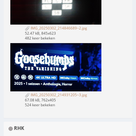
IMG_20250302_214846689~2.jpg
52.47 kB, 845x623
482 keer bekeken
IMG_20250302_214931205~3.jpg
67.08 kB, 762x405
524 keer bekeken
RHK