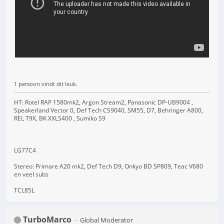
1 persoon vindt dit leuk.
HT: Rotel RAP 1580mk2, Argon Stream2, Panasonic DP-UB9004 ,
Speakerland Vector 0, Def Tech CS9040, SM55, D7, Behringer A800,
REL T9X, BK XXLS400 , Sumiko S9
LG77C4
Stereo: Primare A20 mk2, Def Tech D9, Onkyo BD SP809, Teac V680
en veel subs
TCL85L
TurboMarco
Global Moderator