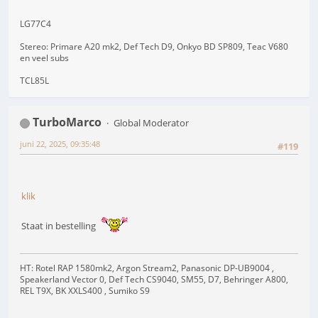
LG77C4
Stereo: Primare A20 mk2, Def Tech D9, Onkyo BD SP809, Teac V680
en veel subs
TCL85L
TurboMarco
Global Moderator
juni 22, 2025, 09:35:48
#119
klik
Staat in bestelling
HT: Rotel RAP 1580mk2, Argon Stream2, Panasonic DP-UB9004 ,
Speakerland Vector 0, Def Tech CS9040, SM55, D7, Behringer A800,
REL T9X, BK XXLS400 , Sumiko S9