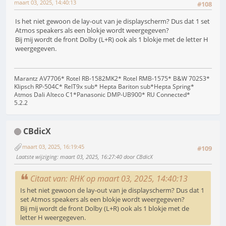
maart 03, 2025, 14:40:13
#108
Is het niet gewoon de lay-out van je displayscherm? Dus dat 1 set
Atmos speakers als een blokje wordt weergegeven?
Bij mij wordt de front Dolby (L+R) ook als 1 blokje met de letter H
weergegeven.
Marantz AV7706* Rotel RB-1582MK2* Rotel RMB-1575* B&W 702S3*
Klipsch RP-504C* RelT9x sub* Hepta Bariton sub*Hepta Spring*
Atmos Dali Alteco C1*Panasonic DMP-UB900* RU Connected*
5.2.2
CBdicX
maart 03, 2025, 16:19:45
#109
Laatste wijziging
: maart 03, 2025, 16:27:40 door CBdicX
Citaat van: RHK op maart 03, 2025, 14:40:13
Is het niet gewoon de lay-out van je displayscherm? Dus dat 1
set Atmos speakers als een blokje wordt weergegeven?
Bij mij wordt de front Dolby (L+R) ook als 1 blokje met de
letter H weergegeven.