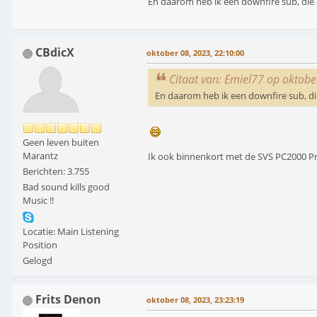
En daarom heb ik een downfire sub, die 
CBdicX
oktober 08, 2023, 22:10:00
Citaat van: Emiel77 op oktobe
En daarom heb ik een downfire sub, di
Geen leven buiten
Marantz
Ik ook binnenkort met de SVS PC2000 Pro
Berichten: 3.755
Bad sound kills good
Music !!
Locatie: Main Listening
Position
Gelogd
Frits Denon
oktober 08, 2023, 23:23:19