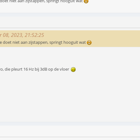
doet niet aan zijstappen, springt hooguit wat
r 08, 2023, 21:52:25
e doet niet aan zijstappen, springt hooguit wat
, die pleurt 16 Hz bij 3dB op de vloer