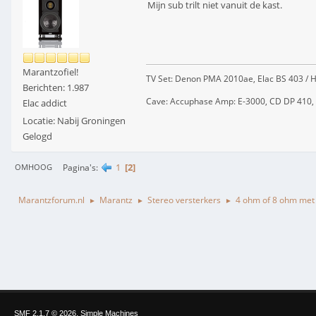
Mijn sub trilt niet vanuit de kast.
Marantzofiel!
TV Set: Denon PMA 2010ae, Elac BS 403 
Berichten: 1.987
Cave: Accuphase Amp: E-3000, CD DP 410, Tu
Elac addict
Locatie: Nabij Groningen
Gelogd
1
2
Pagina's
OMHOOG
Marantzforum.nl
Marantz
Stereo versterkers
4 ohm of 8 ohm met 
►
►
►
,
SMF 2.1.7 © 2026
Simple Machines