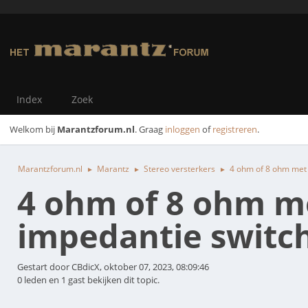
Index
Zoek
Welkom bij
Marantzforum.nl
. Graag
inloggen
of
registreren
.
Marantzforum.nl
Marantz
Stereo versterkers
4 ohm of 8 ohm met 
►
►
►
4 ohm of 8 ohm m
impedantie switc
Gestart door CBdicX, oktober 07, 2023, 08:09:46
0 leden en 1 gast bekijken dit topic.