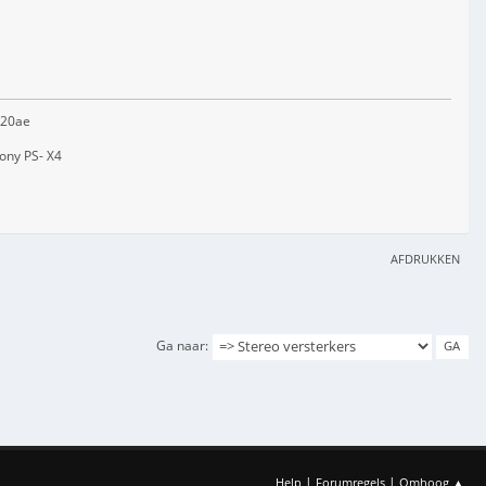
720ae
Sony PS- X4
AFDRUKKEN
Ga naar
|
|
Help
Forumregels
Omhoog ▲