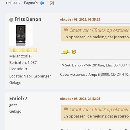
1
2
Pagina's
OMLAAG
Frits Denon
oktober 08, 2023, 09:35:23
Citaat van: CBdicX op oktober
En oppassen, de melding dat je stereo
Marantzofiel!
Berichten: 1.987
TV Set: Denon PMA 2010ae, Elac BS 403 
Elac addict
Cave: Accuphase Amp: E-3000, CD DP 410, Tu
Locatie: Nabij Groningen
Gelogd
Emiel77
oktober 08, 2023, 21:52:25
gast
Citaat van: CBdicX op oktober
Gelogd
En oppassen, de melding dat je stereo 