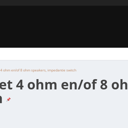
4 ohm en/of 8 ohm speakers, impedantie switch
et 4 ohm en/of 8 o
h