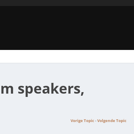
hm speakers,
Vorige Topic
-
Volgende Topic