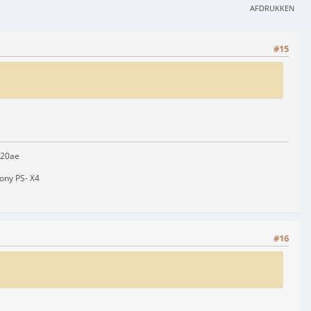
AFDRUKKEN
#15
720ae
Sony PS- X4
#16