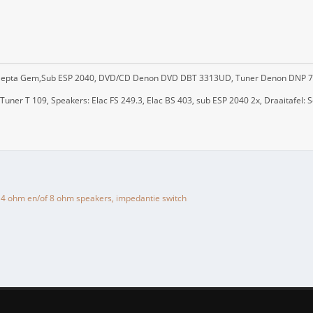
/ Hepta Gem,Sub ESP 2040, DVD/CD Denon DVD DBT 3313UD, Tuner Denon DNP 
ner T 109, Speakers: Elac FS 249.3, Elac BS 403, sub ESP 2040 2x, Draaitafel: 
4 ohm en/of 8 ohm speakers, impedantie switch