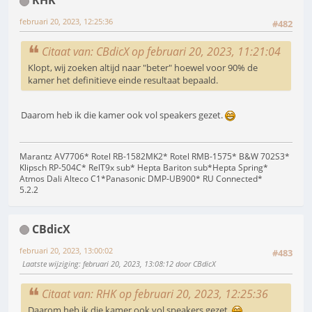
RHK
februari 20, 2023, 12:25:36
#482
Citaat van: CBdicX op februari 20, 2023, 11:21:04
Klopt, wij zoeken altijd naar "beter" hoewel voor 90% de
kamer het definitieve einde resultaat bepaald.
Daarom heb ik die kamer ook vol speakers gezet.
Marantz AV7706* Rotel RB-1582MK2* Rotel RMB-1575* B&W 702S3*
Klipsch RP-504C* RelT9x sub* Hepta Bariton sub*Hepta Spring*
Atmos Dali Alteco C1*Panasonic DMP-UB900* RU Connected*
5.2.2
CBdicX
februari 20, 2023, 13:00:02
#483
Laatste wijziging
: februari 20, 2023, 13:08:12 door CBdicX
Citaat van: RHK op februari 20, 2023, 12:25:36
Daarom heb ik die kamer ook vol speakers gezet.