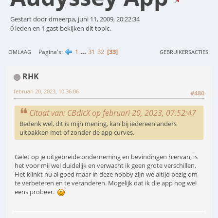
Gestart door dmeerpa, juni 11, 2009, 20:22:34
0 leden en 1 gast bekijken dit topic.
1
...
31
32
33
Pagina's
OMLAAG
GEBRUIKERSACTIES
RHK
februari 20, 2023, 10:36:06
#480
Citaat van: CBdicX op februari 20, 2023, 07:52:47
Bedenk wel, dit is mijn mening, kan bij iedereen anders
uitpakken met of zonder de app curves.
Gelet op je uitgebreide onderneming en bevindingen hiervan, is
het voor mij wel duidelijk en verwacht ik geen grote verschillen.
Het klinkt nu al goed maar in deze hobby zijn we altijd bezig om
te verbeteren en te veranderen. Mogelijk dat ik die app nog wel
eens probeer.