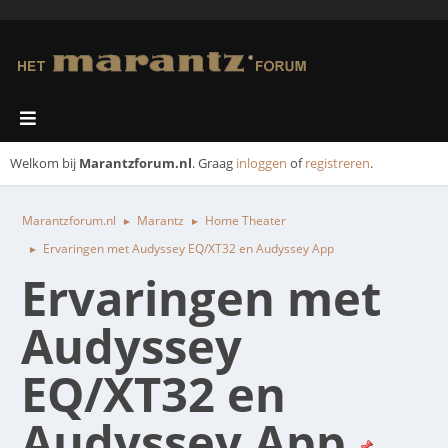
Welkom bij
Marantzforum.nl
. Graag
inloggen
of
registreren
.
Marantzforum.nl
Marantz
Home Theater
►
►
Ervaringen met Audyssey EQ/XT32 en Audyssey App
►
Ervaringen met
Audyssey
EQ/XT32 en
Audyssey App