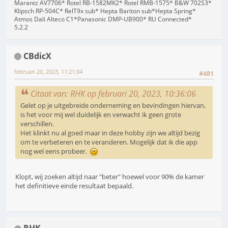
Marantz AV7706* Rotel RB-1582MK2* Rotel RMB-1575* B&W 702S3*
Klipsch RP-504C* RelT9x sub* Hepta Bariton sub*Hepta Spring*
Atmos Dali Alteco C1*Panasonic DMP-UB900* RU Connected*
5.2.2
CBdicX
februari 20, 2023, 11:21:04
#481
Citaat van: RHK op februari 20, 2023, 10:36:06
Gelet op je uitgebreide onderneming en bevindingen hiervan,
is het voor mij wel duidelijk en verwacht ik geen grote
verschillen.
Het klinkt nu al goed maar in deze hobby zijn we altijd bezig
om te verbeteren en te veranderen. Mogelijk dat ik die app
nog wel eens probeer.
Klopt, wij zoeken altijd naar "beter" hoewel voor 90% de kamer
het definitieve einde resultaat bepaald.