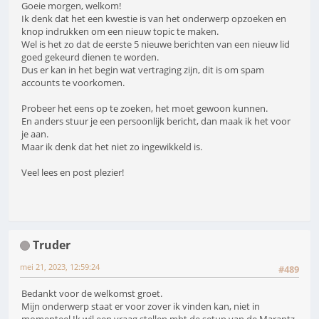
Goeie morgen, welkom!
Ik denk dat het een kwestie is van het onderwerp opzoeken en
knop indrukken om een nieuw topic te maken.
Wel is het zo dat de eerste 5 nieuwe berichten van een nieuw lid
goed gekeurd dienen te worden.
Dus er kan in het begin wat vertraging zijn, dit is om spam
accounts te voorkomen.
Probeer het eens op te zoeken, het moet gewoon kunnen.
En anders stuur je een persoonlijk bericht, dan maak ik het voor
je aan.
Maar ik denk dat het niet zo ingewikkeld is.
Veel lees en post plezier!
Truder
mei 21, 2023, 12:59:24
#489
Bedankt voor de welkomst groet.
Mijn onderwerp staat er voor zover ik vinden kan, niet in
momenteel.Ik wil een vraag stellen mbt de setup van de Marantz