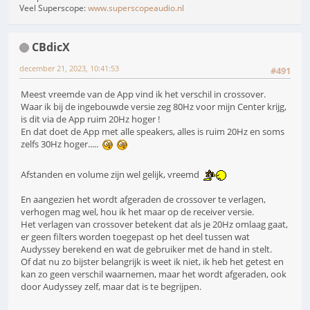
Veel Superscope:
www.superscopeaudio.nl
CBdicX
december 21, 2023, 10:41:53
#491
Meest vreemde van de App vind ik het verschil in crossover.
Waar ik bij de ingebouwde versie zeg 80Hz voor mijn Center krijg,
is dit via de App ruim 20Hz hoger !
En dat doet de App met alle speakers, alles is ruim 20Hz en soms
zelfs 30Hz hoger.....
Afstanden en volume zijn wel gelijk, vreemd
En aangezien het wordt afgeraden de crossover te verlagen,
verhogen mag wel, hou ik het maar op de receiver versie.
Het verlagen van crossover betekent dat als je 20Hz omlaag gaat,
er geen filters worden toegepast op het deel tussen wat
Audyssey berekend en wat de gebruiker met de hand in stelt.
Of dat nu zo bijster belangrijk is weet ik niet, ik heb het getest en
kan zo geen verschil waarnemen, maar het wordt afgeraden, ook
door Audyssey zelf, maar dat is te begrijpen.