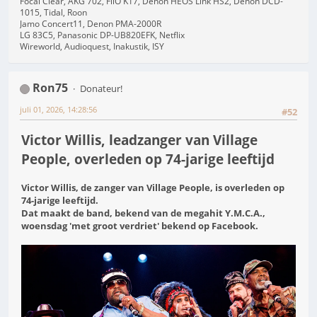
Focal Clear, AKG 702, FiiO K17, Denon HEOS Link HS2, Denon DCD-
1015, Tidal, Roon
Jamo Concert11, Denon PMA-2000R
LG 83C5, Panasonic DP-UB820EFK, Netflix
Wireworld, Audioquest, Inakustik, ISY
Ron75
Donateur!
juli 01, 2026, 14:28:56
#52
Victor Willis, leadzanger van Village
People, overleden op 74-jarige leeftijd
Victor Willis, de zanger van Village People, is overleden op
74-jarige leeftijd.
Dat maakt de band, bekend van de megahit Y.M.C.A.,
woensdag 'met groot verdriet' bekend op Facebook.