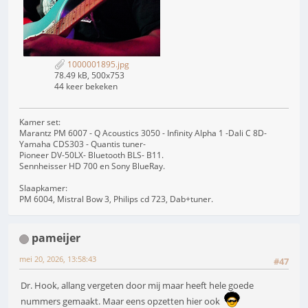
1000001895.jpg
78.49 kB, 500x753
44 keer bekeken
Kamer set:
Marantz PM 6007 - Q Acoustics 3050 - Infinity Alpha 1 -Dali C 8D-
Yamaha CDS303 - Quantis tuner-
Pioneer DV-50LX- Bluetooth BLS- B11.
Sennheisser HD 700 en Sony BlueRay.
Slaapkamer:
PM 6004, Mistral Bow 3, Philips cd 723, Dab+tuner.
pameijer
mei 20, 2026, 13:58:43
#47
Dr. Hook, allang vergeten door mij maar heeft hele goede
nummers gemaakt. Maar eens opzetten hier ook