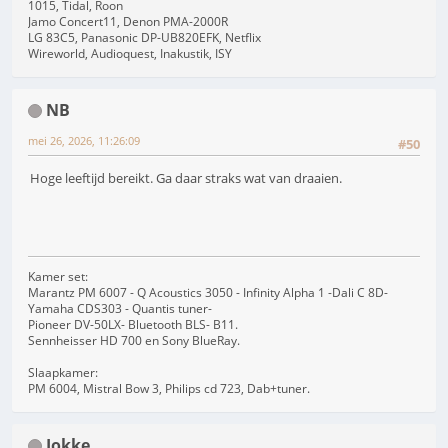
1015, Tidal, Roon
Jamo Concert11, Denon PMA-2000R
LG 83C5, Panasonic DP-UB820EFK, Netflix
Wireworld, Audioquest, Inakustik, ISY
NB
mei 26, 2026, 11:26:09
#50
Hoge leeftijd bereikt. Ga daar straks wat van draaien.
Kamer set:
Marantz PM 6007 - Q Acoustics 3050 - Infinity Alpha 1 -Dali C 8D-
Yamaha CDS303 - Quantis tuner-
Pioneer DV-50LX- Bluetooth BLS- B11.
Sennheisser HD 700 en Sony BlueRay.
Slaapkamer:
PM 6004, Mistral Bow 3, Philips cd 723, Dab+tuner.
Jokke