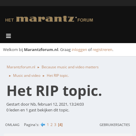
Welkom bij
Marantzforum.nl
. Graag
inloggen
of
registreren
.
Marantzforum.nl
Because music and video matters
►
Music and video
Het RIP topic.
►
►
Het RIP topic.
Gestart door Nb, februari 12, 2021, 13:24:03
0 leden en 1 gast bekijken dit topic.
1
2
3
4
Pagina's
OMLAAG
GEBRUIKERSACTIES