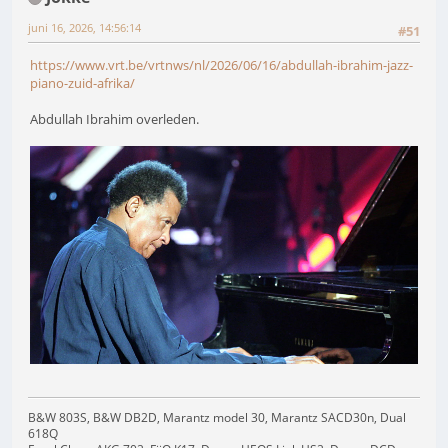
juni 16, 2026, 14:56:14
#51
https://www.vrt.be/vrtnws/nl/2026/06/16/abdullah-ibrahim-jazz-
piano-zuid-afrika/
Abdullah Ibrahim overleden.
B&W 803S, B&W DB2D, Marantz model 30, Marantz SACD30n, Dual
618Q