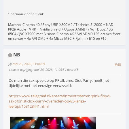
1 persoon vindt dit leuk.
Marantz Cinema 40 / Sony UBP-X800M2 / Technics SL2000 + NAD
PP2i/ Apple TV 4K + Nvidia Shield + Ugoos AM6B+ / Vu+ Duo2 / LG
65C4 / JVC X7900 met iVisions Cinema 4K / AVI ADM9.1RS actives front
en center + 4x AVI DM5 + 4x Micca M8C + Rythmik E15 en F15
NB
mei 25, 2026, 11:04:09
#48
Laatste wijziging
: mei 25, 2026, 11:05:54 door NB
De man die sax speelde op PF albums, Dick Parry, heeft het
tijdelijke met het eeuwige verwisseld:
https://www.telegraaf.nl/entertainment/sterren/pink-floyd-
saxofonist-dick-parry-overleden-op-83-jarige-
leeftijd/153128441.html