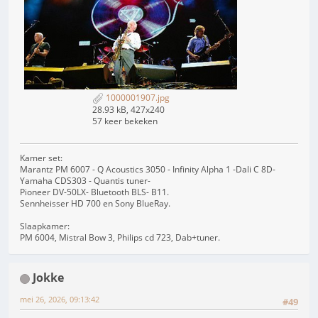
1000001907.jpg
28.93 kB, 427x240
57 keer bekeken
Kamer set:
Marantz PM 6007 - Q Acoustics 3050 - Infinity Alpha 1 -Dali C 8D-
Yamaha CDS303 - Quantis tuner-
Pioneer DV-50LX- Bluetooth BLS- B11.
Sennheisser HD 700 en Sony BlueRay.
Slaapkamer:
PM 6004, Mistral Bow 3, Philips cd 723, Dab+tuner.
Jokke
mei 26, 2026, 09:13:42
#49