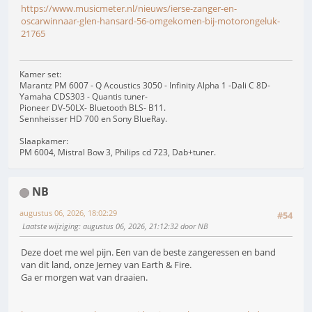
https://www.musicmeter.nl/nieuws/ierse-zanger-en-
oscarwinnaar-glen-hansard-56-omgekomen-bij-motorongeluk-
21765
Kamer set:
Marantz PM 6007 - Q Acoustics 3050 - Infinity Alpha 1 -Dali C 8D-
Yamaha CDS303 - Quantis tuner-
Pioneer DV-50LX- Bluetooth BLS- B11.
Sennheisser HD 700 en Sony BlueRay.
Slaapkamer:
PM 6004, Mistral Bow 3, Philips cd 723, Dab+tuner.
NB
augustus 06, 2026, 18:02:29
#54
Laatste wijziging
: augustus 06, 2026, 21:12:32 door NB
Deze doet me wel pijn. Een van de beste zangeressen en band
van dit land, onze Jerney van Earth & Fire.
Ga er morgen wat van draaien.