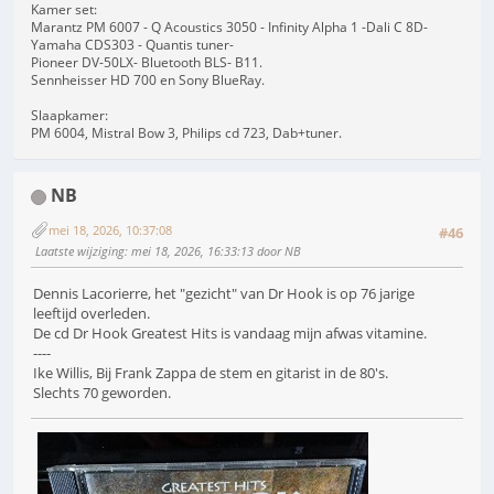
Kamer set:
Marantz PM 6007 - Q Acoustics 3050 - Infinity Alpha 1 -Dali C 8D-
Yamaha CDS303 - Quantis tuner-
Pioneer DV-50LX- Bluetooth BLS- B11.
Sennheisser HD 700 en Sony BlueRay.
Slaapkamer:
PM 6004, Mistral Bow 3, Philips cd 723, Dab+tuner.
NB
mei 18, 2026, 10:37:08
#46
Laatste wijziging
: mei 18, 2026, 16:33:13 door NB
Dennis Lacorierre, het "gezicht" van Dr Hook is op 76 jarige
leeftijd overleden.
De cd Dr Hook Greatest Hits is vandaag mijn afwas vitamine.
----
Ike Willis, Bij Frank Zappa de stem en gitarist in de 80's.
Slechts 70 geworden.