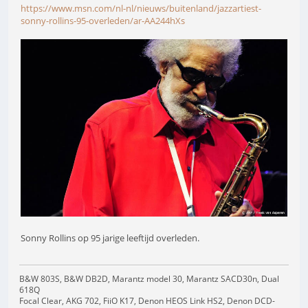
https://www.msn.com/nl-nl/nieuws/buitenland/jazzartiest-
sonny-rollins-95-overleden/ar-AA244hXs
Sonny Rollins op 95 jarige leeftijd overleden.
B&W 803S, B&W DB2D, Marantz model 30, Marantz SACD30n, Dual
618Q
Focal Clear, AKG 702, FiiO K17, Denon HEOS Link HS2, Denon DCD-