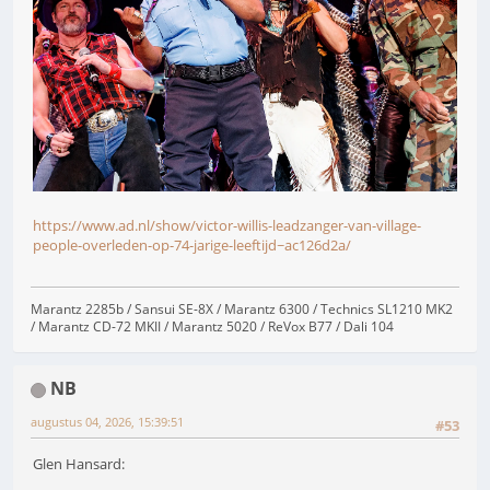
https://www.ad.nl/show/victor-willis-leadzanger-van-village-
people-overleden-op-74-jarige-leeftijd~ac126d2a/
Marantz 2285b / Sansui SE-8X / Marantz 6300 / Technics SL1210 MK2
/ Marantz CD-72 MKII / Marantz 5020 / ReVox B77 / Dali 104
NB
augustus 04, 2026, 15:39:51
#53
Glen Hansard: