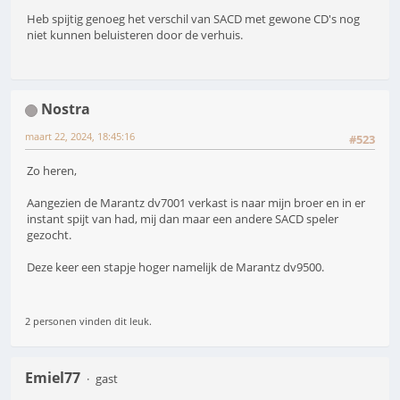
Heb spijtig genoeg het verschil van SACD met gewone CD's nog
niet kunnen beluisteren door de verhuis.
Nostra
maart 22, 2024, 18:45:16
#523
Zo heren,
Aangezien de Marantz dv7001 verkast is naar mijn broer en in er
instant spijt van had, mij dan maar een andere SACD speler
gezocht.
Deze keer een stapje hoger namelijk de Marantz dv9500.
2 personen vinden dit leuk.
Emiel77
gast