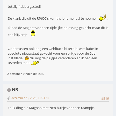
totally flabbergasted!
De klank die uit de RP600's komt is fenomenaal te noemen
.
Ik had de Magnat voor een tijdelijke oplossing gekocht maar dit is
een blijvertje.
Ondertussen ook nog een Oehlbach bi tech bi wire kabel in
absolute nieuwstaat gekocht voor een prikje voor de 2de
installatie.
Nu nog de plugjes veranderen en ik ben een
tevreden man
2 personen vinden dit leuk.
NB
december 23, 2023, 11:24:34
#516
Leuk ding die Magnat, met zo'n buisje voor een raampje.