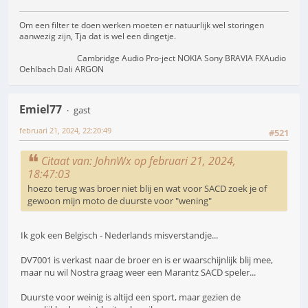
Om een filter te doen werken moeten er natuurlijk wel storingen
aanwezig zijn, Tja dat is wel een dingetje.
Cambridge Audio Pro-ject NOKIA Sony BRAVIA FXAudio
Oehlbach Dali ARGON
Emiel77
gast
februari 21, 2024, 22:20:49
#521
Citaat van: JohnWx op februari 21, 2024,
18:47:03
hoezo terug was broer niet blij en wat voor SACD zoek je of
gewoon mijn moto de duurste voor "wening"
Ik gok een Belgisch - Nederlands misverstandje...
DV7001 is verkast naar de broer en is er waarschijnlijk blij mee,
maar nu wil Nostra graag weer een Marantz SACD speler...
Duurste voor weinig is altijd een sport, maar gezien de