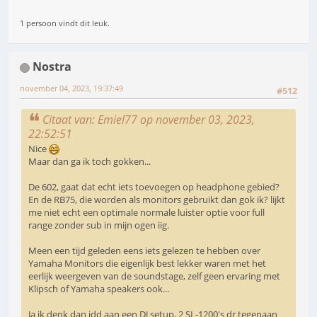
1 persoon vindt dit leuk.
Nostra
november 04, 2023, 19:37:49
#512
Citaat van: Emiel77 op november 03, 2023,
22:52:51
Nice
Maar dan ga ik toch gokken...
De 602, gaat dat echt iets toevoegen op headphone gebied?
En de RB75, die worden als monitors gebruikt dan gok ik? lijkt
me niet echt een optimale normale luister optie voor full
range zonder sub in mijn ogen iig.
Meen een tijd geleden eens iets gelezen te hebben over
Yamaha Monitors die eigenlijk best lekker waren met het
eerlijk weergeven van de soundstage, zelf geen ervaring met
Klipsch of Yamaha speakers ook...
Ja ik denk dan idd aan een DJ setup, 2 SL-1200's dr tegenaan