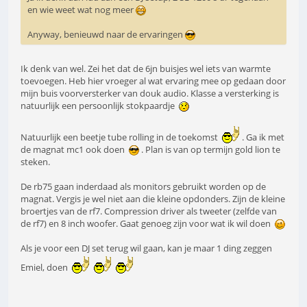
en wie weet wat nog meer
Anyway, benieuwd naar de ervaringen
Ik denk van wel. Zei het dat de 6jn buisjes wel iets van warmte
toevoegen. Heb hier vroeger al wat ervaring mee op gedaan door
mijn buis voorversterker van douk audio. Klasse a versterking is
natuurlijk een persoonlijk stokpaardje
Natuurlijk een beetje tube rolling in de toekomst
. Ga ik met
de magnat mc1 ook doen
. Plan is van op termijn gold lion te
steken.
De rb75 gaan inderdaad als monitors gebruikt worden op de
magnat. Vergis je wel niet aan die kleine opdonders. Zijn de kleine
broertjes van de rf7. Compression driver als tweeter (zelfde van
de rf7) en 8 inch woofer. Gaat genoeg zijn voor wat ik wil doen
Als je voor een DJ set terug wil gaan, kan je maar 1 ding zeggen
Emiel, doen