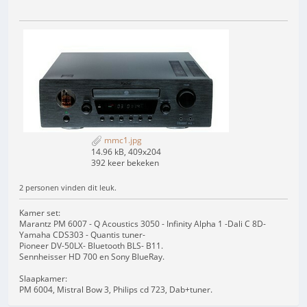
mmc1.jpg
14.96 kB, 409x204
392 keer bekeken
2 personen vinden dit leuk.
Kamer set:
Marantz PM 6007 - Q Acoustics 3050 - Infinity Alpha 1 -Dali C 8D-
Yamaha CDS303 - Quantis tuner-
Pioneer DV-50LX- Bluetooth BLS- B11.
Sennheisser HD 700 en Sony BlueRay.
Slaapkamer:
PM 6004, Mistral Bow 3, Philips cd 723, Dab+tuner.