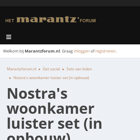
Welkom bij
Marantzforum.nl
. Graag
inloggen
of
registreren
.
Marantzforum.nl
Get social
Sets van leden
►
►
Nostra's woonkamer luister set (in opbouw)
►
Nostra's
woonkamer
luister set (in
opbouw)