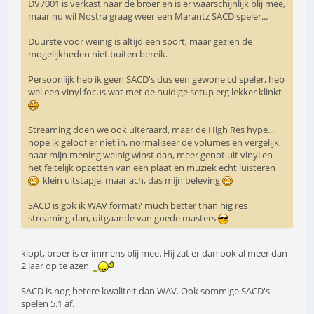
DV7001 is verkast naar de broer en is er waarschijnlijk blij mee,
maar nu wil Nostra graag weer een Marantz SACD speler...
Duurste voor weinig is altijd een sport, maar gezien de
mogelijkheden niet buiten bereik.
Persoonlijk heb ik geen SACD's dus een gewone cd speler, heb
wel een vinyl focus wat met de huidige setup erg lekker klinkt
Streaming doen we ook uiteraard, maar de High Res hype...
nope ik geloof er niet in, normaliseer de volumes en vergelijk,
naar mijn mening weinig winst dan, meer genot uit vinyl en
het feitelijk opzetten van een plaat en muziek echt luisteren
klein uitstapje, maar ach, das mijn beleving
SACD is gok ik WAV format? much better than hig res
streaming dan, uitgaande van goede masters
klopt, broer is er immens blij mee. Hij zat er dan ook al meer dan
2 jaar op te azen
SACD is nog betere kwaliteit dan WAV. Ook sommige SACD's
spelen 5.1 af.