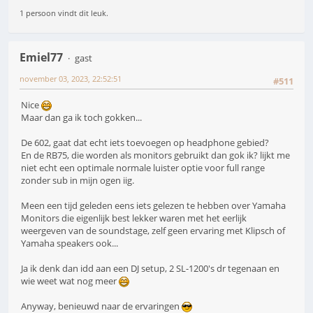
1 persoon vindt dit leuk.
Emiel77
gast
november 03, 2023, 22:52:51
#511
Nice
Maar dan ga ik toch gokken...
De 602, gaat dat echt iets toevoegen op headphone gebied?
En de RB75, die worden als monitors gebruikt dan gok ik? lijkt me
niet echt een optimale normale luister optie voor full range
zonder sub in mijn ogen iig.
Meen een tijd geleden eens iets gelezen te hebben over Yamaha
Monitors die eigenlijk best lekker waren met het eerlijk
weergeven van de soundstage, zelf geen ervaring met Klipsch of
Yamaha speakers ook...
Ja ik denk dan idd aan een DJ setup, 2 SL-1200's dr tegenaan en
wie weet wat nog meer
Anyway, benieuwd naar de ervaringen