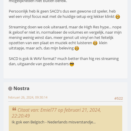
mogelijkheden niet buiten bereik.
Persoonlijk heb ik geen SACD's dus een gewone cd speler, heb
wel een vinyl focus wat met de huidige setup erg lekker klinkt
Streaming doen we ook uiteraard, maar de High Res hype... nope
ik geloof er niet in, normaliseer de volumes en vergelijk, naar mijn
mening weinig winst dan, meer genot uit vinyl en het feitelijk
opzetten van een plaat en muziek echt luisteren
klein
uitstapje, maar ach, das mijn beleving
SACD is gok ik WAV format? much better than hig res streaming
dan, uitgaande van goede masters
Nostra
februari 26, 2024, 09:30:14
#522
Citaat van: Emiel77 op februari 21, 2024,
22:20:49
Ik gok een Belgisch - Nederlands misverstandje...