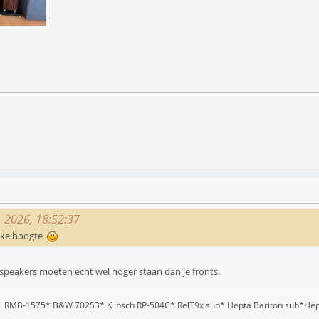
0, 2026, 18:52:37
lijke hoogte
speakers moeten echt wel hoger staan dan je fronts.
l RMB-1575* B&W 702S3* Klipsch RP-504C* RelT9x sub* Hepta Bariton sub*He