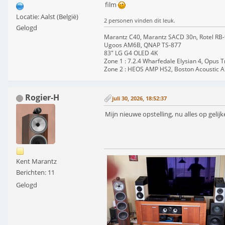
film
Locatie: Aalst (België)
2 personen vinden dit leuk.
Gelogd
Marantz C40, Marantz SACD 30n, Rotel RB
Ugoos AM6B, QNAP TS-877
83" LG G4 OLED 4K
Zone 1 : 7.2.4 Wharfedale Elysian 4, Opus 
Zone 2 : HEOS AMP HS2, Boston Acoustic 
Rogier-H
juli 30, 2026, 18:52:37
Mijn nieuwe opstelling, nu alles op geli
Kent Marantz
Berichten: 11
Gelogd