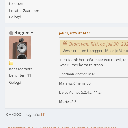
te lopen
Locatie: Zaandam
Gelogd
Rogier-H
juli 31, 2026, 07:44:19
Citaat van: RHK op juli 30, 20
Vervelend om te zeggen. Maar je Atmos
Heb ik ook het liefst maar wat moeilijker
wat ruimer komt te staan.
Kent Marantz
1 persoon vindt dit leuk.
Berichten: 11
Gelogd
Marantz Cinema 30
Dolby Admos 5.2.4.2 (11.2)
Muziek 2.2
1
Pagina's
OMHOOG
Marantzforum.nl
Get social
Sets van leden
Set van Rogier-H