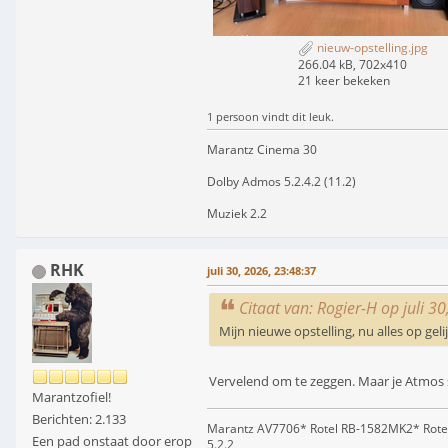
nieuw-opstelling.jpg
266.04 kB, 702x410
21 keer bekeken
1 persoon vindt dit leuk.
Marantz Cinema 30
Dolby Admos 5.2.4.2 (11.2)
Muziek 2.2
RHK
juli 30, 2026, 23:48:37
Citaat van: Rogier-H op juli 3
Mijn nieuwe opstelling, nu alles op ge
Vervelend om te zeggen. Maar je Atmos 
Marantzofiel!
Berichten: 2.133
Marantz AV7706* Rotel RB-1582MK2* Rote
Een pad onstaat door erop
5.2.2