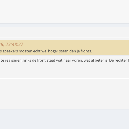
26, 23:48:37
 speakers moeten echt wel hoger staan dan je fronts.
 te realiseren. links de front staat wat naar voren, wat al beter is. De rech