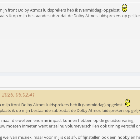
mijn front Dolby Atmos luidsprekers heb ik (vanmiddag) opgelost
aats ik op mijn bestaande sub zodat de Dolby Atmos luidsprekers op gelijk
0, 2026, 06:02:41
n mijn front Dolby Atmos luidsprekers heb ik (vanmiddag) opgelost
laats ik op mijn bestaande sub zodat de Dolby Atmos luidsprekers op geli
, maar die wel een enorme impact kunnen hebben op de geluidservaring.
opnieuw moeten inmeten want er zal nu volumeverschil en ook timing verschil o
el van muziek, maar voor mij is dat af-, of fijnstellen ook een hobby en het