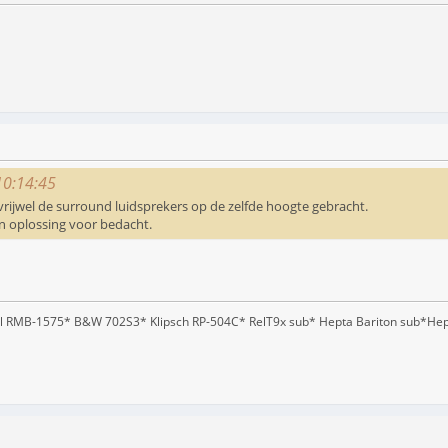
 10:14:45
rijwel de surround luidsprekers op de zelfde hoogte gebracht.
en oplossing voor bedacht.
l RMB-1575* B&W 702S3* Klipsch RP-504C* RelT9x sub* Hepta Bariton sub*He