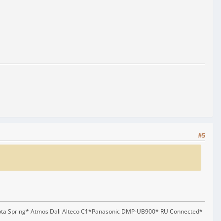
#5
pta Spring* Atmos Dali Alteco C1*Panasonic DMP-UB900* RU Connected*