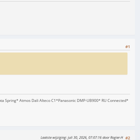
#1
pta Spring* Atmos Dali Alteco C1*Panasonic DMP-UB900* RU Connected*
Laatste wijziging
: juli 30, 2026, 07:07:16 door Rogier-H
#2