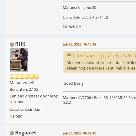
Marantz Cinema 30
Dolby Admos 5.2.4.2 (11.2)
Muziek 2.2
RHK
juli 26, 2026, 16:15:36
Citaat van: . op juli 26, 2026,
Met een nieuwe stereo meubel heb ik v
Alleen nog de andere kant, heb ik al e
Marantzofiel!
Goed bezig!
Berichten: 2.133
Een pad onstaat door erop
Marantz AV7706* Rotel RB-1582MK2* Rote
te lopen
5.2.2
Locatie: Zaandam
Gelogd
Rogier-H
juli 30, 2026, 06:02:41