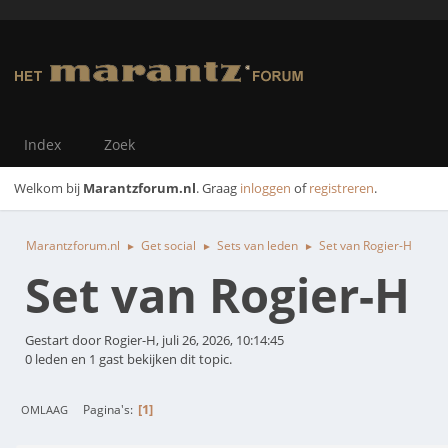
Index
Zoek
Welkom bij
Marantzforum.nl
. Graag
inloggen
of
registreren
.
Marantzforum.nl
Get social
Sets van leden
Set van Rogier-H
►
►
►
Set van Rogier-H
Gestart door Rogier-H, juli 26, 2026, 10:14:45
0 leden en 1 gast bekijken dit topic.
1
Pagina's
OMLAAG