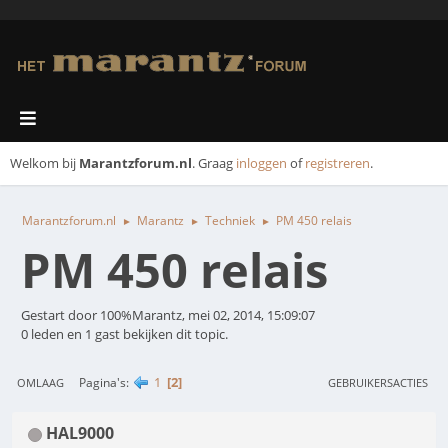
Welkom bij
Marantzforum.nl
. Graag
inloggen
of
registreren
.
Marantzforum.nl
Marantz
Techniek
PM 450 relais
►
►
►
PM 450 relais
Gestart door 100%Marantz, mei 02, 2014, 15:09:07
0 leden en 1 gast bekijken dit topic.
1
2
Pagina's
OMLAAG
GEBRUIKERSACTIES
HAL9000