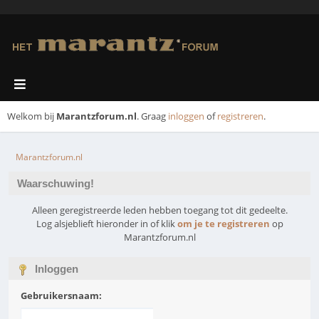
Welkom bij
Marantzforum.nl
. Graag
inloggen
of
registreren
.
Marantzforum.nl
Waarschuwing!
Alleen geregistreerde leden hebben toegang tot dit gedeelte.
Log alsjeblieft hieronder in of klik
om je te registreren
op
Marantzforum.nl
Inloggen
Gebruikersnaam: