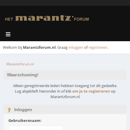
Welkom bij
Marantzforum.nl
. Graag
inloggen
of
registreren
.
Marantzforum.nl
Waarschuwing!
Alleen geregistreerde leden hebben toegang tot dit gedeelte.
Log alsjeblieft hieronder in of klik
om je te registreren
op
Marantzforum.nl
Inloggen
Gebruikersnaam: