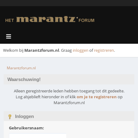
Welkom bij
Marantzforum.nl
. Graag
inloggen
of
registreren
.
Marantzforum.nl
Waarschuwing!
Alleen geregistreerde leden hebben toegang tot dit gedeelte.
Log alsjeblieft hieronder in of klik
om je te registreren
op
Marantzforum.nl
Inloggen
Gebruikersnaam: