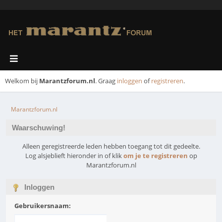
Welkom bij
Marantzforum.nl
. Graag
inloggen
of
registreren
.
Marantzforum.nl
Waarschuwing!
Alleen geregistreerde leden hebben toegang tot dit gedeelte.
Log alsjeblieft hieronder in of klik
om je te registreren
op
Marantzforum.nl
Inloggen
Gebruikersnaam: