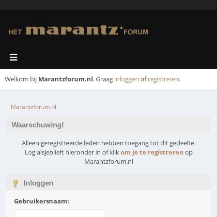
Welkom bij
Marantzforum.nl
. Graag
inloggen
of
registreren
.
Marantzforum.nl
Waarschuwing!
Alleen geregistreerde leden hebben toegang tot dit gedeelte.
Log alsjeblieft hieronder in of klik
om je te registreren
op
Marantzforum.nl
Inloggen
Gebruikersnaam: