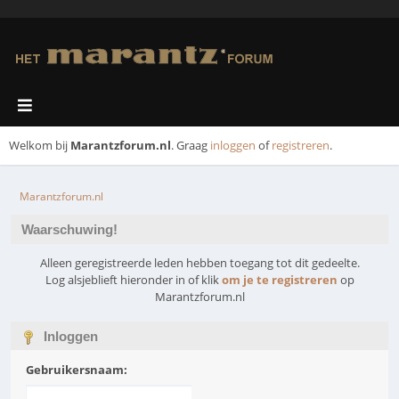
Welkom bij
Marantzforum.nl
. Graag
inloggen
of
registreren
.
Marantzforum.nl
Waarschuwing!
Alleen geregistreerde leden hebben toegang tot dit gedeelte.
Log alsjeblieft hieronder in of klik
om je te registreren
op
Marantzforum.nl
Inloggen
Gebruikersnaam: