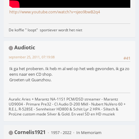
http://www.youtube.com/watch?v=sjeo9bwB2q4
De koffie " loopt" sportiever wordt het niet
Audiotic
september 25, 2011, 07:19:08
#41
Ik ga het proberen. Ik heb m al wel op het web gevonden, ik ga zo
eens naar een CD shop.
Groeten uit Guanzhou.
Auralic Aries + Marantz NA-11S1 PCM/DSD streamer - Marantz
UD9004 - Primare Pre32 - CI Audio D-200 MkII - Nubert NuVero 60 +
R.E.L. R-528SE - Sennheiser HD800 & Schiit Lyr 2 HPA - Siltech &
ProLine custom made Silver & Gold. En veel SD en HD muziek
Cornelis1921
1957 - 2022
In Memoriam