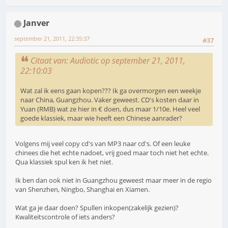
Janver
september 21, 2011, 22:35:37
#37
Citaat van: Audiotic op september 21, 2011,
22:10:03
Wat zal ik eens gaan kopen??? Ik ga overmorgen een weekje
naar China, Guangzhou. Vaker geweest. CD's kosten daar in
Yuan (RMB) wat ze hier in € doen, dus maar 1/10e. Heel veel
goede klassiek, maar wie heeft een Chinese aanrader?
Volgens mij veel copy cd's van MP3 naar cd's. Of een leuke
chinees die het echte nadoet, vrij goed maar toch niet het echte.
Qua klassiek spul ken ik het niet.
Ik ben dan ook niet in Guangzhou geweest maar meer in de regio
van Shenzhen, Ningbo, Shanghai en Xiamen.
Wat ga je daar doen? Spullen inkopen(zakelijk gezien)?
Kwaliteitscontrole of iets anders?