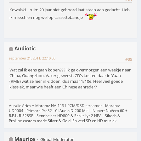
Kowalski... ruim 20 jaar niet gehoord laat staan aan gedacht. Heb
ik misschien nog wel op cassettebandje
Audiotic
september 21, 2011, 22:10:03
#35
Wat zal ik eens gaan kopen??? Ik ga overmorgen een weekje naar
China, Guangzhou. Vaker geweest. CD's kosten daar in Yuan
(RMB) wat ze hier in € doen, dus maar 1/10e. Heel veel goede
klassiek, maar wie heeft een Chinese aanrader?
Auralic Aries + Marantz NA-11S1 PCM/DSD streamer - Marantz
UD9004 - Primare Pre32 - CI Audio D-200 MkII - Nubert NuVero 60 +
R.E.L. R-528SE - Sennheiser HD800 & Schiit Lyr 2 HPA - Siltech &
ProLine custom made Silver & Gold. En veel SD en HD muziek
Maurice
Global Moderator