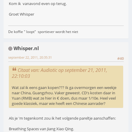
Kom ik vanavond even op terug.
Groet Whisper
De koffie " loopt" sportiever wordt het niet
Whisper.nl
september 22, 2011, 20:35:31
#40
Citaat van: Audiotic op september 21, 2011,
22:10:03
Wat zal ik eens gaan kopen??? Ik ga overmorgen een weekje
naar China, Guangzhou. Vaker geweest. CD's kosten daar in
Yuan (RMB) wat ze hier in € doen, dus maar 1/10e. Heel veel
goede klassiek, maar wie heeft een Chinese aanrader?
Als je 'm tegenkomt zou ik het volgende pareltje aanschaffen:
Breathing Spaces van Jiang Xiao Qing.