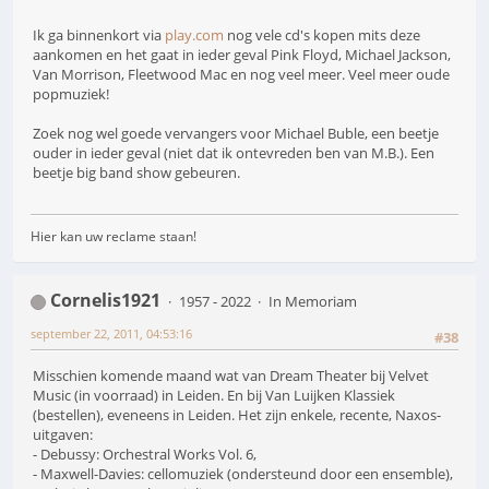
Ik ga binnenkort via
play.com
nog vele cd's kopen mits deze
aankomen en het gaat in ieder geval Pink Floyd, Michael Jackson,
Van Morrison, Fleetwood Mac en nog veel meer. Veel meer oude
popmuziek!
Zoek nog wel goede vervangers voor Michael Buble, een beetje
ouder in ieder geval (niet dat ik ontevreden ben van M.B.). Een
beetje big band show gebeuren.
Hier kan uw reclame staan!
Cornelis1921
1957 - 2022
In Memoriam
september 22, 2011, 04:53:16
#38
Misschien komende maand wat van Dream Theater bij Velvet
Music (in voorraad) in Leiden. En bij Van Luijken Klassiek
(bestellen), eveneens in Leiden. Het zijn enkele, recente, Naxos-
uitgaven:
- Debussy: Orchestral Works Vol. 6,
- Maxwell-Davies: cellomuziek (ondersteund door een ensemble),