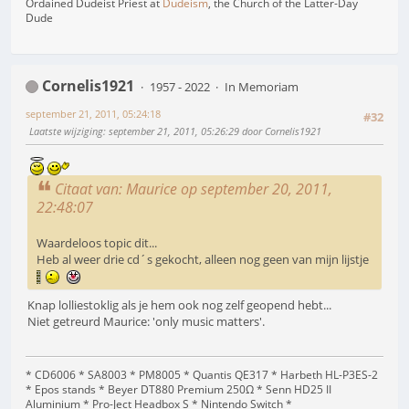
Ordained Dudeist Priest at
Dudeism
, the Church of the Latter-Day
Dude
Cornelis1921
1957 - 2022
In Memoriam
september 21, 2011, 05:24:18
#32
Laatste wijziging
: september 21, 2011, 05:26:29 door Cornelis1921
Citaat van: Maurice op september 20, 2011,
22:48:07
Waardeloos topic dit...
Heb al weer drie cd´s gekocht, alleen nog geen van mijn lijstje
Knap lolliestoklig als je hem ook nog zelf geopend hebt...
Niet getreurd Maurice: 'only music matters'.
* CD6006 * SA8003 * PM8005 * Quantis QE317 * Harbeth HL-P3ES-2
* Epos stands * Beyer DT880 Premium 250Ω * Senn HD25 II
Aluminium * Pro-Ject Headbox S * Nintendo Switch *