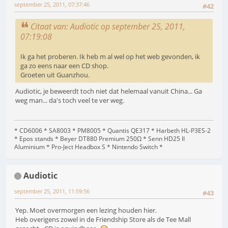
september 25, 2011, 07:37:46
#42
Citaat van: Audiotic op september 25, 2011,
07:19:08
Ik ga het proberen. Ik heb m al wel op het web gevonden, ik
ga zo eens naar een CD shop.
Groeten uit Guanzhou.
Audiotic, je beweerdt toch niet dat helemaal vanuit China... Ga
weg man... da's toch veel te ver weg.
* CD6006 * SA8003 * PM8005 * Quantis QE317 * Harbeth HL-P3ES-2
* Epos stands * Beyer DT880 Premium 250Ω * Senn HD25 II
Aluminium * Pro-Ject Headbox S * Nintendo Switch *
Audiotic
september 25, 2011, 11:59:56
#43
Yep. Moet overmorgen een lezing houden hier.
Heb overigens zowel in de Friendship Store als de Tee Mall