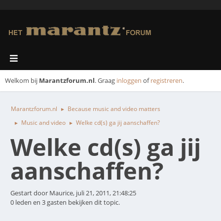
Welkom bij
Marantzforum.nl
. Graag
inloggen
of
registreren
.
Marantzforum.nl
Because music and video matters
►
Music and video
Welke cd(s) ga jij aanschaffen?
►
►
Welke cd(s) ga jij
aanschaffen?
Gestart door Maurice, juli 21, 2011, 21:48:25
0 leden en 3 gasten bekijken dit topic.