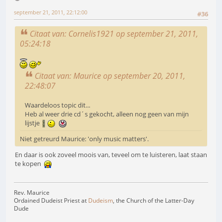
september 21, 2011, 22:12:00
#36
Citaat van: Cornelis1921 op september 21, 2011,
05:24:18
Citaat van: Maurice op september 20, 2011,
22:48:07
Waardeloos topic dit...
Heb al weer drie cd´s gekocht, alleen nog geen van mijn
lijstje
Niet getreurd Maurice: 'only music matters'.
En daar is ook zoveel moois van, teveel om te luisteren, laat staan
te kopen
Rev. Maurice
Ordained Dudeist Priest at
Dudeism
, the Church of the Latter-Day
Dude