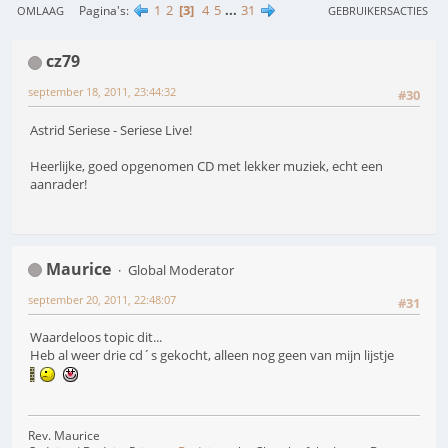
1
2
3
4
5
...
31
Pagina's
OMLAAG
GEBRUIKERSACTIES
cz79
september 18, 2011, 23:44:32
#30
Astrid Seriese - Seriese Live!
Heerlijke, goed opgenomen CD met lekker muziek, echt een
aanrader!
Maurice
Global Moderator
september 20, 2011, 22:48:07
#31
Waardeloos topic dit...
Heb al weer drie cd´s gekocht, alleen nog geen van mijn lijstje
Rev. Maurice