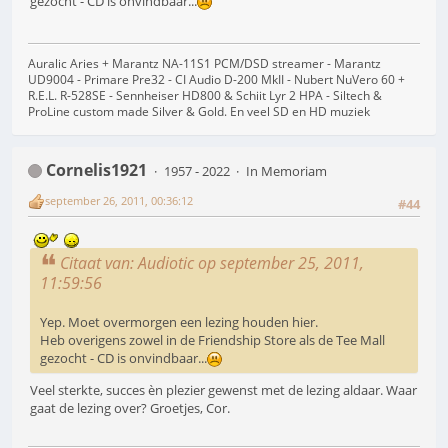
gezocht - CD is onvindbaar...
Auralic Aries + Marantz NA-11S1 PCM/DSD streamer - Marantz
UD9004 - Primare Pre32 - CI Audio D-200 MkII - Nubert NuVero 60 +
R.E.L. R-528SE - Sennheiser HD800 & Schiit Lyr 2 HPA - Siltech &
ProLine custom made Silver & Gold. En veel SD en HD muziek
Cornelis1921
1957 - 2022
In Memoriam
september 26, 2011, 00:36:12
#44
Citaat van: Audiotic op september 25, 2011,
11:59:56
Yep. Moet overmorgen een lezing houden hier.
Heb overigens zowel in de Friendship Store als de Tee Mall
gezocht - CD is onvindbaar...
Veel sterkte, succes èn plezier gewenst met de lezing aldaar. Waar
gaat de lezing over? Groetjes, Cor.