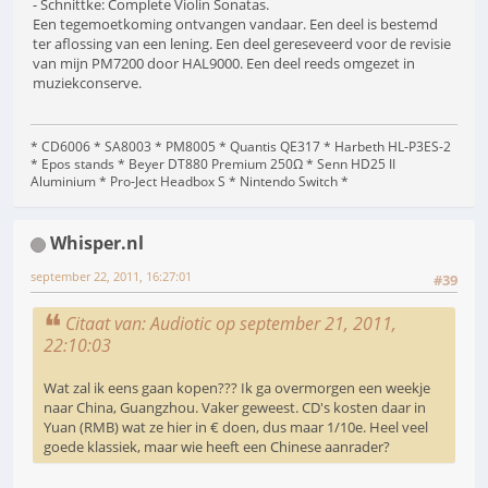
- Schnittke: Complete Violin Sonatas.
Een tegemoetkoming ontvangen vandaar. Een deel is bestemd
ter aflossing van een lening. Een deel gereseveerd voor de revisie
van mijn PM7200 door HAL9000. Een deel reeds omgezet in
muziekconserve.
* CD6006 * SA8003 * PM8005 * Quantis QE317 * Harbeth HL-P3ES-2
* Epos stands * Beyer DT880 Premium 250Ω * Senn HD25 II
Aluminium * Pro-Ject Headbox S * Nintendo Switch *
Whisper.nl
september 22, 2011, 16:27:01
#39
Citaat van: Audiotic op september 21, 2011,
22:10:03
Wat zal ik eens gaan kopen??? Ik ga overmorgen een weekje
naar China, Guangzhou. Vaker geweest. CD's kosten daar in
Yuan (RMB) wat ze hier in € doen, dus maar 1/10e. Heel veel
goede klassiek, maar wie heeft een Chinese aanrader?