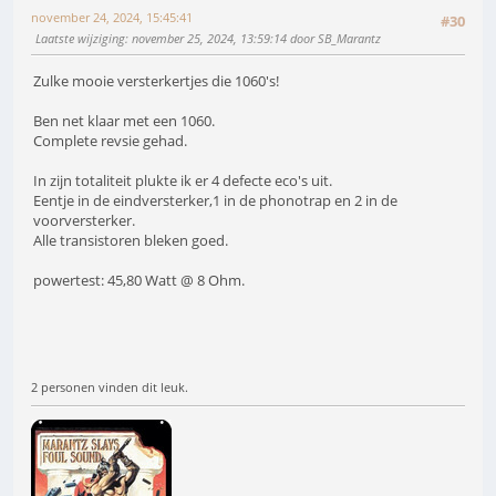
november 24, 2024, 15:45:41
#30
Laatste wijziging
: november 25, 2024, 13:59:14 door SB_Marantz
Zulke mooie versterkertjes die 1060's!
Ben net klaar met een 1060.
Complete revsie gehad.
In zijn totaliteit plukte ik er 4 defecte eco's uit.
Eentje in de eindversterker,1 in de phonotrap en 2 in de
voorversterker.
Alle transistoren bleken goed.
powertest: 45,80 Watt @ 8 Ohm.
2 personen vinden dit leuk.