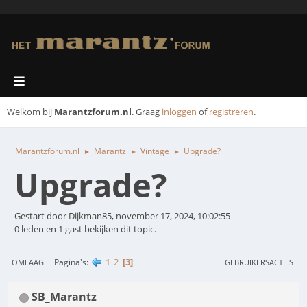
Welkom bij
Marantzforum.nl
. Graag
inloggen
of
registreren
.
Marantzforum.nl
Marantz
Vintage
Upgrade?
►
►
►
Upgrade?
Gestart door Dijkman85, november 17, 2024, 10:02:55
0 leden en 1 gast bekijken dit topic.
1
2
3
Pagina's
OMLAAG
GEBRUIKERSACTIES
SB_Marantz