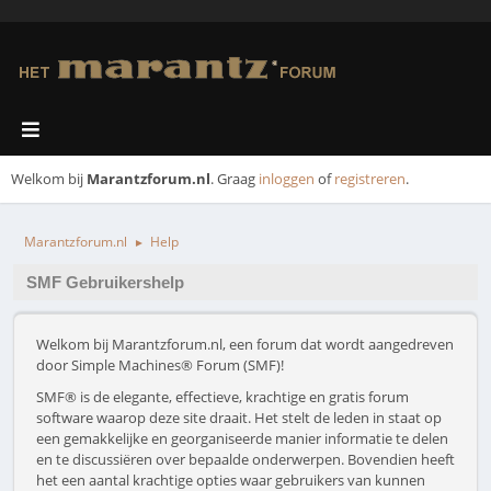
Welkom bij
Marantzforum.nl
. Graag
inloggen
of
registreren
.
Marantzforum.nl
Help
►
SMF Gebruikershelp
Welkom bij Marantzforum.nl, een forum dat wordt aangedreven
door Simple Machines® Forum (SMF)!
SMF® is de elegante, effectieve, krachtige en gratis forum
software waarop deze site draait. Het stelt de leden in staat op
een gemakkelijke en georganiseerde manier informatie te delen
en te discussiëren over bepaalde onderwerpen. Bovendien heeft
het een aantal krachtige opties waar gebruikers van kunnen