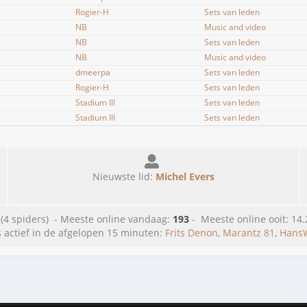
Rogier-H
Sets van leden
NB
Music and video
NB
Sets van leden
NB
Music and video
dmeerpa
Sets van leden
Rogier-H
Sets van leden
Stadium III
Sets van leden
Stadium III
Sets van leden
Nieuwste lid:
Michel Evers
 (4 spiders) - Meeste online vandaag:
193
- Meeste online ooit: 14.2
 actief in de afgelopen 15 minuten:
Frits Denon
,
Marantz 81
,
Hans