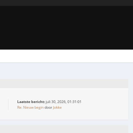
Laatste bericht:
juli 30, 2026, 01:31:01
Re: Nieuw begin
door
Jokke