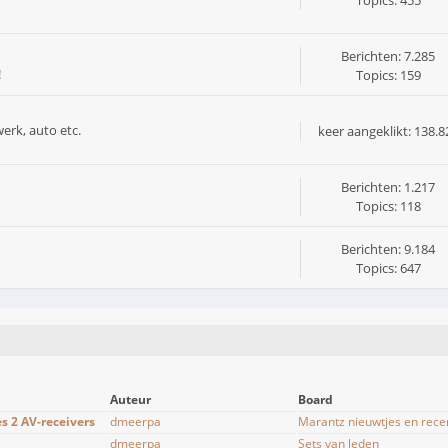
Topics: 455
Berichten: 7.285
!
Topics: 159
erk, auto etc.
keer aangeklikt: 138.8
Berichten: 1.217
Topics: 118
Berichten: 9.184
Topics: 647
Auteur
Board
s 2 AV-receivers
dmeerpa
Marantz nieuwtjes en rece
dmeerpa
Sets van leden