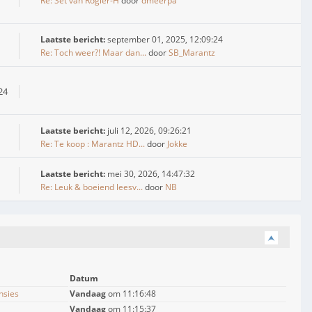
Re: Set van Rogier-H
door
dmeerpa
Laatste bericht:
september 01, 2025, 12:09:24
Re: Toch weer?! Maar dan...
door
SB_Marantz
24
Laatste bericht:
juli 12, 2026, 09:26:21
Re: Te koop : Marantz HD...
door
Jokke
Laatste bericht:
mei 30, 2026, 14:47:32
Re: Leuk & boeiend leesv...
door
NB
Datum
nsies
Vandaag
om 11:16:48
Vandaag
om 11:15:37