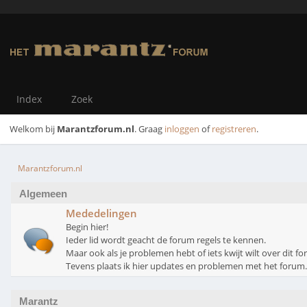
Index
Zoek
Welkom bij
Marantzforum.nl
. Graag
inloggen
of
registreren
.
Marantzforum.nl
Algemeen
Mededelingen
Begin hier!
Ieder lid wordt geacht de forum regels te kennen.
Maar ook als je problemen hebt of iets kwijt wilt over dit for
Tevens plaats ik hier updates en problemen met het forum.
Marantz