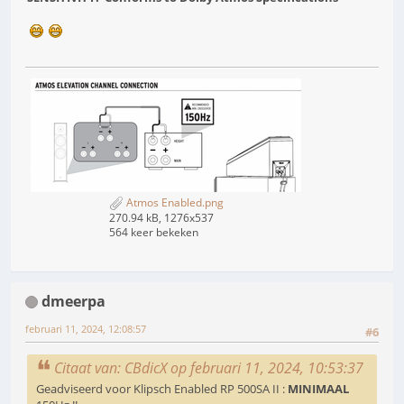
Atmos Enabled.png
270.94 kB, 1276x537
564 keer bekeken
dmeerpa
februari 11, 2024, 12:08:57
#6
Citaat van: CBdicX op februari 11, 2024, 10:53:37
Geadviseerd voor Klipsch Enabled RP 500SA II :
MINIMAAL