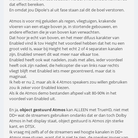
dat effect bereiken.
En omdat jou Dipole's al uit fase staan zal dit de boel verstoren.
Atmos is voor mij geluiden als regen, vliegtuigen, krakende
vloeren van een etage boven je, in stortende gebouwen, en
andere effecten die je van boven kan verwachten.
Dat hoor je echt van boven, en het meer difuus karakter van
Enabled vind ik tov Height het voordeel hebben dat het nu een
groot veld is, waar bij Height het echt 2 of 4 separaten kanalen
zijn, Enabled smeert dit wat meer naar elkaar toe.
Enabled heeft ook wat nadelen, zoals met alles, ieder voordeel
heeft ook zijn nadeel, die helicopter die van links naar rechts
vliegt blijft met Enabled iets meer gecentreerd, maar dat is
maginaal.
Ik heb er nu 2, maar als ik 4 Atmos speakers zou willen gebruiken
zou ik zeker voor Enabled kiezen.
Als ik de Atmos demo bestanden afspeel valt 80-90% in het
voordeel van Enabled uit.
En ja,
object gestuurd Atmos
kan ALLEEN met TrueHD, niet met
DD+ wat de streamers gebruiken ondanks dat er dan toch Dolby
Atmos in het display staat, object gestuurd is Atmos zijn sterke
kant, en DTSX.
Ik vraag mij zelfs af of de streamers wel hoogte kanalen in DD+
Atmos mee sturen, want dat is niet te zien, de speaker invoer van