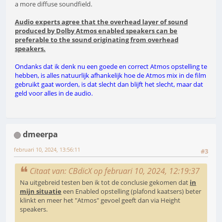
a more diffuse soundfield.
Audio experts agree that the overhead layer of sound
produced by Dolby Atmos enabled speakers can be
preferable to the sound originating from overhead
speakers.
Ondanks dat ik denk nu een goede en correct Atmos opstelling te
hebben, is alles natuurlijk afhankelijk hoe de Atmos mix in de film
gebruikt gaat worden, is dat slecht dan blijft het slecht, maar dat
geld voor alles in de audio.
dmeerpa
februari 10, 2024, 13:56:11
#3
Citaat van: CBdicX op februari 10, 2024, 12:19:37
Na uitgebreid testen ben ik tot de conclusie gekomen dat
in
mijn situatie
een Enabled opstelling (plafond kaatsers) beter
klinkt en meer het "Atmos" gevoel geeft dan via Height
speakers.