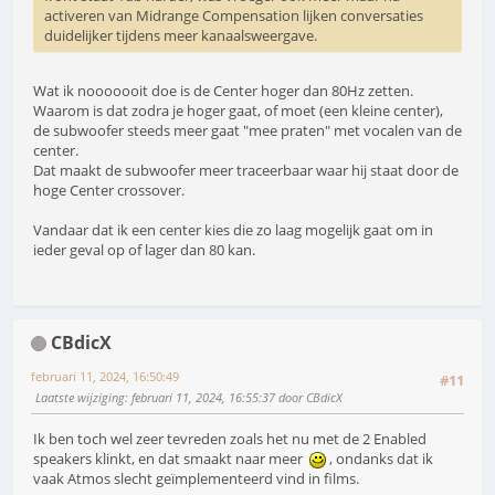
activeren van Midrange Compensation lijken conversaties
duidelijker tijdens meer kanaalsweergave.
Wat ik nooooooit doe is de Center hoger dan 80Hz zetten.
Waarom is dat zodra je hoger gaat, of moet (een kleine center),
de subwoofer steeds meer gaat "mee praten" met vocalen van de
center.
Dat maakt de subwoofer meer traceerbaar waar hij staat door de
hoge Center crossover.
Vandaar dat ik een center kies die zo laag mogelijk gaat om in
ieder geval op of lager dan 80 kan.
CBdicX
februari 11, 2024, 16:50:49
#11
Laatste wijziging
: februari 11, 2024, 16:55:37 door CBdicX
Ik ben toch wel zeer tevreden zoals het nu met de 2 Enabled
speakers klinkt, en dat smaakt naar meer
, ondanks dat ik
vaak Atmos slecht geïmplementeerd vind in films.