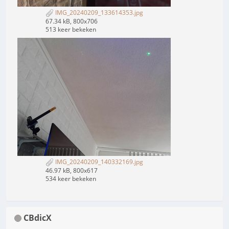
IMG_20240209_133614353.jpg
67.34 kB, 800x706
513 keer bekeken
IMG_20240209_140332169.jpg
46.97 kB, 800x617
534 keer bekeken
CBdicX