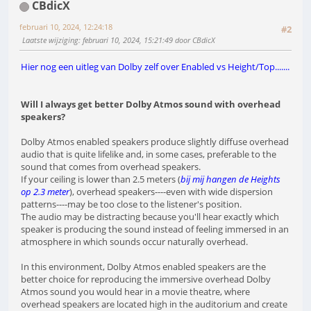
CBdicX
februari 10, 2024, 12:24:18
#2
Laatste wijziging
: februari 10, 2024, 15:21:49 door CBdicX
Hier nog een uitleg van Dolby zelf over Enabled vs Height/Top.......
Will I always get better Dolby Atmos sound with overhead
speakers?
Dolby Atmos enabled speakers produce slightly diffuse overhead
audio that is quite lifelike and, in some cases, preferable to the
sound that comes from overhead speakers.
If your ceiling is lower than 2.5 meters (
bij mij hangen de Heights
op 2.3 meter
), overhead speakers----even with wide dispersion
patterns----may be too close to the listener's position.
The audio may be distracting because you'll hear exactly which
speaker is producing the sound instead of feeling immersed in an
atmosphere in which sounds occur naturally overhead.
In this environment, Dolby Atmos enabled speakers are the
better choice for reproducing the immersive overhead Dolby
Atmos sound you would hear in a movie theatre, where
overhead speakers are located high in the auditorium and create