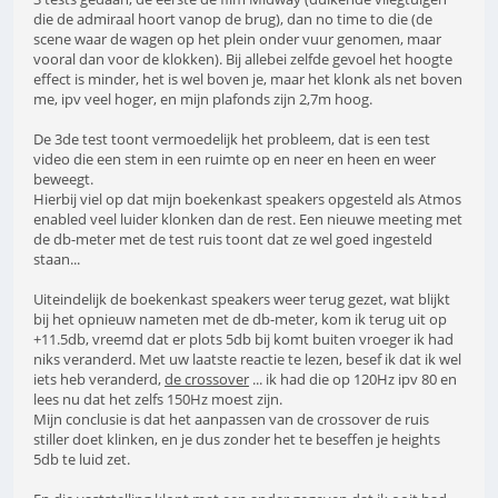
die de admiraal hoort vanop de brug), dan no time to die (de
scene waar de wagen op het plein onder vuur genomen, maar
vooral dan voor de klokken). Bij allebei zelfde gevoel het hoogte
effect is minder, het is wel boven je, maar het klonk als net boven
me, ipv veel hoger, en mijn plafonds zijn 2,7m hoog.
De 3de test toont vermoedelijk het probleem, dat is een test
video die een stem in een ruimte op en neer en heen en weer
beweegt.
Hierbij viel op dat mijn boekenkast speakers opgesteld als Atmos
enabled veel luider klonken dan de rest. Een nieuwe meeting met
de db-meter met de test ruis toont dat ze wel goed ingesteld
staan...
Uiteindelijk de boekenkast speakers weer terug gezet, wat blijkt
bij het opnieuw nameten met de db-meter, kom ik terug uit op
+11.5db, vreemd dat er plots 5db bij komt buiten vroeger ik had
niks veranderd. Met uw laatste reactie te lezen, besef ik dat ik wel
iets heb veranderd,
de crossover
... ik had die op 120Hz ipv 80 en
lees nu dat het zelfs 150Hz moest zijn.
Mijn conclusie is dat het aanpassen van de crossover de ruis
stiller doet klinken, en je dus zonder het te beseffen je heights
5db te luid zet.