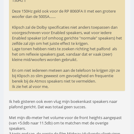
150Hz !!
Deze 150Hz geld ook voor de RP 8060FA II met een grotere
woofer dan de 500SA.......
Klipsch zal de Dolby specificaties niet anders toepassen dan
voorgeschreven voor Enabled speakers, wat voor iedere
Enabled speaker (of omhoog gerichte "normale" speakers) het
zelfde zal zijn om het juiste effect te krijgen.
Lage tonen hebben niets te zoeken richting het palfond als
het om reflexie speakers gaat, vandaar dat er vaak (zeer)
kleine mid/woofers worden gebruikt.
En om niet iedereen meteen aan de telefoon te krijgen zijn ze
bij Klipsch zo slim geweest om gevoeligheid en frequentie
bereik bij de Atmos speakers niet te vermelden.
Ik zie het al voor me,
Ik heb gisteren ook even vlug mijn boekenkast speakers naar
plafond gericht. Dat was totaal geen succes.
Met mijn db-meter het volume voor de front heights aangepast
(van +5.0db naar 11.5db) om te matchen met de overige
speakers.
3 tests gedaan, de eerste de film Midway (duikende vliegtuigen