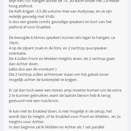
Mijn KefT101 hangen achter de TV, 30-40cm onder het 2.4 meter
hoog plafond.
De Kefs krijgen -3.5 db volume mee van Audyssey, en ze zijn
redelijk gevoelig met 91db.
Is dus een goede combi, gevoelige speakers en kort van het
plafond af voor Enabled.
De beoogde 6 Atmos speakers komen iets lager te hangen, ca
10cm.
4 op de zijkant zoals in de foto, en 2 rechtop qua speaker
oriëntatie.
De 4 zullen Front en Midden Heights doen, de 2 rechtop gaan
dan Achter doen.
(alles dus aan de voorkant )
Die 2 rechtop zullen achterover staan om het geluid zover
mogelijk achter de luisterplek te krijgen.
Er zal dan toch weer een stereo amp moeten komen om de extra
2 te kunnen gebruiken, want de laatste Denon heb ik terug
gestuurd met een ruis/brom.
Ik kan niet 6x Enabled doen, is niet mogelijk in de setup, het
wordt dan 6x Height, of 4x Enabled voor Front en Midden, en 2x
Heights voor Achter.
In den beginne zal ik Midden en Achter als 1 set parallel