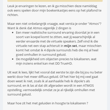
Leuk je ervaringen te lezen, en ik ga misschien deze namiddag
ook eens spelen door mijn boekenkastjes eens op het plafond te
richten.
Maar een niet onbelangrijk vraagje, wat versta je onder "Atmos"?
Want ik denk dat Atmos eigenlijk 2 dingen is
Een meer realistische surround ervaring doordat je in een
soort van koepel komt te zitten, wat jij waarschijnlijk al
eerder ervaarde met de virtuele speakers. Zelf vind ik die
virtuele net een stap achteruit in
mijn set
, maar misschien
komt het omdat ik 4 dipole surrounds heb die mij al heel
goed omhullen in surround geluid.
De mogelijkheid om objecten precies te lokaliseren, wat
mijn inziens enkel kan met DD TrueHD.
Uit wat ik lees, lijkt het vooral dat eerste te zijn die bij jou nu beter
werkt door het meer diffuus geluid. Of het hier bij mij veel gaat
doen weet ik niet, zoals ik al aanhaalde heb ik dipole's als
surround, en ik las al dat dit afgeraden wordt in een ATMOS
opstelling, vermoedelijk omdat ze je al rijkelijk omhullen met
surround geluid.
Maar hoe zit het met geluiden in hoogte te lokaliseren ?