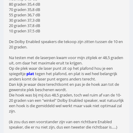
80 graden 35,4 dB
70 graden 35,8 dB
55 graden 36,7 dB
30 graden 37,3 dB
20 graden 37,8 dB
10 graden 37,5 dB
De Dolby Enabled speakers die tekoop zijn zitten tussen de 10 en
20 graden.
Na testen met de laserpen kwam voor mijn zitplek er 48,5 graden
uit, om daar het maximale eruit te krijgen.
Op de plek waar de laser punt zit op het plafond hou je een
spiegeltje
plat
tegen het plafond, en plat is wel heel belangrijk
anders komt de laser punt ergens anders terecht.
Dan kijk je waar deze terechtkomt en pas je de hoek aan tot de
gewenste plek beschenen wordt.
Die hoek was bij mij dus 48,5 graden, toch wel ruim af van de 10-
20 graden van een "winkel" Dolby Enabled speaker, wat natuurlijk
een hoek is die gemiddeld wel werkt maar vaak niet optimaal zal
zijn.
(ik zou dus een voorstander zijn van een richtbare Enabled
speaker, die er nu niet zijn, dus een tweeter die richtbaar is.....)