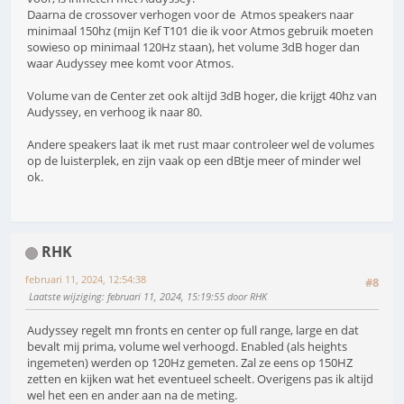
Daarna de crossover verhogen voor de Atmos speakers naar
minimaal 150hz (mijn Kef T101 die ik voor Atmos gebruik moeten
sowieso op minimaal 120Hz staan), het volume 3dB hoger dan
waar Audyssey mee komt voor Atmos.
Volume van de Center zet ook altijd 3dB hoger, die krijgt 40hz van
Audyssey, en verhoog ik naar 80.
Andere speakers laat ik met rust maar controleer wel de volumes
op de luisterplek, en zijn vaak op een dBtje meer of minder wel
ok.
RHK
februari 11, 2024, 12:54:38
#8
Laatste wijziging
: februari 11, 2024, 15:19:55 door RHK
Audyssey regelt mn fronts en center op full range, large en dat
bevalt mij prima, volume wel verhoogd. Enabled (als heights
ingemeten) werden op 120Hz gemeten. Zal ze eens op 150HZ
zetten en kijken wat het eventueel scheelt. Overigens pas ik altijd
wel het een en ander aan na de meting.