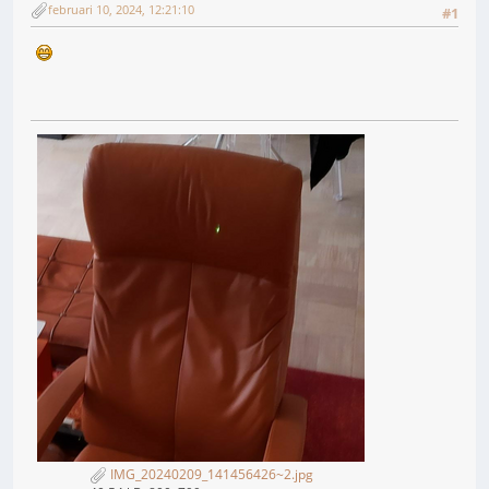
februari 10, 2024, 12:21:10
#1
IMG_20240209_141456426~2.jpg