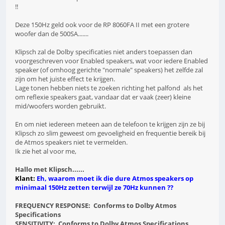
!!
Deze 150Hz geld ook voor de RP 8060FA II met een grotere
woofer dan de 500SA.......
Klipsch zal de Dolby specificaties niet anders toepassen dan
voorgeschreven voor Enabled speakers, wat voor iedere Enabled
speaker (of omhoog gerichte "normale" speakers) het zelfde zal
zijn om het juiste effect te krijgen.
Lage tonen hebben niets te zoeken richting het palfond als het
om reflexie speakers gaat, vandaar dat er vaak (zeer) kleine
mid/woofers worden gebruikt.
En om niet iedereen meteen aan de telefoon te krijgen zijn ze bij
Klipsch zo slim geweest om gevoeligheid en frequentie bereik bij
de Atmos speakers niet te vermelden.
Ik zie het al voor me,
Hallo met Klipsch......
Klant:
Eh, waarom moet ik die dure Atmos speakers op
minimaal 150Hz zetten terwijl ze 70Hz kunnen ??
FREQUENCY RESPONSE: Conforms to Dolby Atmos
Specifications
SENSITIVITY: Conforms to Dolby Atmos Specifications