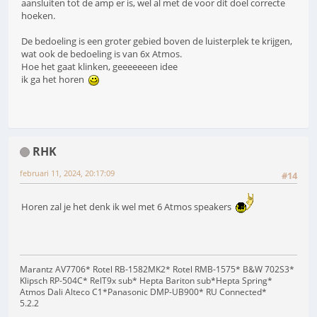
aansluiten tot de amp er is, wel al met de voor dit doel correcte
hoeken.
De bedoeling is een groter gebied boven de luisterplek te krijgen,
wat ook de bedoeling is van 6x Atmos.
Hoe het gaat klinken, geeeeeeen idee
ik ga het horen
RHK
februari 11, 2024, 20:17:09
#14
Horen zal je het denk ik wel met 6 Atmos speakers
Marantz AV7706* Rotel RB-1582MK2* Rotel RMB-1575* B&W 702S3*
Klipsch RP-504C* RelT9x sub* Hepta Bariton sub*Hepta Spring*
Atmos Dali Alteco C1*Panasonic DMP-UB900* RU Connected*
5.2.2