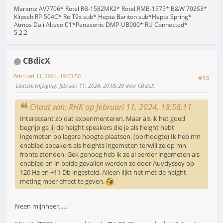
Marantz AV7706* Rotel RB-1582MK2* Rotel RMB-1575* B&W 702S3*
Klipsch RP-504C* RelT9x sub* Hepta Bariton sub*Hepta Spring*
Atmos Dali Alteco C1*Panasonic DMP-UB900* RU Connected*
5.2.2
CBdicX
februari 11, 2024, 19:53:50
#13
Laatste wijziging
: februari 11, 2024, 20:05:20 door CBdicX
Citaat van: RHK op februari 11, 2024, 18:58:11
Interessant zo dat experimenteren. Maar als ik het goed
begrijp ga jij de height speakers die je als height hebt
ingemeten op lagere hoogte plaatsen. (oorhoogte) Ik heb mn
enabled speakers als heights ingemeten terwijl ze op mn
fronts stonden. Gek genoeg heb ik ze al eerder ingemeten als
enabled en in beide gevallen werden ze door Auydyssey op
120 Hz en +11 Db ingesteld. Alleen lijkt het met de height
meting meer effect te geven.
Neen mijnheer......