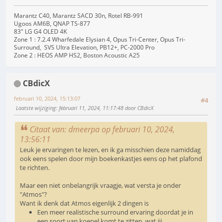
Marantz C40, Marantz SACD 30n, Rotel RB-991
Ugoos AM6B, QNAP TS-877
83" LG G4 OLED 4K
Zone 1 : 7.2.4 Wharfedale Elysian 4, Opus Tri-Center, Opus Tri-
Surround, SVS Ultra Elevation, PB12+, PC-2000 Pro
Zone 2 : HEOS AMP HS2, Boston Acoustic A25
CBdicX
februari 10, 2024, 15:13:07
#4
Laatste wijziging
: februari 11, 2024, 11:17:48 door CBdicX
Citaat van: dmeerpa op februari 10, 2024,
13:56:11
Leuk je ervaringen te lezen, en ik ga misschien deze namiddag
ook eens spelen door mijn boekenkastjes eens op het plafond
te richten.
Maar een niet onbelangrijk vraagje, wat versta je onder
"Atmos"?
Want ik denk dat Atmos eigenlijk 2 dingen is
Een meer realistische surround ervaring doordat je in
een soort van koepel komt te zitten, wat jij