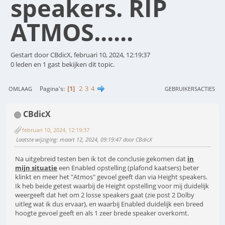
speakers. RIP
ATMOS......
Gestart door CBdicX, februari 10, 2024, 12:19:37
0 leden en 1 gast bekijken dit topic.
1
2
3
4
Pagina's
OMLAAG
GEBRUIKERSACTIES
CBdicX
februari 10, 2024, 12:19:37
Laatste wijziging
: maart 12, 2024, 09:19:47 door CBdicX
Na uitgebreid testen ben ik tot de conclusie gekomen dat
in
mijn situatie
een Enabled opstelling (plafond kaatsers) beter
klinkt en meer het "Atmos" gevoel geeft dan via Height speakers.
Ik heb beide getest waarbij de Height opstelling voor mij duidelijk
weergeeft dat het om 2 losse speakers gaat (zie post 2 Dolby
uitleg wat ik dus ervaar), en waarbij Enabled duidelijk een breed
hoogte gevoel geeft en als 1 zeer brede speaker overkomt.