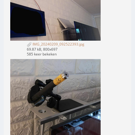
IMG_20240209_092522393.jpg
69.87 kB, 800x697
585 keer bekeken