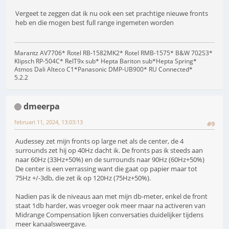
Vergeet te zeggen dat ik nu ook een set prachtige nieuwe fronts
heb en die mogen best full range ingemeten worden
Marantz AV7706* Rotel RB-1582MK2* Rotel RMB-1575* B&W 702S3*
Klipsch RP-504C* RelT9x sub* Hepta Bariton sub*Hepta Spring*
Atmos Dali Alteco C1*Panasonic DMP-UB900* RU Connected*
5.2.2
dmeerpa
februari 11, 2024, 13:03:13
#9
Audessey zet mijn fronts op large net als de center, de 4
surrounds zet hij op 40Hz dacht ik. De fronts pas ik steeds aan
naar 60Hz (33Hz+50%) en de surrounds naar 90Hz (60Hz+50%)
De center is een verrassing want die gaat op papier maar tot
75Hz +/-3db, die zet ik op 120Hz (75Hz+50%).
Nadien pas ik de niveaus aan met mijn db-meter, enkel de front
staat 1db harder, was vroeger ook meer maar na activeren van
Midrange Compensation lijken conversaties duidelijker tijdens
meer kanaalsweergave.