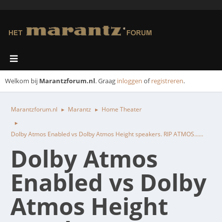
Welkom bij
Marantzforum.nl
. Graag
inloggen
of
registreren
.
Marantzforum.nl
Marantz
Home Theater
►
►
►
Dolby Atmos Enabled vs Dolby Atmos Height speakers. RIP ATMOS......
Dolby Atmos
Enabled vs Dolby
Atmos Height