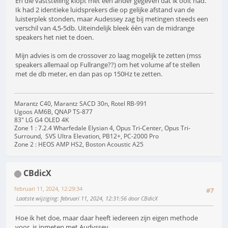
En die vaststelling klopt met een ander gegeven dat ik ooit had.
Ik had 2 identieke luidsprekers die op gelijke afstand van de
luisterplek stonden, maar Audessey zag bij metingen steeds een
verschil van 4,5-5db. Uiteindelijk bleek één van de midrange
speakers het niet te doen.
Mijn advies is om de crossover zo laag mogelijk te zetten (mss
speakers allemaal op Fullrange??) om het volume af te stellen
met de db meter, en dan pas op 150Hz te zetten.
Marantz C40, Marantz SACD 30n, Rotel RB-991
Ugoos AM6B, QNAP TS-877
83" LG G4 OLED 4K
Zone 1 : 7.2.4 Wharfedale Elysian 4, Opus Tri-Center, Opus Tri-
Surround, SVS Ultra Elevation, PB12+, PC-2000 Pro
Zone 2 : HEOS AMP HS2, Boston Acoustic A25
CBdicX
februari 11, 2024, 12:29:34
#7
Laatste wijziging
: februari 11, 2024, 12:31:56 door CBdicX
Hoe ik het doe, maar daar heeft iedereen zijn eigen methode
voor, is inmeten met Audyssey.