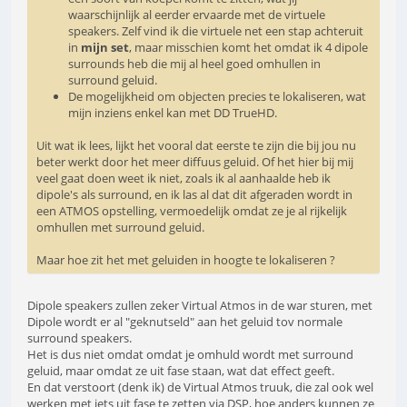
waarschijnlijk al eerder ervaarde met de virtuele
speakers. Zelf vind ik die virtuele net een stap achteruit
in
mijn set
, maar misschien komt het omdat ik 4 dipole
surrounds heb die mij al heel goed omhullen in
surround geluid.
De mogelijkheid om objecten precies te lokaliseren, wat
mijn inziens enkel kan met DD TrueHD.
Uit wat ik lees, lijkt het vooral dat eerste te zijn die bij jou nu
beter werkt door het meer diffuus geluid. Of het hier bij mij
veel gaat doen weet ik niet, zoals ik al aanhaalde heb ik
dipole's als surround, en ik las al dat dit afgeraden wordt in
een ATMOS opstelling, vermoedelijk omdat ze je al rijkelijk
omhullen met surround geluid.
Maar hoe zit het met geluiden in hoogte te lokaliseren ?
Dipole speakers zullen zeker Virtual Atmos in de war sturen, met
Dipole wordt er al "geknutseld" aan het geluid tov normale
surround speakers.
Het is dus niet omdat omdat je omhuld wordt met surround
geluid, maar omdat ze uit fase staan, wat dat effect geeft.
En dat verstoort (denk ik) de Virtual Atmos truuk, die zal ook wel
werken met iets uit fase te zetten via DSP, hoe anders kunnen ze