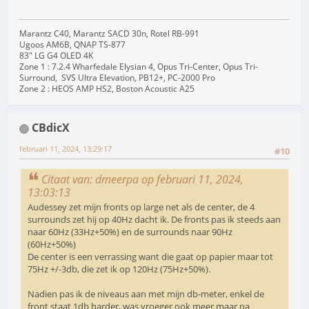
Marantz C40, Marantz SACD 30n, Rotel RB-991
Ugoos AM6B, QNAP TS-877
83" LG G4 OLED 4K
Zone 1 : 7.2.4 Wharfedale Elysian 4, Opus Tri-Center, Opus Tri-
Surround, SVS Ultra Elevation, PB12+, PC-2000 Pro
Zone 2 : HEOS AMP HS2, Boston Acoustic A25
CBdicX
februari 11, 2024, 13:29:17
#10
Citaat van: dmeerpa op februari 11, 2024,
13:03:13
Audessey zet mijn fronts op large net als de center, de 4
surrounds zet hij op 40Hz dacht ik. De fronts pas ik steeds aan
naar 60Hz (33Hz+50%) en de surrounds naar 90Hz
(60Hz+50%)
De center is een verrassing want die gaat op papier maar tot
75Hz +/-3db, die zet ik op 120Hz (75Hz+50%).
Nadien pas ik de niveaus aan met mijn db-meter, enkel de
front staat 1db harder, was vroeger ook meer maar na