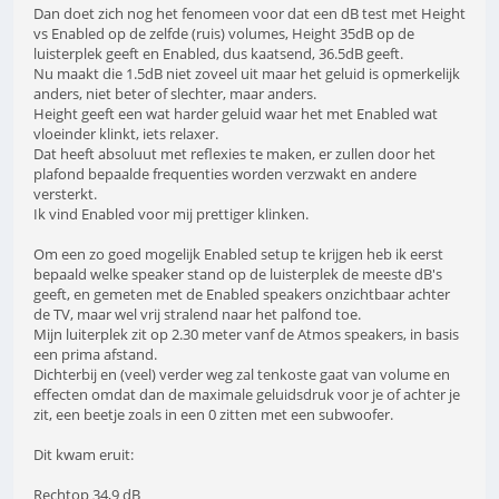
Dan doet zich nog het fenomeen voor dat een dB test met Height
vs Enabled op de zelfde (ruis) volumes, Height 35dB op de
luisterplek geeft en Enabled, dus kaatsend, 36.5dB geeft.
Nu maakt die 1.5dB niet zoveel uit maar het geluid is opmerkelijk
anders, niet beter of slechter, maar anders.
Height geeft een wat harder geluid waar het met Enabled wat
vloeinder klinkt, iets relaxer.
Dat heeft absoluut met reflexies te maken, er zullen door het
plafond bepaalde frequenties worden verzwakt en andere
versterkt.
Ik vind Enabled voor mij prettiger klinken.
Om een zo goed mogelijk Enabled setup te krijgen heb ik eerst
bepaald welke speaker stand op de luisterplek de meeste dB's
geeft, en gemeten met de Enabled speakers onzichtbaar achter
de TV, maar wel vrij stralend naar het palfond toe.
Mijn luiterplek zit op 2.30 meter vanf de Atmos speakers, in basis
een prima afstand.
Dichterbij en (veel) verder weg zal tenkoste gaat van volume en
effecten omdat dan de maximale geluidsdruk voor je of achter je
zit, een beetje zoals in een 0 zitten met een subwoofer.
Dit kwam eruit:
Rechtop 34,9 dB