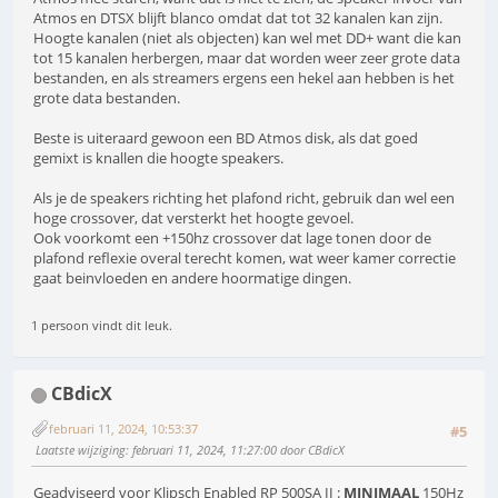
Atmos en DTSX blijft blanco omdat dat tot 32 kanalen kan zijn.
Hoogte kanalen (niet als objecten) kan wel met DD+ want die kan
tot 15 kanalen herbergen, maar dat worden weer zeer grote data
bestanden, en als streamers ergens een hekel aan hebben is het
grote data bestanden.
Beste is uiteraard gewoon een BD Atmos disk, als dat goed
gemixt is knallen die hoogte speakers.
Als je de speakers richting het plafond richt, gebruik dan wel een
hoge crossover, dat versterkt het hoogte gevoel.
Ook voorkomt een +150hz crossover dat lage tonen door de
plafond reflexie overal terecht komen, wat weer kamer correctie
gaat beinvloeden en andere hoormatige dingen.
1 persoon vindt dit leuk.
CBdicX
februari 11, 2024, 10:53:37
#5
Laatste wijziging
: februari 11, 2024, 11:27:00 door CBdicX
Geadviseerd voor Klipsch Enabled RP 500SA II :
MINIMAAL
150Hz