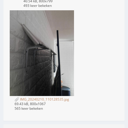
40.54 kB, 800x799
493 keer bekeken
IMG_20240210_110128535.jpg
69.43 kB, 800x1067
565 keer bekeken