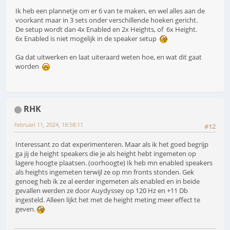
Ik heb een plannetje om er 6 van te maken, en wel alles aan de
voorkant maar in 3 sets onder verschillende hoeken gericht.
De setup wordt dan 4x Enabled en 2x Heights, of 6x Height.
6x Enabled is niet mogelijk in de speaker setup
Ga dat uitwerken en laat uiteraard weten hoe, en wat dit gaat
worden
RHK
februari 11, 2024, 18:58:11
#12
Interessant zo dat experimenteren. Maar als ik het goed begrijp
ga jij de height speakers die je als height hebt ingemeten op
lagere hoogte plaatsen. (oorhoogte) Ik heb mn enabled speakers
als heights ingemeten terwijl ze op mn fronts stonden. Gek
genoeg heb ik ze al eerder ingemeten als enabled en in beide
gevallen werden ze door Auydyssey op 120 Hz en +11 Db
ingesteld. Alleen lijkt het met de height meting meer effect te
geven.