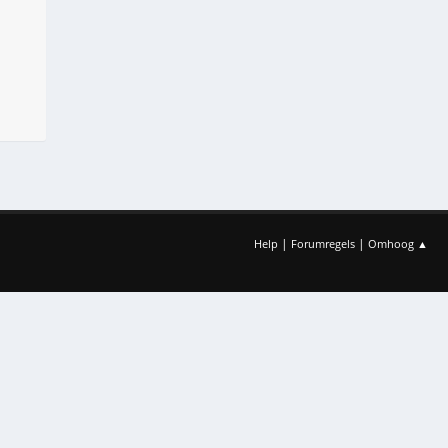
|
|
Help
Forumregels
Omhoog ▲