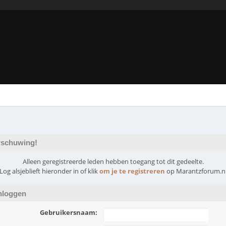
schuwing!
Alleen geregistreerde leden hebben toegang tot dit gedeelte.
Log alsjeblieft hieronder in of klik
om je te registreren
op Marantzforum.n
nloggen
Gebruikersnaam: