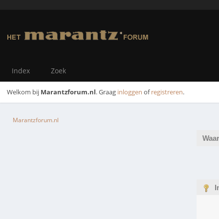
Index
Zoek
Welkom bij
Marantzforum.nl
. Graag
inloggen
of
registreren
.
Marantzforum.nl
Waar
I