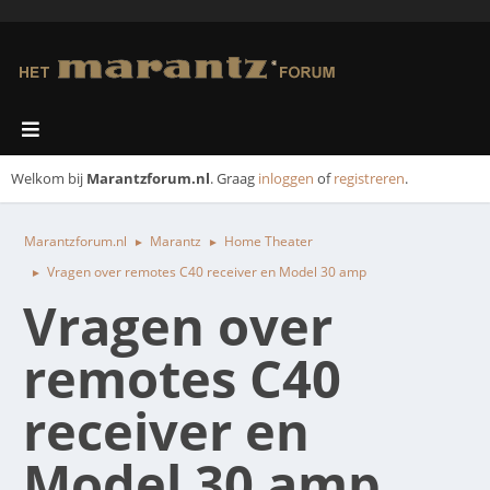
Welkom bij
Marantzforum.nl
. Graag
inloggen
of
registreren
.
Marantzforum.nl
Marantz
Home Theater
►
►
Vragen over remotes C40 receiver en Model 30 amp
►
Vragen over
remotes C40
receiver en
Model 30 amp