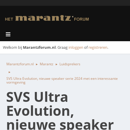
Welkom bij
Marantzforum.nl
. Graag
inloggen
of
registreren
.
Marantzforum.nl
Marantz
Luidsprekers
►
►
►
SVS Ultra Evolution, nieuwe speaker serie 2024 met een interessante
vormgeving
SVS Ultra
Evolution,
nieuwe speaker