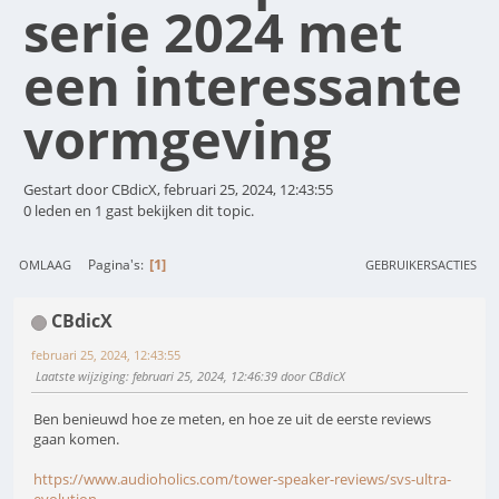
serie 2024 met
een interessante
vormgeving
Gestart door CBdicX, februari 25, 2024, 12:43:55
0 leden en 1 gast bekijken dit topic.
1
Pagina's
OMLAAG
GEBRUIKERSACTIES
CBdicX
februari 25, 2024, 12:43:55
Laatste wijziging
: februari 25, 2024, 12:46:39 door CBdicX
Ben benieuwd hoe ze meten, en hoe ze uit de eerste reviews
gaan komen.
https://www.audioholics.com/tower-speaker-reviews/svs-ultra-
evolution