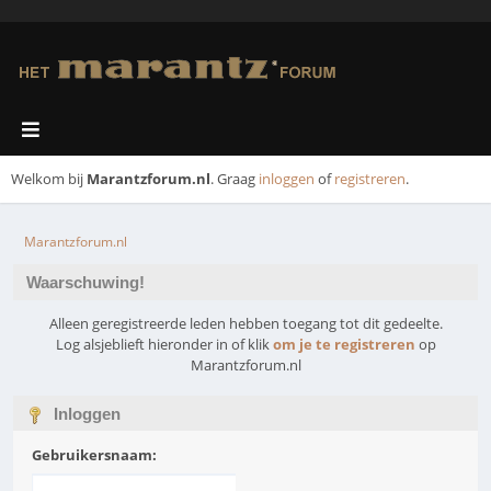
Welkom bij
Marantzforum.nl
. Graag
inloggen
of
registreren
.
Marantzforum.nl
Waarschuwing!
Alleen geregistreerde leden hebben toegang tot dit gedeelte.
Log alsjeblieft hieronder in of klik
om je te registreren
op
Marantzforum.nl
Inloggen
Gebruikersnaam: