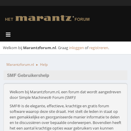
Welkom bij
Marantzforum.nl
. Graag
inloggen
of
registreren
.
Marantzforum.nl
Help
►
SMF Gebruikershelp
Welkom bij Marantzforum.nl, een forum dat wordt aangedreven
door Simple Machines® Forum (SMF)!
SMF® is de elegante, effectieve, krachtige en gratis forum
software waarop deze site draait. Het stelt de leden in staat op
een gemakkelijke en georganiseerde manier informatie te delen
en te discussiëren over bepaalde onderwerpen. Bovendien heeft
het een aantal krachtige opties waar gebruikers van kunnen