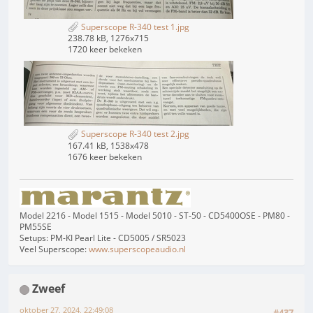
Superscope R-340 test 1.jpg
238.78 kB, 1276x715
1720 keer bekeken
Superscope R-340 test 2.jpg
167.41 kB, 1538x478
1676 keer bekeken
Model 2216 - Model 1515 - Model 5010 - ST-50 - CD5400OSE - PM80 -
PM55SE
Setups: PM-KI Pearl Lite - CD5005 / SR5023
Veel Superscope:
www.superscopeaudio.nl
Zweef
oktober 27, 2024, 22:49:08
#437