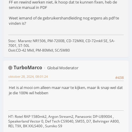
FF en rewind werken niet, ik hoop dat te kunnen fixen, heb de
service manual in PDF
Weet iemand of de gebruikershandleiding nog ergens als pdf te
vinden is?
Stoc: Marantz NR1506, PM-7200B, CD-72MKII, CD-72mkII SE, SA-
7001, ST-50L
Ooit:CD-42 MkII, PM-80MkII, SC/SM80
TurboMarco
Global Moderator
oktober 28, 2024, 08:01:24
#438
Het is al mooi om alleen maar naar te kijken, maar ik snap wel dat
je die 100% wil hebben
HT: Rotel RAP 1580mk2, Argon Stream2, Panasonic DP-UB9004 ,
Speakerland Vector 0, Def Tech CS9040, SM55, D7, Behringer A800,
REL T9X, BK XXLS400 , Sumiko S9