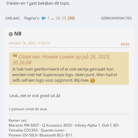
0 leden en 1 gast bekijken dit topic.
1
...
28
29
30
Pagina's
OMLAAG
GEBRUIKERSACTIES
NB
oktober 16, 2023, 11:50:14
#435
Citaat van: Hoewie Loewie op juli 26, 2023,
20:26:08
Ik heb toen geïnformeerd of er ook eentje gemaakt kon
worden met het Superscope logo. Geen punt. Men had er
zelfs zelf een logo voor opgsnord. Blij mee.
Leuk, ziet er ook goed uit.👍
1 persoon vindt dit leuk.
Kamer set:
Marantz PM 6007 - Q Acoustics 3050 - Infinity Alpha 1 -Dali C 8D-
Yamaha CDS303 - Quantis tuner-
Pioneer DV-50LX- Bluetooth BLS- B11.