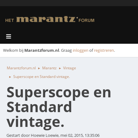
Welkom bij
Marantzforum.nl
. Graag
inloggen
of
registreren
.
Marantzforum.nl
Marantz
Vintage
►
►
Superscope en Standard vintage.
►
Superscope en
Standard
vintage.
Gestart door Hoewie Loewie, mei 02, 2015, 13:35:06