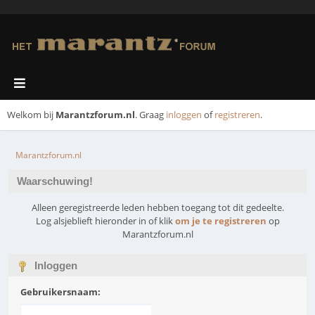
Welkom bij
Marantzforum.nl
. Graag
inloggen
of
registreren
.
Marantzforum.nl
Waarschuwing!
Alleen geregistreerde leden hebben toegang tot dit gedeelte.
Log alsjeblieft hieronder in of klik
om je te registreren
op
Marantzforum.nl
Inloggen
Gebruikersnaam: