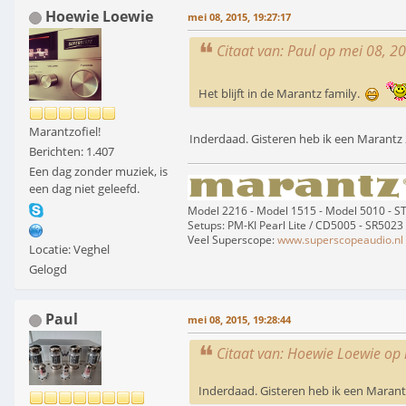
Hoewie Loewie
mei 08, 2015, 19:27:17
Citaat van: Paul op mei 08, 2
Het blijft in de Marantz family.
Marantzofiel!
Inderdaad. Gisteren heb ik een Marantz 
Berichten: 1.407
Een dag zonder muziek, is
een dag niet geleefd.
Model 2216 - Model 1515 - Model 5010 - 
Setups: PM-KI Pearl Lite / CD5005 - SR5023
Veel Superscope:
www.superscopeaudio.nl
Locatie: Veghel
Gelogd
Paul
mei 08, 2015, 19:28:44
Citaat van: Hoewie Loewie op
Inderdaad. Gisteren heb ik een Marant