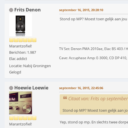
Frits Denon
september 16, 2015, 20:28:10
Stond op MP? Moest toen gelijk aan jou 
Marantzofiel!
TV Set: Denon PMA 2010ae, Elac BS 403 
Berichten: 1.987
Cave: Accuphase Amp: E-3000, CD DP 410, Tu
Elac addict
Locatie: Nabij Groningen
Gelogd
Hoewie Loewie
september 16, 2015, 22:45:06
Citaat van: Frits op septembe
Stond op MP? Moest toen gelijk aan jo
Yep, stond op mp. En slechts twee dorpe
Marantzofiel!