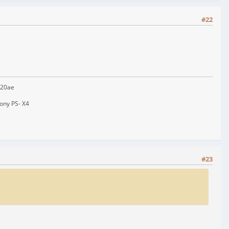
#22
720ae
Sony PS- X4
#23