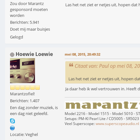
Zou door Marantz
Las het net ziet er netjes uit, hopen dat 
gesponsord moeten
worden
Berichten: 5.941
Doet mij maar buisjes
Gelogd
Hoewie Loewie
mei 08, 2015, 20:49:32
Citaat van: Paul op mei 08, 2
Las het net ziet er netjes uit, hopen da
Ja daar heb ik wel vertrouwen in. Heeft d
Marantzofiel!
Berichten: 1.407
Een dag zonder muziek, is
een dag niet geleefd.
Model 2216 - Model 1515 - Model 5010 - 
Setups: PM-KI Pearl Lite / CD5005 - SR5023
Veel Superscope:
www.superscopeaudio.nl
Locatie: Veghel