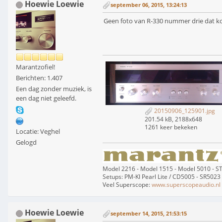
Hoewie Loewie
september 06, 2015, 13:24:13
Geen foto van R-330 nummer drie dat kon
Marantzofiel!
Berichten: 1.407
Een dag zonder muziek, is
een dag niet geleefd.
20150906_125901.jpg
201.54 kB, 2188x648
1261 keer bekeken
Locatie: Veghel
Gelogd
Model 2216 - Model 1515 - Model 5010 - 
Setups: PM-KI Pearl Lite / CD5005 - SR5023
Veel Superscope:
www.superscopeaudio.nl
Hoewie Loewie
september 14, 2015, 21:53:15