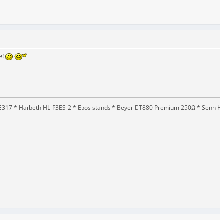
e!
317 * Harbeth HL-P3ES-2 * Epos stands * Beyer DT880 Premium 250Ω * Senn HD2