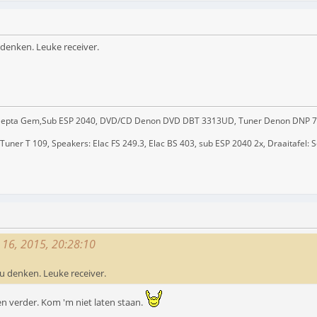
denken. Leuke receiver.
/ Hepta Gem,Sub ESP 2040, DVD/CD Denon DVD DBT 3313UD, Tuner Denon DNP 
ner T 109, Speakers: Elac FS 249.3, Elac BS 403, sub ESP 2040 2x, Draaitafel: 
r 16, 2015, 20:28:10
u denken. Leuke receiver.
n verder. Kom 'm niet laten staan.