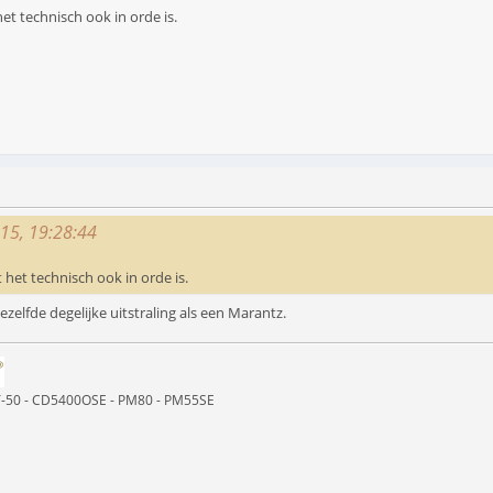
het technisch ook in orde is.
015, 19:28:44
t het technisch ook in orde is.
ezelfde degelijke uitstraling als een Marantz.
ST-50 - CD5400OSE - PM80 - PM55SE