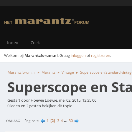
Index
Zoek
Welkom bij
Marantzforum.nl
. Graag
inloggen
of
registreren
.
Marantzforum.nl
Marantz
Vintage
Superscope en Standard vintag
►
►
►
Superscope en Sta
Gestart door Hoewie Loewie, mei 02, 2015, 13:35:06
0 leden en 2 gasten bekijken dit topic.
1
2
3
4
...
30
Pagina's
OMLAAG