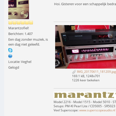
Hoi. Gisteren voor een schappelijk bedr
Marantzofiel!
Berichten: 1.407
Een dag zonder muziek, is
een dag niet geleefd.
Locatie: Veghel
Gelogd
IMG_20170611_181209.jpg
169.1 kB, 1248x701
1226 keer bekeken
Model 2216 - Model 1515 - Model 5010 - 
Setups: PM-KI Pearl Lite / CD5005 - SR5023
Veel Superscope:
www.superscopeaudio.nl