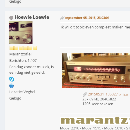
Gelogd
Hoewie Loewie
september 05, 2015, 23:03:01
Ik wil dit topic even compleet maken m
Marantzofiel!
Berichten: 1.407
Een dag zonder muziek, is
een dag niet geleefd.
Locatie: Veghel
20150531_135327 bij.jpg
Gelogd
237.69 kB, 2046x822
1205 keer bekeken
Model 2216 - Model 1515 - Model 5010 - 