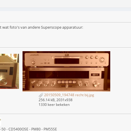
et wat foto's van andere Superscope apparatuur:
20150509_194748 recht bij.jpg
256.14 kB, 2031x938
1330 keer bekeken
ST-50 - CD5400OSE - PM80 - PM55SE