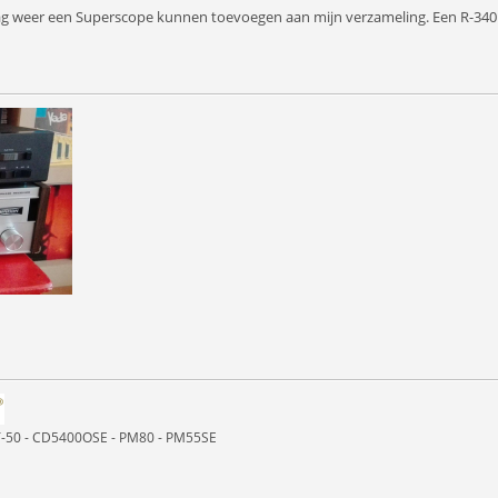
ag weer een Superscope kunnen toevoegen aan mijn verzameling. Een R-340B.
ST-50 - CD5400OSE - PM80 - PM55SE