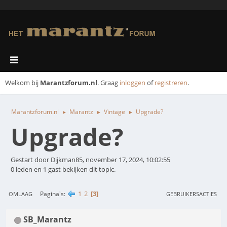
Welkom bij
Marantzforum.nl
. Graag
inloggen
of
registreren
.
Marantzforum.nl
Marantz
Vintage
Upgrade?
►
►
►
Upgrade?
Gestart door Dijkman85, november 17, 2024, 10:02:55
0 leden en 1 gast bekijken dit topic.
1
2
3
Pagina's
OMLAAG
GEBRUIKERSACTIES
SB_Marantz