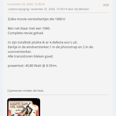
november 24, 2024, 15:45:41
#30
Laatste wijziging
: november 25, 2024, 13:59:14 door SB_Marantz
Zulke mooie versterkertjes die 1060's!
Ben net klaar met een 1060.
Complete revsie gehad.
In zijn totaliteit plukte ik er 4 defecte eco's uit.
Eentje in de eindversterker,1 in de phonotrap en 2 in de
voorversterker.
Alle transistoren bleken goed.
powertest: 45,80 Watt @ 8 Ohm.
2 personen vinden dit leuk.