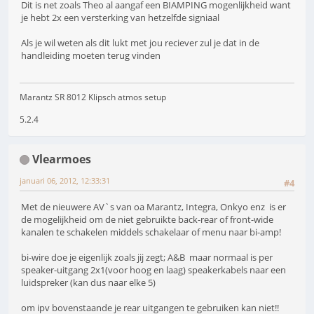
Dit is net zoals Theo al aangaf een BIAMPING mogenlijkheid want
je hebt 2x een versterking van hetzelfde signiaal
Als je wil weten als dit lukt met jou reciever zul je dat in de
handleiding moeten terug vinden
Marantz SR 8012 Klipsch atmos setup
5.2.4
Vlearmoes
januari 06, 2012, 12:33:31
#4
Met de nieuwere AV`s van oa Marantz, Integra, Onkyo enz is er
de mogelijkheid om de niet gebruikte back-rear of front-wide
kanalen te schakelen middels schakelaar of menu naar bi-amp!
bi-wire doe je eigenlijk zoals jij zegt; A&B maar normaal is per
speaker-uitgang 2x1(voor hoog en laag) speakerkabels naar een
luidspreker (kan dus naar elke 5)
om ipv bovenstaande je rear uitgangen te gebruiken kan niet!!