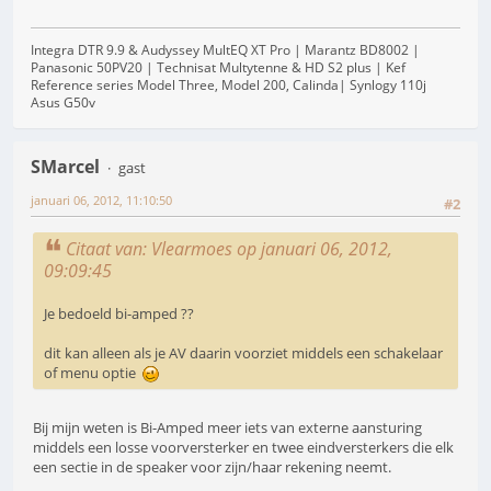
Integra DTR 9.9 & Audyssey MultEQ XT Pro | Marantz BD8002 |
Panasonic 50PV20 | Technisat Multytenne & HD S2 plus | Kef
Reference series Model Three, Model 200, Calinda| Synlogy 110j
Asus G50v
SMarcel
gast
januari 06, 2012, 11:10:50
#2
Citaat van: Vlearmoes op januari 06, 2012,
09:09:45
Je bedoeld bi-amped ??
dit kan alleen als je AV daarin voorziet middels een schakelaar
of menu optie
Bij mijn weten is Bi-Amped meer iets van externe aansturing
middels een losse voorversterker en twee eindversterkers die elk
een sectie in de speaker voor zijn/haar rekening neemt.