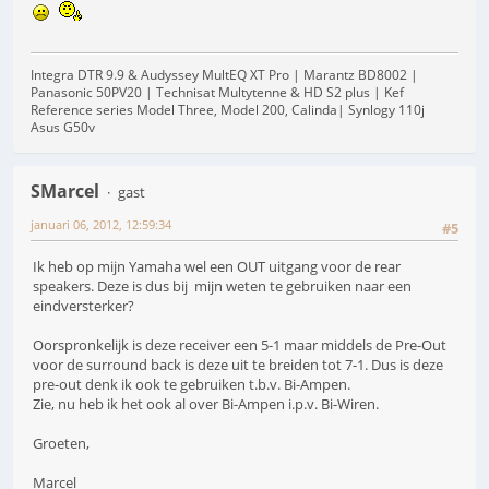
Integra DTR 9.9 & Audyssey MultEQ XT Pro | Marantz BD8002 |
Panasonic 50PV20 | Technisat Multytenne & HD S2 plus | Kef
Reference series Model Three, Model 200, Calinda| Synlogy 110j
Asus G50v
SMarcel
gast
januari 06, 2012, 12:59:34
#5
Ik heb op mijn Yamaha wel een OUT uitgang voor de rear
speakers. Deze is dus bij mijn weten te gebruiken naar een
eindversterker?
Oorspronkelijk is deze receiver een 5-1 maar middels de Pre-Out
voor de surround back is deze uit te breiden tot 7-1. Dus is deze
pre-out denk ik ook te gebruiken t.b.v. Bi-Ampen.
Zie, nu heb ik het ook al over Bi-Ampen i.p.v. Bi-Wiren.
Groeten,
Marcel