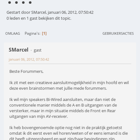
Gestart door SMarcel, januari 06, 2012, 07:50:42
0 leden en 1 gast bekijken dit topic.
1
Pagina's
OMLAAG
GEBRUIKERSACTIES
SMarcel
gast
januari 06, 2012, 07:50:42
Beste Forummers,
Ik zit met een creatieve aansluitmogelijkheid in mijn hoofd en wil
deze even brainstormen met jullie mede forummers.
Ik wil mijn speakers Bi-Wired aansluiten, maar dan niet de
conventionele manier middels de A en B uitgangen van de
versterker, maar in mijn situatie middels de Front en Rear
uitgangen van mijn AV-receiver.
Ik heb bovengenoemde optie nog niet in de praktijk getoetst
omdat ik dit eerst even wil horen/weten of er eens iemand is die
dit heeft uitgeprobeerd en wat zijn/haar bevindingen zijn.