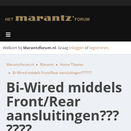
Welkom bij
Marantzforum.nl
. Graag
inloggen
of
registreren
.
Marantzforum.nl
Marantz
Home Theater
►
►
Bi-Wired middels Front/Rear aansluitingen???????
►
Bi-Wired middels
Front/Rear
aansluitingen???
????