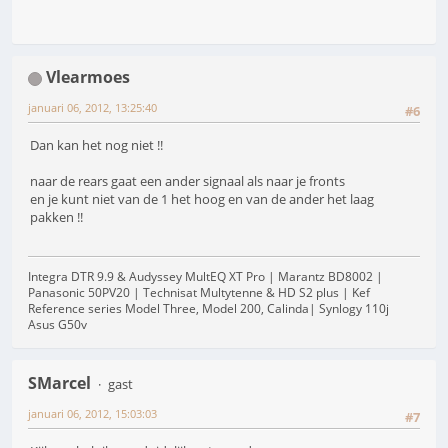
Vlearmoes
januari 06, 2012, 13:25:40
#6
Dan kan het nog niet !!
naar de rears gaat een ander signaal als naar je fronts
en je kunt niet van de 1 het hoog en van de ander het laag
pakken !!
Integra DTR 9.9 & Audyssey MultEQ XT Pro | Marantz BD8002 |
Panasonic 50PV20 | Technisat Multytenne & HD S2 plus | Kef
Reference series Model Three, Model 200, Calinda| Synlogy 110j
Asus G50v
SMarcel
gast
januari 06, 2012, 15:03:03
#7