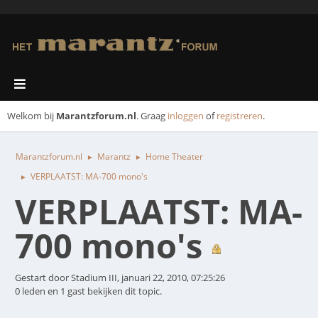
Welkom bij
Marantzforum.nl
. Graag
inloggen
of
registreren
.
Marantzforum.nl
Marantz
Home Theater
►
►
VERPLAATST: MA-700 mono's
►
VERPLAATST: MA-
700 mono's
Gestart door Stadium III, januari 22, 2010, 07:25:26
0 leden en 1 gast bekijken dit topic.