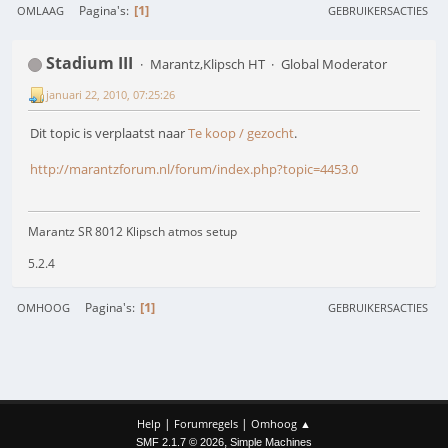
1
Pagina's
OMLAAG
GEBRUIKERSACTIES
Stadium III
Marantz,Klipsch HT
Global Moderator
januari 22, 2010, 07:25:26
Dit topic is verplaatst naar
Te koop / gezocht
.
http://marantzforum.nl/forum/index.php?topic=4453.0
Marantz SR 8012 Klipsch atmos setup
5.2.4
1
Pagina's
OMHOOG
GEBRUIKERSACTIES
|
|
Help
Forumregels
Omhoog ▲
,
SMF 2.1.7 © 2026
Simple Machines