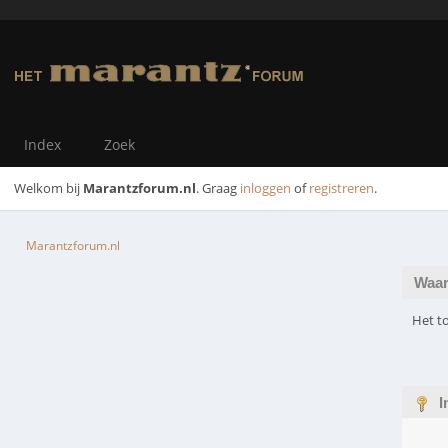
Index
Zoek
Welkom bij
Marantzforum.nl
. Graag
inloggen
of
registreren
.
Marantzforum.nl
Waar
Het to
I