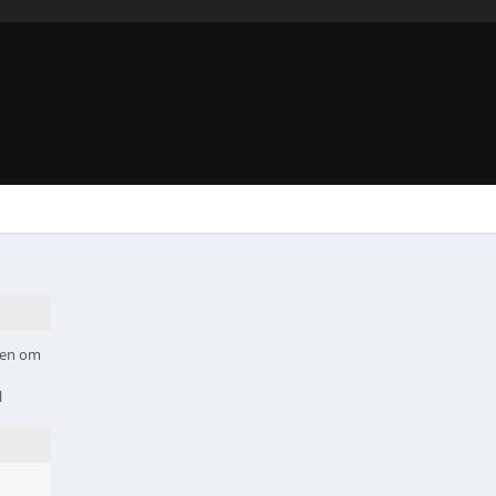
hten om
l