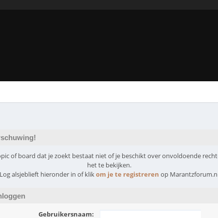
schuwing!
pic of board dat je zoekt bestaat niet of je beschikt over onvoldoende rec
het te bekijken.
Log alsjeblieft hieronder in of klik
om je te registreren
op Marantzforum.n
nloggen
Gebruikersnaam: