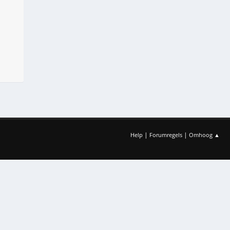
|
|
Help
Forumregels
Omhoog ▲