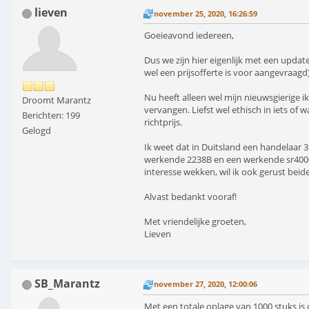
lieven
november 25, 2020, 16:26:59
Goeieavond iedereen,
Dus we zijn hier eigenlijk met een upda
wel een prijsofferte is voor aangevraagd)
Nu heeft alleen wel mijn nieuwsgierige i
Droomt Marantz
vervangen. Liefst wel ethisch in iets of 
Berichten: 199
richtprijs.
Gelogd
Ik weet dat in Duitsland een handelaar 
werkende 2238B en een werkende sr4000l
interesse wekken, wil ik ook gerust beid
Alvast bedankt vooraf!
Met vriendelijke groeten,
Lieven
SB_Marantz
november 27, 2020, 12:00:06
Met een totale oplage van 1000 stuks is