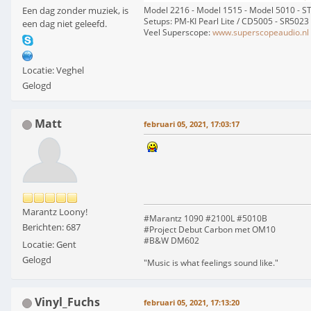
Model 2216 - Model 1515 - Model 5010 - 
Een dag zonder muziek, is
Setups: PM-KI Pearl Lite / CD5005 - SR5023
een dag niet geleefd.
Veel Superscope:
www.superscopeaudio.nl
Locatie: Veghel
Gelogd
Matt
februari 05, 2021, 17:03:17
Marantz Loony!
#Marantz 1090 #2100L #5010B
Berichten: 687
#Project Debut Carbon met OM10
#B&W DM602
Locatie: Gent
Gelogd
"Music is what feelings sound like."
Vinyl_Fuchs
februari 05, 2021, 17:13:20