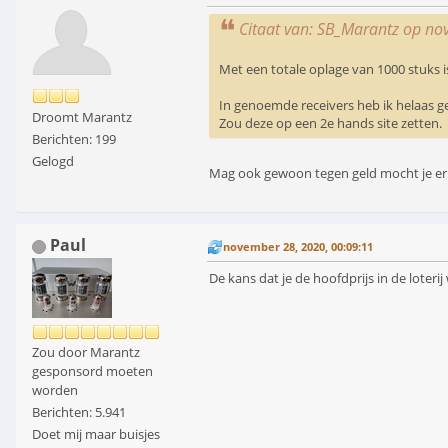
Citaat van: SB_Marantz op no
Met een totale oplage van 1000 stuks i
In genoemde receivers heb ik helaas ge
Droomt Marantz
Zou deze op een 2e hands site zetten.
Berichten: 199
Gelogd
Mag ook gewoon tegen geld mocht je er e
Paul
november 28, 2020, 00:09:11
De kans dat je de hoofdprijs in de loterij
Zou door Marantz
gesponsord moeten
worden
Berichten: 5.941
Doet mij maar buisjes