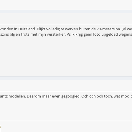
onden in Duitsland. Blijkt volledig te werken buiten de vu-meters na. (Al wer
leszins blij en trots met mijn versterker. Ps ik krijg geen foto upgeload wegens 
Marantz modellen. Daarom maar even gegoogled. Och och och toch, wat mooi