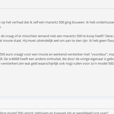
te op het verhaal dat ik zelf een marantz 500 ging bouwen. Ik heb ondertuss
.
k de vraag of er misschien iemand niet een marantz 500 te koop heeft? Deze 
wat mooie staat. Hij moet uiteindelijk wel om aan te zien zijn. Ik heb geen f
3595 euro vraagt voor een mooie en werkend versterker met "voordeur", maar
. De sr4000l heeft een andere omhulsel, die door de vorige eigenaar is ge
e versterkers (en wat geld waarschijnlijk ook nog) ruilen voor zo'n model 500
 deze model 500 uiterst zeldzaam en hoeveel zijn er wereldwijd nog over?