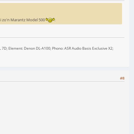
oi zo'n Marantz Model 500
:
SL 7D; Element: Denon DL-A100; Phono: ASR Audio Basis Exclusive X2;
#8