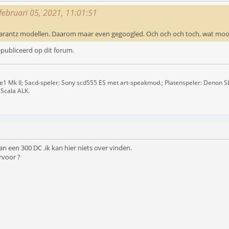
februari 05, 2021, 11:01:51
e Marantz modellen. Daarom maar even gegoogled. Och och och toch, wat mo
epubliceerd op dit forum.
 Se1 Mk II; Sacd-speler: Sony scd555 ES met art-speakmod.; Platenspeler: Denon 
Scala ALK.
an een 300 DC .ik kan hier niets over vinden.
rvoor ?