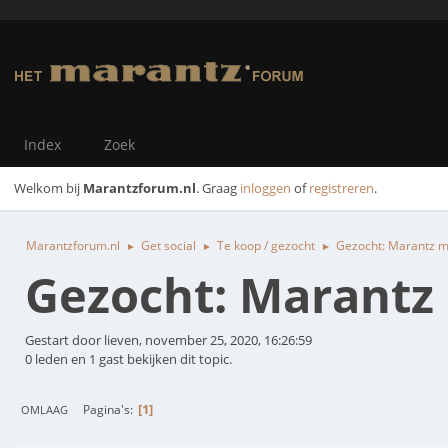
Index
Zoek
Welkom bij
Marantzforum.nl
. Graag
inloggen
of
registreren
.
Marantzforum.nl
Get social
Te koop / gezocht
Gezocht: Marantz m
►
►
►
Gezocht: Marantz
Gestart door lieven, november 25, 2020, 16:26:59
0 leden en 1 gast bekijken dit topic.
1
Pagina's
OMLAAG