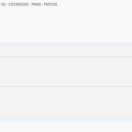
ST-50 - CD5400OSE - PM80 - PM55SE