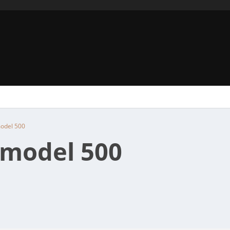
odel 500
 model 500