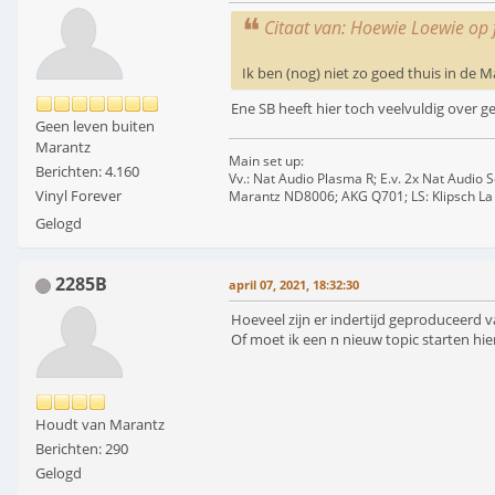
Citaat van: Hoewie Loewie op 
Ik ben (nog) niet zo goed thuis in d
Ene SB heeft hier toch veelvuldig over g
Geen leven buiten
Marantz
Main set up:
Berichten: 4.160
Vv.: Nat Audio Plasma R; E.v. 2x Nat Audio
Vinyl Forever
Marantz ND8006; AKG Q701; LS: Klipsch La 
Gelogd
2285B
april 07, 2021, 18:32:30
Hoeveel zijn er indertijd geproduceerd v
Of moet ik een n nieuw topic starten hie
Houdt van Marantz
Berichten: 290
Gelogd