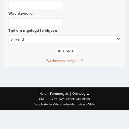
Wachtwoord:
Tijd om ingelogd te blijven:
Wachtwoord vergeten?
|
|
Help
Forumregels
Omhoog ▲
,
SMF 2.1.7 © 2026
Simple Machines
|
Simple Audio Video Embedder
idesignSMF