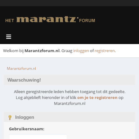
Welkom bij
Marantzforum.nl
. Graag
inloggen
of
registreren
.
Marantzforum.nl
Waarschuwing!
Alleen geregistreerde leden hebben toegang tot dit gedeelte.
Log alsjeblieft hieronder in of klik
om je te registreren
op
Marantzforum.nl
Inloggen
Gebruikersnaam: