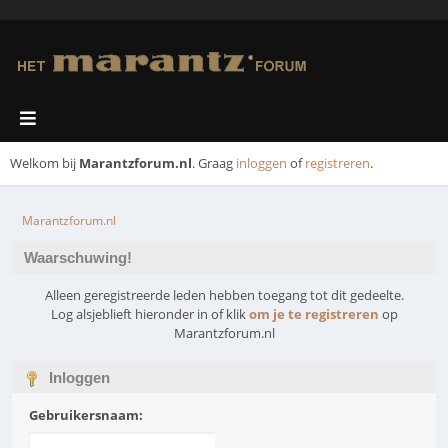
Welkom bij
Marantzforum.nl
. Graag
inloggen
of
registreren
.
Marantzforum.nl
Waarschuwing!
Alleen geregistreerde leden hebben toegang tot dit gedeelte.
Log alsjeblieft hieronder in of klik
om je te registreren
op
Marantzforum.nl
Inloggen
Gebruikersnaam: