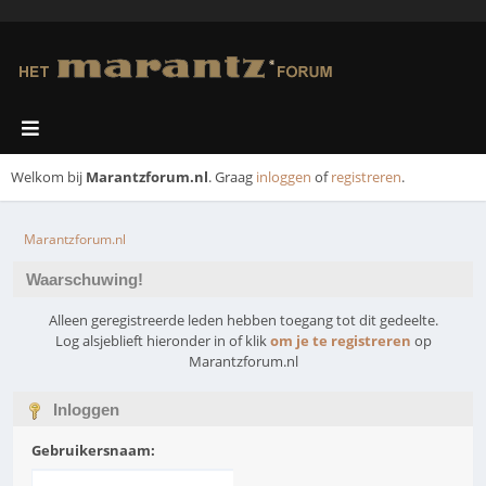
Welkom bij
Marantzforum.nl
. Graag
inloggen
of
registreren
.
Marantzforum.nl
Waarschuwing!
Alleen geregistreerde leden hebben toegang tot dit gedeelte.
Log alsjeblieft hieronder in of klik
om je te registreren
op
Marantzforum.nl
Inloggen
Gebruikersnaam: