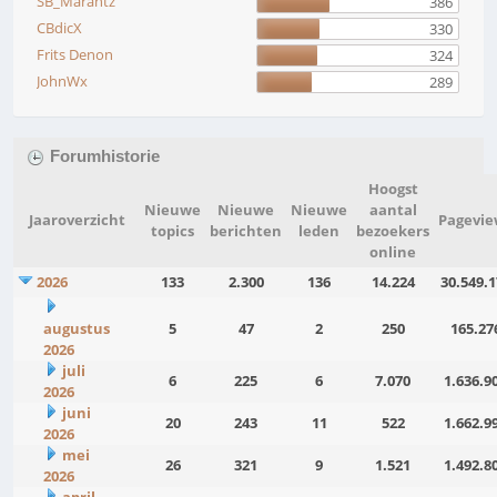
SB_Marantz
386
CBdicX
330
Frits Denon
324
JohnWx
289
Forumhistorie
Hoogst
Nieuwe
Nieuwe
Nieuwe
aantal
Jaaroverzicht
Pagevie
topics
berichten
leden
bezoekers
online
2026
133
2.300
136
14.224
30.549.1
augustus
5
47
2
250
165.27
2026
juli
6
225
6
7.070
1.636.9
2026
juni
20
243
11
522
1.662.9
2026
mei
26
321
9
1.521
1.492.8
2026