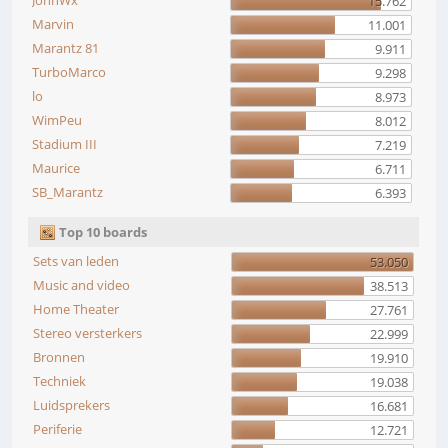
JohnWx
15.762
Marvin
11.001
Marantz 81
9.911
TurboMarco
9.298
lo
8.973
WimPeu
8.012
Stadium III
7.219
Maurice
6.711
SB_Marantz
6.393
Top 10 boards
Sets van leden
53.050
Music and video
38.513
Home Theater
27.761
Stereo versterkers
22.999
Bronnen
19.910
Techniek
19.038
Luidsprekers
16.681
Periferie
12.721