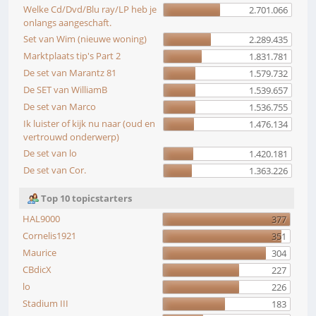
Welke Cd/Dvd/Blu ray/LP heb je
2.701.066
onlangs aangeschaft.
Set van Wim (nieuwe woning)
2.289.435
Marktplaats tip's Part 2
1.831.781
De set van Marantz 81
1.579.732
De SET van WilliamB
1.539.657
De set van Marco
1.536.755
Ik luister of kijk nu naar (oud en
1.476.134
vertrouwd onderwerp)
De set van lo
1.420.181
De set van Cor.
1.363.226
Top 10 topicstarters
HAL9000
377
Cornelis1921
351
Maurice
304
CBdicX
227
lo
226
Stadium III
183