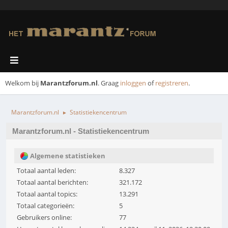
Welkom bij
Marantzforum.nl
. Graag
inloggen
of
registreren
.
Marantzforum.nl
Statistiekencentrum
►
Marantzforum.nl - Statistiekencentrum
Algemene statistieken
Totaal aantal leden:
8.327
Totaal aantal berichten:
321.172
Totaal aantal topics:
13.291
Totaal categorieën:
5
Gebruikers online:
77