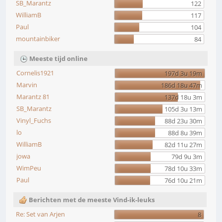
SB_Marantz
122
WilliamB
117
Paul
104
mountainbiker
84
Meeste tijd online
Cornelis1921
197d 3u 19m
Marvin
186d 18u 47m
Marantz 81
137d 18u 3m
SB_Marantz
105d 3u 13m
Vinyl_Fuchs
88d 23u 30m
lo
88d 8u 39m
WilliamB
82d 11u 27m
jowa
79d 9u 3m
WimPeu
78d 10u 33m
Paul
76d 10u 21m
Berichten met de meeste Vind-ik-leuks
Re: Set van Arjen
8