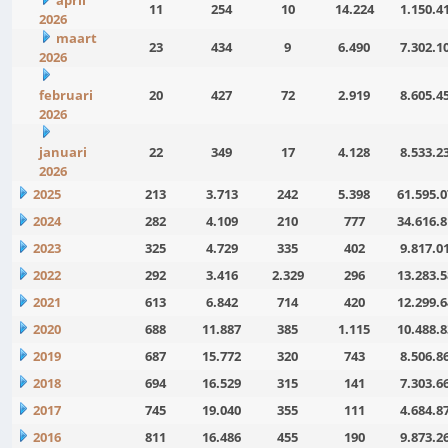
april
11
254
10
14.224
1.150.4
2026
maart
23
434
9
6.490
7.302.1
2026
februari
20
427
72
2.919
8.605.4
2026
januari
22
349
17
4.128
8.533.2
2026
2025
213
3.713
242
5.398
61.595.0
2024
282
4.109
210
777
34.616.8
2023
325
4.729
335
402
9.817.0
2022
292
3.416
2.329
296
13.283.5
2021
613
6.842
714
420
12.299.6
2020
688
11.887
385
1.115
10.488.8
2019
687
15.772
320
743
8.506.8
2018
694
16.529
315
141
7.303.6
2017
745
19.040
355
111
4.684.8
2016
811
16.486
455
190
9.873.2