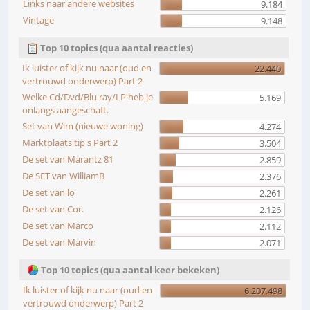
Links naar andere websites
9.184
Vintage
9.148
Top 10 topics (qua aantal reacties)
Ik luister of kijk nu naar (oud en
22.440
vertrouwd onderwerp) Part 2
Welke Cd/Dvd/Blu ray/LP heb je
5.169
onlangs aangeschaft.
Set van Wim (nieuwe woning)
4.274
Marktplaats tip's Part 2
3.504
De set van Marantz 81
2.859
De SET van WilliamB
2.376
De set van lo
2.261
De set van Cor.
2.126
De set van Marco
2.112
De set van Marvin
2.071
Top 10 topics (qua aantal keer bekeken)
Ik luister of kijk nu naar (oud en
6.207.498
vertrouwd onderwerp) Part 2