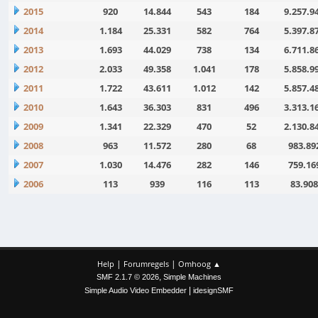
2015
920
14.844
543
184
9.257.9
2014
1.184
25.331
582
764
5.397.8
2013
1.693
44.029
738
134
6.711.8
2012
2.033
49.358
1.041
178
5.858.9
2011
1.722
43.611
1.012
142
5.857.4
2010
1.643
36.303
831
496
3.313.1
2009
1.341
22.329
470
52
2.130.8
2008
963
11.572
280
68
983.89
2007
1.030
14.476
282
146
759.16
2006
113
939
116
113
83.908
|
|
Help
Forumregels
Omhoog ▲
,
SMF 2.1.7 © 2026
Simple Machines
|
Simple Audio Video Embedder
idesignSMF