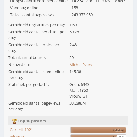
Hoogst aantal bezoekers online:
14.224 - april 11, 2026, 19:30:09
Vandaag online:
158
Totaal aantal pageviews:
243.373.959
Gemiddeld registraties per dag:
1,60
Gemiddeld aantal berichten per
50,28
dag:
Gemiddeld aantal topics per
2,48
dag:
Totaal aantal boards:
20
Nieuwste lid:
Michel Evers
Gemiddeld aantal leden online
145,98
per dag:
Statistiek per geslacht:
Geen: 6943
Man: 1353
Vrouw: 31
Gemiddeld aantal pageviews
33.288,74
per dag:
Top 10 posters
Cornelis1921
18.954