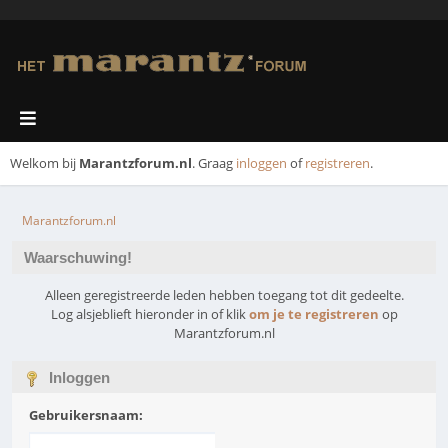
Welkom bij
Marantzforum.nl
. Graag
inloggen
of
registreren
.
Marantzforum.nl
Waarschuwing!
Alleen geregistreerde leden hebben toegang tot dit gedeelte.
Log alsjeblieft hieronder in of klik
om je te registreren
op
Marantzforum.nl
Inloggen
Gebruikersnaam: