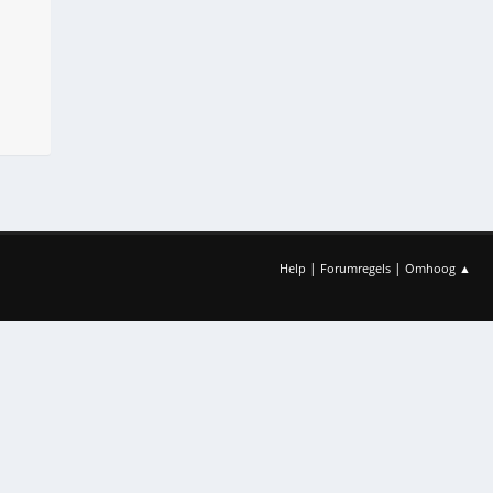
|
|
Help
Forumregels
Omhoog ▲