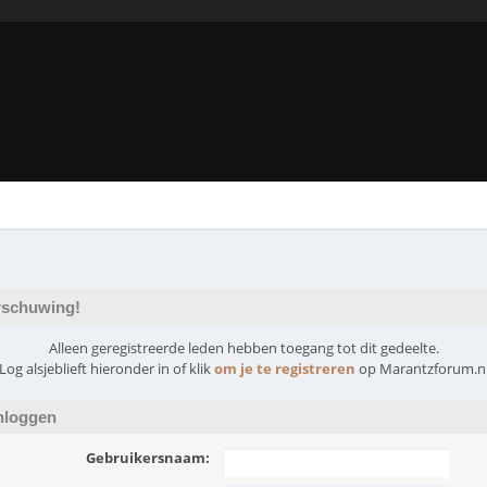
schuwing!
Alleen geregistreerde leden hebben toegang tot dit gedeelte.
Log alsjeblieft hieronder in of klik
om je te registreren
op Marantzforum.n
nloggen
Gebruikersnaam: