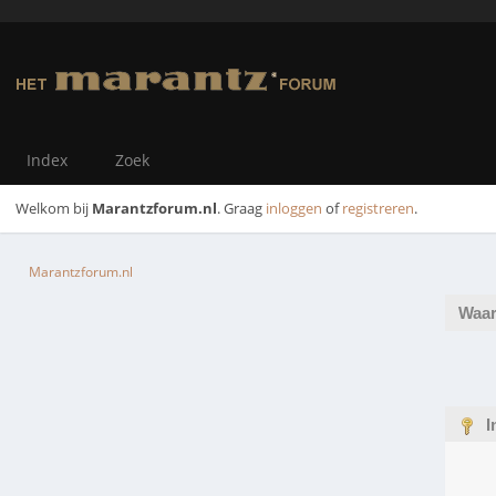
Index
Zoek
Welkom bij
Marantzforum.nl
. Graag
inloggen
of
registreren
.
Marantzforum.nl
Waar
I