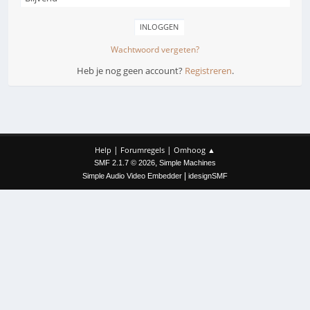
Wachtwoord vergeten?
Heb je nog geen account?
Registreren
.
|
|
Help
Forumregels
Omhoog ▲
,
SMF 2.1.7 © 2026
Simple Machines
|
Simple Audio Video Embedder
idesignSMF