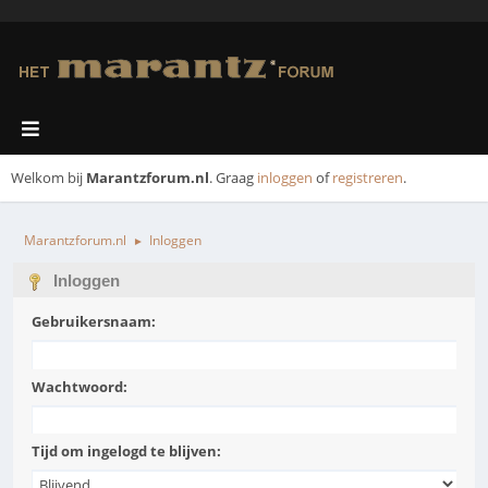
Welkom bij
Marantzforum.nl
. Graag
inloggen
of
registreren
.
Marantzforum.nl
Inloggen
►
Inloggen
Gebruikersnaam:
Wachtwoord:
Tijd om ingelogd te blijven: