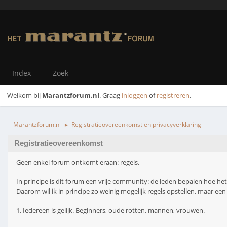
Index
Zoek
Welkom bij
Marantzforum.nl
. Graag
inloggen
of
registreren
.
Marantzforum.nl
Registratieovereenkomst en privacyverklaring
►
Registratieovereenkomst
Geen enkel forum ontkomt eraan: regels.
In principe is dit forum een vrije community: de leden bepalen hoe het
Daarom wil ik in principe zo weinig mogelijk regels opstellen, maar een p
1. Iedereen is gelijk. Beginners, oude rotten, mannen, vrouwen.