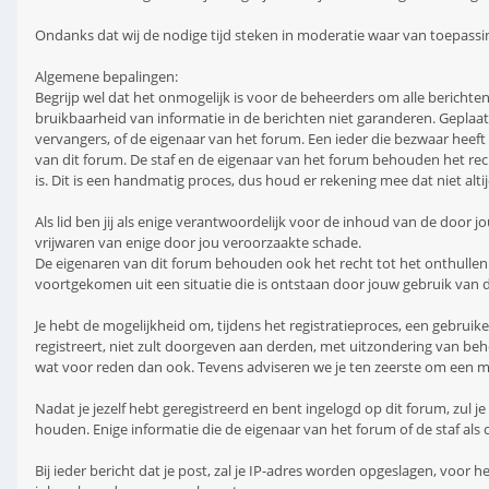
Ondanks dat wij de nodige tijd steken in moderatie waar van toepassin
Algemene bepalingen:
Begrijp wel dat het onmogelijk is voor de beheerders om alle berichte
bruikbaarheid van informatie in de berichten niet garanderen. Geplaats
vervangers, of de eigenaar van het forum. Een ieder die bezwaar hee
van dit forum. De staf en de eigenaar van het forum behouden het recht
is. Dit is een handmatig proces, dus houd er rekening mee dat niet alt
Als lid ben jij als enige verantwoordelijk voor de inhoud van de door j
vrijwaren van enige door jou veroorzaakte schade.
De eigenaren van dit forum behouden ook het recht tot het onthullen van
voortgekomen uit een situatie die is ontstaan door jouw gebruik van d
Je hebt de mogelijkheid om, tijdens het registratieproces, een gebru
registreert, niet zult doorgeven aan derden, met uitzondering van beh
wat voor reden dan ook. Tevens adviseren we je ten zeerste om een m
Nadat je jezelf hebt geregistreerd en bent ingelogd op dit forum, zul 
houden. Enige informatie die de eigenaar van het forum of de staf als
Bij ieder bericht dat je post, zal je IP-adres worden opgeslagen, voor