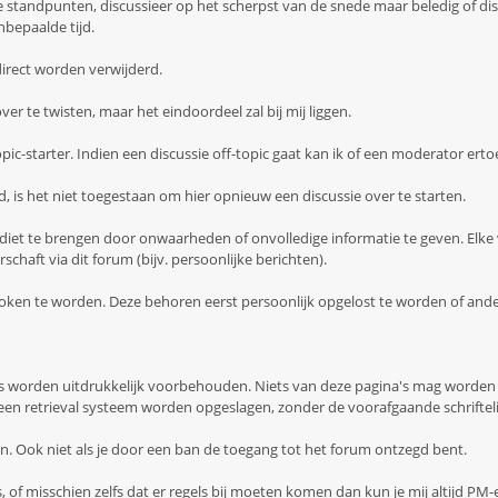
 standpunten, discussieer op het scherpst van de snede maar beledig of dis
nbepaalde tijd.
direct worden verwijderd.
ver te twisten, maar het eindoordeel zal bij mij liggen.
opic-starter. Indien een discussie off-topic gaat kan ik of een moderator ertoe
d, is het niet toegestaan om hier opnieuw een discussie over te starten.
krediet te brengen door onwaarheden of onvolledige informatie te geven. El
chaft via dit forum (bijv. persoonlijke berichten).
roken te worden. Deze behoren eerst persoonlijk opgelost te worden of and
's worden uitdrukkelijk voorbehouden. Niets van deze pagina's mag worde
n een retrieval systeem worden opgeslagen, zonder de voorafgaande schrift
. Ook niet als je door een ban de toegang tot het forum ontzegd bent.
g is, of misschien zelfs dat er regels bij moeten komen dan kun je mij altijd PM