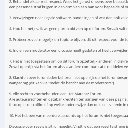
2. Behandel elkaar met respect. Wees het gerust oneens over bepaalde
een passende straf krijgen in de vorm van een ban voor bepaalde of o
3. Verwijzingen naar illegale software, handelingen of wat dan ook zal 
4. Hou het netjes. Ik wil geen porno oid zien op dit forum. Smaak valt o
5. Probeer zoveel mogelijk on-topic te blijven, dit uit respect voor de t
6. Indien een moderator een dicussie heeft gesloten of heeft verwijder
7. Het is niet toegestaan om op dit forum opzettelijk anderen in dis
Zowel openlijk via het forum als via andere communicatie middelen vers
8. Klachten over forumleden behoren niet openlijk op het forumbesp
wangedrag (dit kan via "meldt dit bericht aan de moderators").
9. Alle rechten voorbehouden aan Het Marantz Forum.
Alle auteursrechten en databankrechten ten aanzien van deze pagina
fotocopie, microfilm of op welke andere wijze dan ook, en evenmin i
10. Het hebben van meerdere accounts op het forum is niet toegestaan
Discussie over regels is altijd mogelijk. Vindt je dat een regel te stren