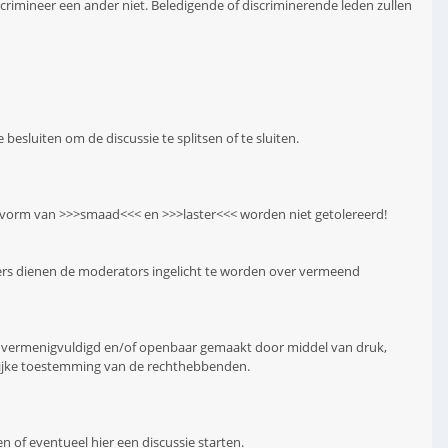
crimineer een ander niet. Beledigende of discriminerende leden zullen
 besluiten om de discussie te splitsen of te sluiten.
ke vorm van >>>smaad<<< en >>>laster<<< worden niet getolereerd!
ers dienen de moderators ingelicht te worden over vermeend
n vermenigvuldigd en/of openbaar gemaakt door middel van druk,
elijke toestemming van de rechthebbenden.
-en of eventueel hier een discussie starten.