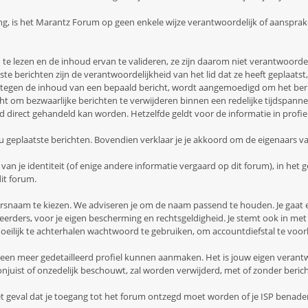
g, is het Marantz Forum op geen enkele wijze verantwoordelijk of aansprake
n te lezen en de inhoud ervan te valideren, ze zijn daarom niet verantwoord
te berichten zijn de verantwoordelijkheid van het lid dat ze heeft geplaatst
ft tegen de inhoud van een bepaald bericht, wordt aangemoedigd om het be
 om bezwaarlijke berichten te verwijderen binnen een redelijke tijdspanne, 
ijd direct gehandeld kan worden. Hetzelfde geldt voor de informatie in profie
ou geplaatste berichten. Bovendien verklaar je je akkoord om de eigenaars va
 je identiteit (of enige andere informatie vergaard op dit forum), in het ge
it forum.
ikersnaam te kiezen. We adviseren je om de naam passend te houden. Je gaa
eerders, voor je eigen bescherming en rechtsgeldigheid. Je stemt ook in met
oeilijk te achterhalen wachtwoord te gebruiken, om accountdiefstal te voo
je een meer gedetailleerd profiel kunnen aanmaken. Het is jouw eigen verantwo
 onjuist of onzedelijk beschouwt, zal worden verwijderd, met of zonder beri
 het geval dat je toegang tot het forum ontzegd moet worden of je ISP benad