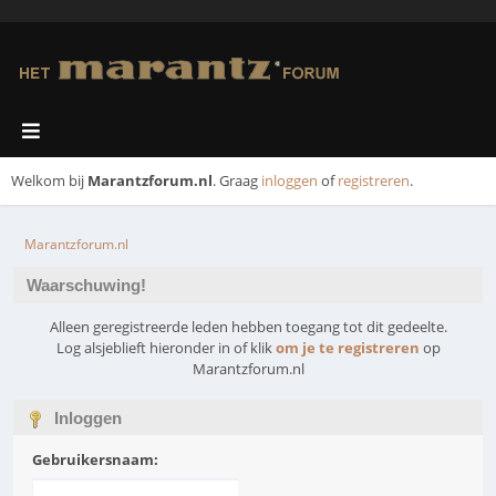
Welkom bij
Marantzforum.nl
. Graag
inloggen
of
registreren
.
Marantzforum.nl
Waarschuwing!
Alleen geregistreerde leden hebben toegang tot dit gedeelte.
Log alsjeblieft hieronder in of klik
om je te registreren
op
Marantzforum.nl
Inloggen
Gebruikersnaam: