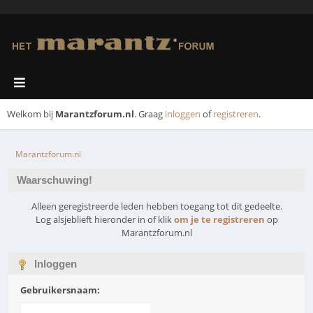
Welkom bij
Marantzforum.nl
. Graag
inloggen
of
registreren
.
Marantzforum.nl
Waarschuwing!
Alleen geregistreerde leden hebben toegang tot dit gedeelte.
Log alsjeblieft hieronder in of klik
om je te registreren
op
Marantzforum.nl
Inloggen
Gebruikersnaam: